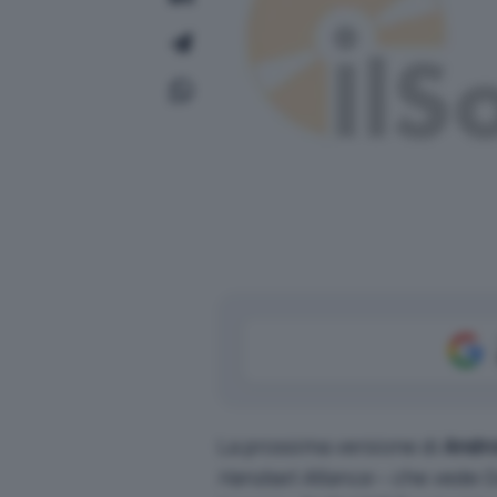
La prossima versione di
Andro
Handset Alliance
– che vede Goo