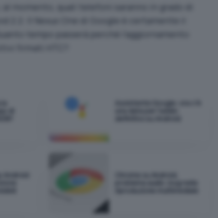
al momento, quali telefoni saranno in grado di
d 2.2. Il Nexus One di Google è certamente il
 Quanto tempo passerà perché l’aggiornamento
itivi firmati HTC?
 la
Assistente Google: ora c'è
pp di
una data per l'addio
ADB?
definitivo su Android
p Android
Chrome su Android,
zione
problema audio: bug nella
sibili
riproduzione multimediale