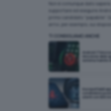
Non è comunque dato sapere, 
supportare ed eseguire Androi
primo candidato “papabile”.
arrivi, per esempio, sui dispos
TI CONSIGLIAMO ANCHE
Android 17 blocca
rimozione delle a
sistema tramite 
Insospettabili ap
condividono posi
utenti con SDK invi