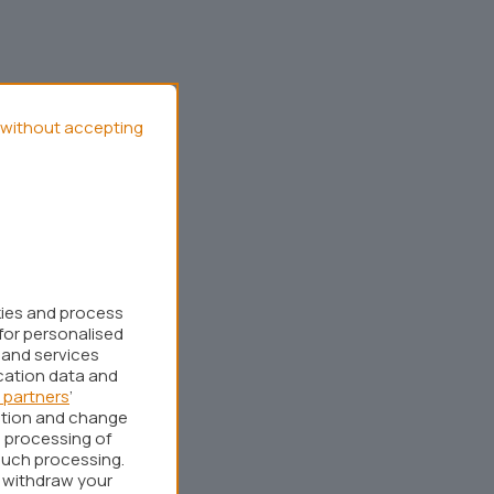
without accepting
kies and process
for personalised
 and services
cation data and
 partners
’
ation and change
 processing of
such processing.
r withdraw your