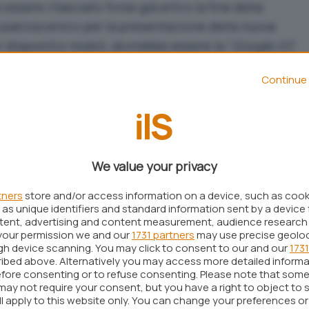
essere rilasciato forse già entro la fine della
 palcoscenico per la presentazione della nuova
 dispositivi mobili, dovrebbe essere la “
Google I/O
an Francisco i prossimi 19 e 20 maggio.
Continue 
no” Android 2.2 saranno in grado di trasferire
 da “hotspot” Wi-Fi per altre periferiche hardware:
nno collegarsi in modalità senza fili per sfruttare la
a dal device basato su Android. Non è comunque
We value your privacy
connessione Wi-Fi e USB saranno attivate
peratori che rivenderanno i dispositivi Android 2.2
tners
store and/or access information on a device, such as coo
. La possibilità di sfruttare la connessione ad
as unique identifiers and standard information sent by a device 
ntent, advertising and content measurement, audience research
o portatile è detta “
tethering
“: le periferiche
your permission we and our
1731 partners
may use precise geolo
avo USB od via Wi-Fi potranno quindi sfruttare lo
ugh device scanning. You may click to consent to our and our
1731
ibed above. Alternatively you may access more detailed inform
 detto che negli Stati Uniti, ad esempio, AT&T
fore consenting or to refuse consenting. Please note that some
” con l’Apple iPhone).
may not require your consent, but you have a right to object to 
ll apply to this website only. You can change your preferences o