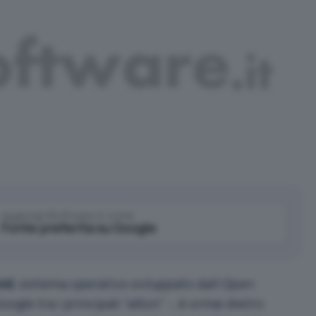
Aggiungi IlSoftware.it come
Fonte preferita su Google
id
, sistema operativo sviluppato dall’
Open
gle tra i principali “attori” -, è ormai dietro