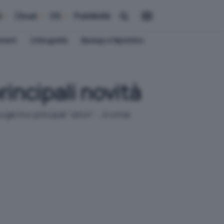
i
Cloud
OS
Pubblicità
ement
Crittografia
Backup e Ripristino
rincipali novità
 tra i principali "attori" -, è ormai