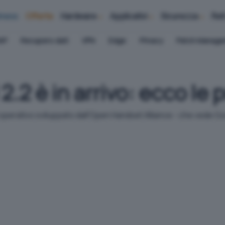
iness
Offerte
Hardware
Applicativi
Sicurezza
Ret
AP
Recupero dati
VPN
Edge
Privacy
Patch Manag
.2 è in arrivo: ecco le p
perativo sviluppato dall'Open Handset Alliance - che vede Google