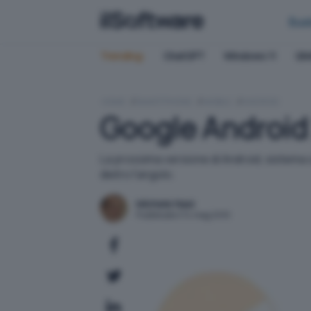
Bus
Trending:
ChatGPT
Windows 11
QN
HOME
SMARTPHONE
MOBILE
ANDROID
Google Android 2
La prossima versione di Android, sistema o
dietro l'angolo.
Michele Nasi
Pubblicato il 14 mag 2010