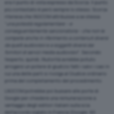
era il punto di vista espresso da Scorza. Il punto
più contestato è però sempre lo stesso. Scorza
riteneva che l’AGCOM attribuisse a se stessa
“
una potestà regolamentare – e
conseguentemente sanzionatoria – che non le
compete anche in riferimento a contenuti diversi
da quelli audiovisivi e a soggetti diversi dai
fornitori di servizi media audiovisivi
“. Secondo
l’esperto, quindi, l’Autorità avrebbe potuto
arrogarsi un potere di giudizio fatti i salvi i casi in
cui una delle parti si rivolga al Giudice ordinario
prima del completamento del procedimento.
L’AGCOM potrebbe poi bussare alle porte di
Google per chiedere una remunerazione a
vantaggio degli editori italiani sulla scia
dell’accordo siglato in Francia (
Google: 60