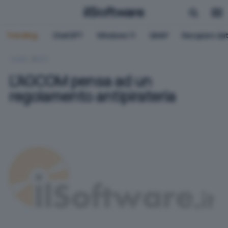
Trending:
ChatGPT
Windows 11
QNAP
Recupero dat
HOME
RETI
L'AGCOM pensa ad un
regolamento antipirateria