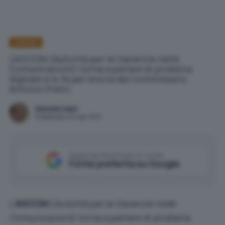
AGCOM
L'AGCOM (Autorità per le Garanzie nelle
Comunicazioni) torna a parlare di pirateria
digitale e lo fa per bocca del commissario
Antonio Preto.
Michele Nasi
Pubblicato il 24 apr 2013
Aggiungi IlSoftware.it come
Fonte preferita su Google
L’
AGCOM
(
Autorità per le Garanzie nelle
Comunicazioni
) torna a parlare di pirateria