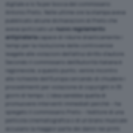
digitale e lo fa per bocca del commissario
Antonio Preto. Nelle ultime ore la stampa aveva
pubblicato alcune dichiarazioni di Preto che
aveva ipotizzato un
nuovo regolamento
antipirateria
capace di ridurre drasticamente i
tempi per la risoluzione delle controversie
leagate alle violazioni dell’altrui diritto d’autore.
Secondo il commissario dell’Autorità italiana è
ragionevole, a questo punto, venire incontro
alle richieste dell’Europa cercando di chiudere i
procedimenti per violazione di copyright in 35
giorni di tempo. L’idea sarebbe quella di
promuovere interventi immediati perché – ha
spiegato il commissario Preto – l’editore di una
pellicola cinematografica o di un brano musicale
accusano la maggior parte dei danni nei primi