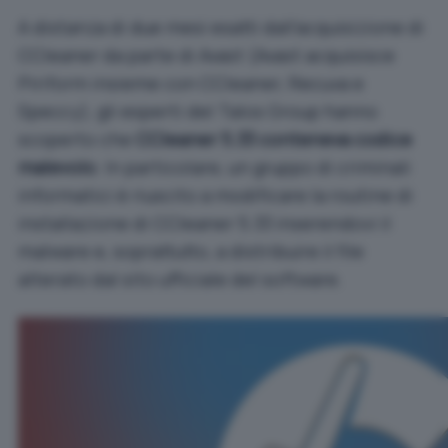
A distanza di due mesi esatti dall’acquisizione di
CCleaner da parte di Avast (
Avast acquisisce
Piriform insieme con CCleaner, Recuva e
Speccy
), gli esperti del Talos Group hanno
scoperto che
CCleaner 5.33 conteneva codice
malevolo
. In particolare, un gruppo di criminali
informatici è riuscito a modificare la routine di
installazione di CCleaner 5.33 inserendovi il
malware e, soprattutto, a distribuire il file
alterato dal sito ufficiale del software.