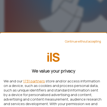
Continue without accepting
Secondo Avast, CCleaner – popolarissima utilità
per la pulizia e la manutenzione del sistema –
sarebbe stato scaricato oltre 5 miliardi di volte.
We value your privacy
Ogni settimana, poi, il programma
We and our
1731 partners
store and/or access information
“guadagnerebbe” 5 milioni di nuovi utenti.
on a device, such as cookies and process personal data,
such as unique identifiers and standard information sent
CCleaner è quindi diventato un obiettivo di
by a device for personalised advertising and content,
primaria importanza per i
malware writer
.
advertising and content measurement, audience research
and services development. With your permission we and
Il comportamento sospetto della procedura