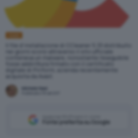
Avast
Il file d'installazione di CCleaner 5.33 distribuito
nei giorni scorsi attraverso il sito ufficiale
conteneva un malware, nonostante l'eseguibile
fosse addirittura firmato con il certificato
digitale di Piriform, azienda recentemente
acquisita da Avast.
Michele Nasi
Pubblicato il 18 set 2017
Aggiungi IlSoftware.it come
Fonte preferita su Google