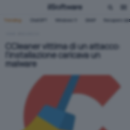
Trending:
ChatGPT
Windows 11
QNAP
Recupero dat
HOME
SICUREZZA
CCleaner vittima di un attacco:
l'installazione caricava un
malware