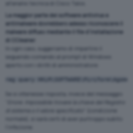
all’
analisi tecnica di Cisco Talos
.
La maggior parte dei software antivirus e
antimalware dovrebbero adesso riconoscere il
malware diffuso mediante il file d’installazione
di CCleaner
.
In ogni caso, suggeriamo di impartire il
seguendo comando al prompt di Windows
aperto con i diritti di amministratore:
reg query HKLM\SOFTWARE\Piriform\Agomo
Se si ottenesse risposta, invece del messaggio
“
Errore: Impossibile trovare la chiave del Registro
di sistema o il valore specificato
” (condizione
normale), si sarà certi di aver purtroppo subìto
l’infezione.