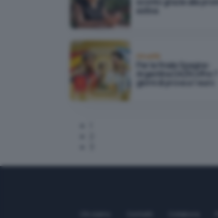
sconto grazie alla pro
estiva
Attualità
Per la finale Spagna-
Argentina DAZN offre 7
giorni di prova a 1 euro
1
2
3
Chi siamo
Contatti
Collabora