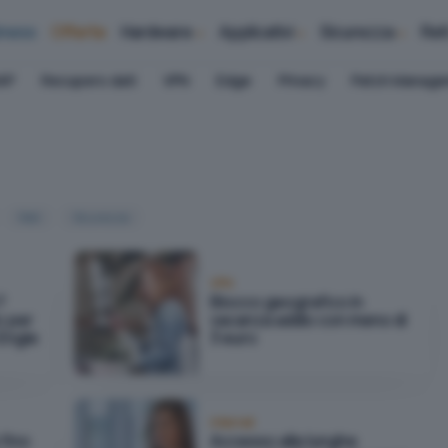
iness
Offerte
Hardware
Applicativi
Sicurezza
Ret
AP
Recupero dati
VPN
Edge
Privacy
Patch Manag
Reti
Sicurezza
VPN
?
Blocco geografico in
o per
vacanza addio con meno di
 Engie
3 euro
Internet
 fino
Accesso alle lunghe