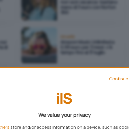
non va in vacanza: bastano
meno di 3 euro con Norton
360
Attualità
sui
Amazon Music Unlimited a
a di
0,99 euro per 3 mesi: c'è
tempo fino al 31 luglio
Continue 
VPN
 di 6
VPN svizzera veloce e
euro
sicura a 1,11 euro al mese
con PrivadoVPN
We value your privacy
Fintech
tners
store and/or access information on a device, such as coo
0% di
Conto e carta BBVA a zero