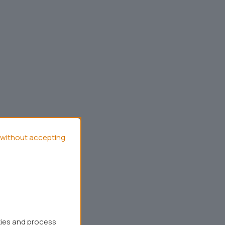
without accepting
kies and process