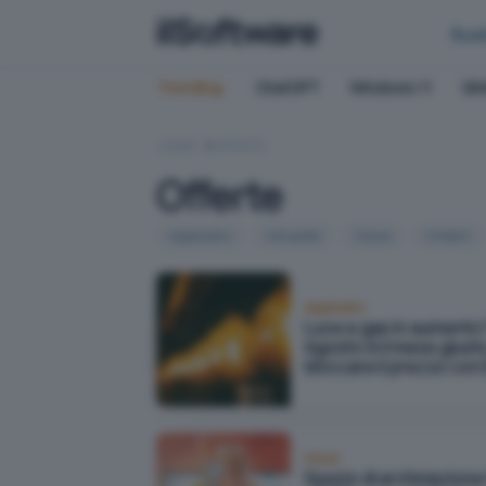
Bus
Trending:
ChatGPT
Windows 11
QN
HOME
OFFERTE
Offerte
Applicativi
Attualità
Cloud
Fintech
Applicativi
Luce e gas in aumento
Agosto è il mese giust
bloccare il prezzo con
Cloud
Spazio di archiviazione