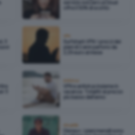
s
servizio svizzero pCloud
offre il 50% di sconto
VPN
d, 3
Surfshark VPN: i prezzi dei
nuovi
piani di 2 anni partono da
2,29 euro al mese
Antivirus
tire
VPN e antivirus insieme in
er 3
vacanza: TotalAV al prezzo
più basso dell'anno
Attualità
Disney+, i piani mensili sono