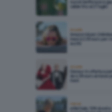
nuove tariffe luce e ga
valide fino al 27 luglio
Attualità
Amazon Music Unlimite
mesi a 0,99 euro per i 
iscritti
Attualità
Disney+ in offerta a par
da 4,99 euro al mese p
mesi
Internet
eSIM Saily, 10% di extra