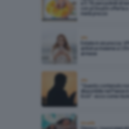
a 5 TB senza limiti di t
con pCloud in offerta a
metà prezzo
VPN
Estate in sicurezza: V
antivirus insieme a 1,5
al mese
VPN
"Questo contenuto no
disponibile nel Paese in 
trovi": ecco come riso
Attualità
Disney+, i nuovi piani di