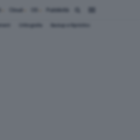
i
Cloud
OS
Pubblicità
ement
Crittografia
Backup e Ripristino