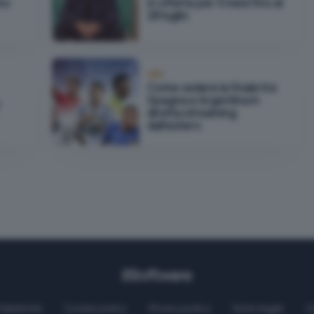
mo
in offerta per 3 mesi fino al
28 luglio
VPN
Come vedere la finale tra
Spagna e Argentina in
diretta streaming
dall'estero
Pubblicità
Cookie policy
Privacy policy
Note legali
C