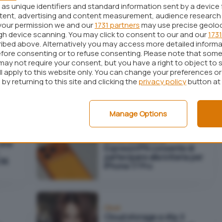
oud
spese per sempre senza
as unique identifiers and standard information sent by a device 
vincoli
ntent, advertising and content measurement, audience research
your permission we and our
1731 partners
may use precise geolo
ugh device scanning. You may click to consent to our and our
1731
ibed above. Alternatively you may access more detailed inform
fore consenting or to refuse consenting. Please note that some
Internet
may not require your consent, but you have a right to object to 
Internet in vacanza a
le
ll apply to this website only. You can change your preferences o
prezzo scontato: fino al
by returning to this site and clicking the
privacy policy
button at
15% in meno sulle eSIM di
Airalo
Manage Options
VPN
L'offerta estiva di
 una
ExpressVPN consente di
partecipare alla lotteria per
 3€
iPhone 17 Pro
Cloud
Cloud storage a vita: il