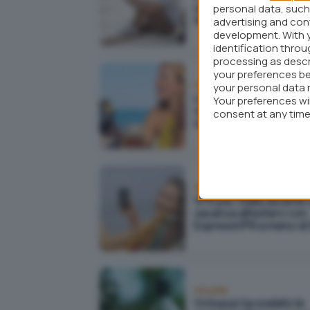
sconto sui piani di pCl
personal data, such 
fino all'8 agosto
advertising and co
development. With 
identification thro
processing as descr
your preferences be
Fintech
your personal data 
La carta di credito per 
Your preferences wi
vacanze estive parla
consent at any time 
svedese con TF Bank
webpage.
VPN
VPN per l'Italia durante
vacanza all'estero con
ExpressVPN a meno di
Attualità
Octopus ha svelato le