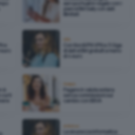
empo
aeroportuali in regalo con i
piani eSIM Saily con dati
illimitati
VPN
PN e
Con NordVPN VPN e 3 Giga
9 euro
di dati eSIM gratuiti a meno
di 4 euro
Fintech
n è
Pagare in valuta estera
cui ti
senza commissioni sul
lvere
cambio con BBVA
Antivirus
La sicurezza informatica
 6