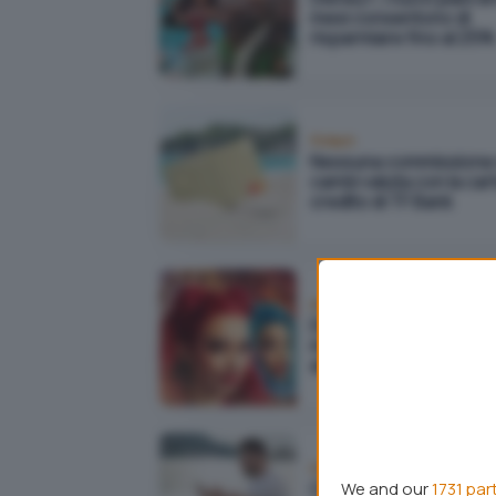
mesi consentono di
risparmiare fino al 25%
Fintech
Nessuna commissione 
cambi valuta con la cart
credito di TF Bank
Attualità
Disney+, tornano i piani
mesi a partire da 5,99 
al mese
Cloud
We and our
1731 par
Cloud storage a vita: 5