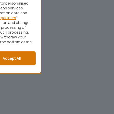
for personalised
 and services
cation data and
 partners
’
ation and change
 processing of
such processing.
r withdraw your
 the bottom of the
Accept All