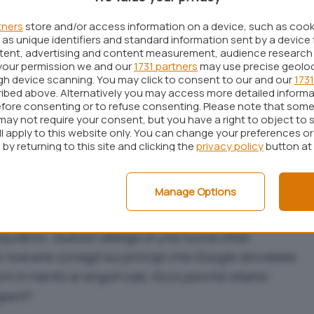
te di Giustizia
europea
.
tners
store and/or access information on a device, such as coo
a già ricordato che ogni richiesta di rimozione dei
as unique identifiers and standard information sent by a device 
ntent, advertising and content measurement, audience research
e dei risultati) del motore di ricerca, viene
your permission we and our
1731 partners
may use precise geolo
icati e non da parte di algoritmi o procedure
ugh device scanning. You may click to consent to our and our
1731
ibed above. Alternatively you may access more detailed inform
.
fore consenting or to refuse consenting. Please note that some
o
(attraverso
questo modulo online
, n.d.r.)
may not require your consent, but you have a right to object to 
ll apply to this website only. You can change your preferences o
 genere di contenuto: reati gravi, foto
by returning to this site and clicking the
privacy policy
button at
o o di insulti online, vecchie denunce, articoli di
tro
“, scrivono i responsabili di Google. “
Per ognuna
Manage Options
ti a prendere in considerazione sia il diritto di un
o del pubblico di accedere all’informazione.
equilibrio. Questo obbligo è una nuova sfida
ricevere consigli sui princìpi che Google dovrebbe
i in merito ai singoli casi. Ecco perché stiamo
perti
“.