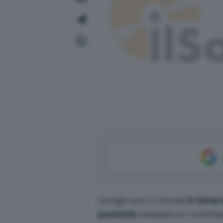
Google non ci sta ed
in tema d
possibile
creando un “comitato