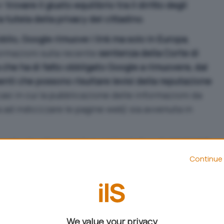
er
trovare il giusto equilibrio tra il diritto degli
a tutela della privacy del cittadino
.
’oblio, Google rimuove i link ma solo in Europa
,
ormazioni sulla recente
sentenza della Corte di
 che ha di fatto obbligato Google a rimuovere, dal
enti che possono risultare levisi della reputazione
asi in cui la pubblicazione delle informazioni da
ta ad indicizzare le pagine web) sia avvenuta in
oogle sta attrezzandosi nel tentativo di
smarcarsi
to congeniale e che, per giunta, porta con sé
Continue 
mini di risvolti economici
.
 il diritto all’oblio di una persona con il diritto del
Google nella
pagina di presentazione del
comitato
 elaborare linee guide condivise per l’assolvimento
We value your privacy