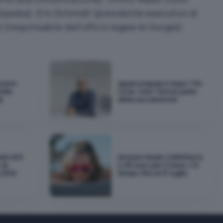
ipedia), Eric Schmidt (presidente esecutivo di
responsabile dell’ufficio legale di Google).
essere
Apple prepara il dopo Tim
ella
Cook: John Ternus parla
p
della successione
ani di 6
Amazon Music Unlimited a
 di
0,99 euro per 3 mesi: c'è
al 25%
tempo fino al 31 luglio