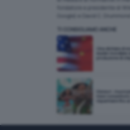
fondatore e presidente di Wik
Google) e David C. Drummond (
TI CONSIGLIAMO ANCHE
Cina dichiara di 
leader mondiale n
produzione di chi
Disney+, i nuovi pi
mesi consentono
risparmiare fino 