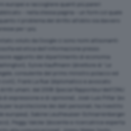
ini europei e raccogliere quanti più pareri
bblicato – nella stessa pagina – un form col quale
uanto il problema del diritto all’oblio sia davvero
resse per i più.
itato voluto da Google ci sono nomi altisonanti:
losofia ed etica dell’informazione presso
essore aggiunto del dipartimento di economia
shington), Sylvie Kauffmann (direttore di “
Le
(legale, consulente del primo ministro polacco ed
ti civili), Frank La Rue (diplomatico e avvocato
 diritti umani; dal 2008
Special Rapporteur
dell’ONU
rtà di espressione e di opinione), José-Luis Piñar (ex
a per la protezione dei dati personali, ha rivestito
ede europea), Sabine Leutheusser-Schnarrenberger
esco), Peggy Valcke (docente e ricercatrice esperta
erito alla comunicazione), Jimmy Wales (noto