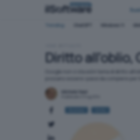
BUSINESS
Bus
Trending:
ChatGPT
Windows 11
QN
HOME
ATTUALITÀ
Diritto all'obli
Google non ci sta ed in tema di diritto all
possano essere i passi da compiere per trovar
Michele Nasi
Pubblicato il 11 lug 2014
Business
Diritto