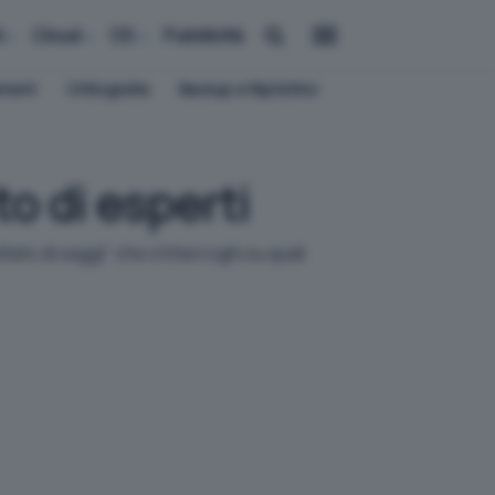
i
Cloud
OS
Pubblicità
ement
Crittografia
Backup e Ripristino
to di esperti
tato di saggi" che s'interroghi su quali