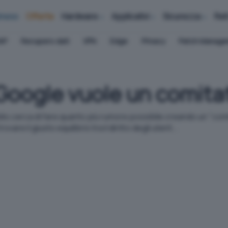
iness
Offerte
Hardware
Applicativi
Sicurezza
Ret
AP
Recupero dati
VPN
Edge
Privacy
Patch Manag
o, Google vuole un comita
'oblio cerca di fare quanto più rumore possibile creando un "comi
e il giusto equilibrio tra il diritto degli utent...