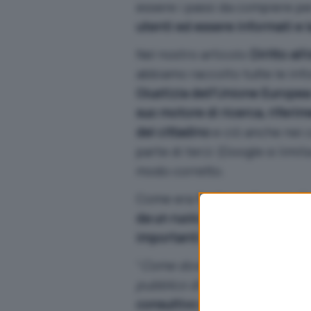
essere i passi da compiere p
utenti ed essere informati e l
Nel nostro articolo
Diritto all
abbiamo raccolto tutte le inf
Giustizia dell’Unione Europea
suo motore di ricerca, riferim
del cittadino
e ciò anche nei c
parte di terzi (Google si limi
modo corretto.
Come era facile ipotizzare, G
da un ruolo che non le è affat
importanti implicazioni in ter
“
Come dovrebbe essere bilanciato
pubblico di sapere?
“, scrive 
consultivo che si occuperà di