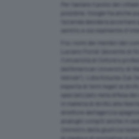
Per tastare il polso dei cittad
possibile, Google ha anche pu
l’azienda desidera accertare q
sentito e sia realmente d’inte
Fra i nomi dei membri del com
Luciano Floridi (docente di fi
l’Università di Oxford e prof
dell’American University di Wa
Monde
“), Lidia Kolucka-Zuk 
esperta di temi legati ai dirit
specializzato nella difesa dei
in materia di diritto alla libe
direttore dell’agenzia spagnol
analoghi compiti anche in s
(ministro della giustizia ted
di media e di normative in m