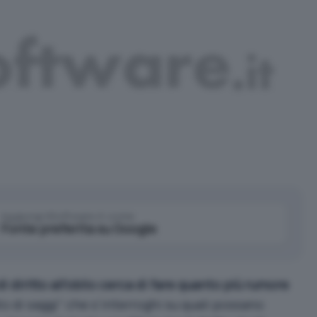
Aggiungi IlSoftware.it come
Fonte preferita su Google
i diritto all’oblio cerca di fare quanto più rumore
 di saggi” che s’interroghi su quali possano