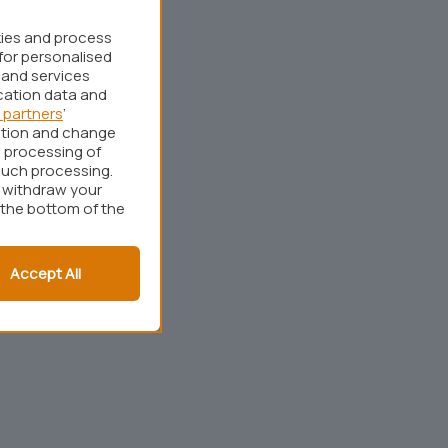
kies and process
for personalised
 and services
cation data and
 partners
’
ation and change
 processing of
such processing.
r withdraw your
 the bottom of the
Accept All