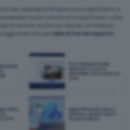
che alla
roadmap
di Windows sono significative e
 presentare nuove versioni entro pochi anni, come
empo le versioni ancora sul mercato di Windows
aggiornate fino alla
data di fine del supporto
.
Foto OneDrive invade
GB di RAM:
Windows 11 e non si
 i
disinstalla: come stanno le
odi
cose
ali: Office
Apple iPhone più vicino a
€ e
Windows: arriva il copia e
12,25 €
incolla condiviso