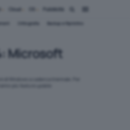
i
Cloud
OS
Pubblicità
ement
Crittografia
Backup e Ripristino
4: Microsoft
i di Windows a cadenza triennale. Per
aranno più
feature update
.