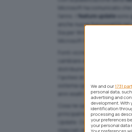
Microsoft ha comunicato che 
l’anno. I
feature update
sono 
anche nuove funzionalità nel
Sia per Windows 11 che per Wi
Microsoft ha scelto per il rila
Fonti vicine a Microsoft rive
cambiare a breve: l’azienda d
distribuire una
nuova version
l’ipotesi di un
Windows 12 già i
sistema operativo che potrebb
We and our
1731 par
personal data, such 
anni esatti dal lancio di Windo
advertising and co
development. With 
Cosa ne sarà dei
feature upd
identification thro
principalmente sul rilascio di
processing as descr
your preferences be
Update. Come abbiamo visto a
your personal data 
rilasciati da Microsoft a ca
Your preferences wi