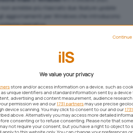
non avrebbe più rilasciato due
feature update
gli aggiornamenti per Windows che introducono
 sistema operativo.
ndows 10, supportato fino al 14 ottobre 2025,
Continue 
scio di un solo
feature update
l’anno.
lano che questo schema di rilascio potrebbe
i Redmond sarebbe infatti intenzionata a
e di Windows
ogni tre anni. Ciò confermerebbe
We value your privacy
n fase di sviluppo
con la nuova
major release
del
e debuttare entro ottobre 2024, a distanza di tre
tners
store and/or access information on a device, such as coo
as unique identifiers and standard information sent by a device 
ws 11.
ntent, advertising and content measurement, audience research
your permission we and our
1731 partners
may use precise geolo
ate
? Microsoft sarebbe intenzionata a puntare
ugh device scanning. You may click to consent to our and our
1731
aggiornamenti cumulativi
attraverso Windows
ibed above. Alternatively you may access more detailed inform
fore consenting or to refuse consenting. Please note that some
nche di recente, gli aggiornamenti cumulativi
may not require your consent, but you have a right to object to 
denza mensile tendono a introdurre anche nuove
ll apply to this website only. You can change your preferences o