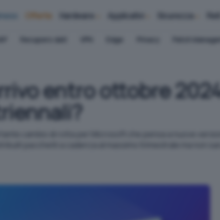
iness
Offerte
Hardware
Applicativi
Sicurezza
Ret
AP
Recupero dati
VPN
Edge
Privacy
Patch Manag
rrivo entro ottobre 202
triennali?
ante cambio di rotta per Microsoft che pensa a nuove version
istribuiti pacchetti a cadenza al massimo trimestrale ma non s