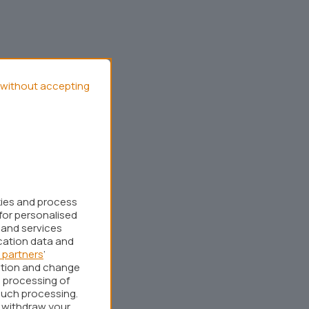
without accepting
kies and process
for personalised
 and services
cation data and
 partners
’
ation and change
 processing of
such processing.
r withdraw your