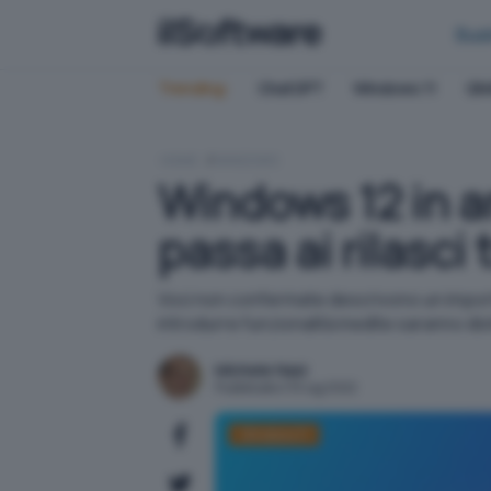
Bus
Trending:
ChatGPT
Windows 11
QN
HOME
WINDOWS
Windows 12 in a
passa ai rilasci 
Voci non confermate descrivono un import
introdurre funzionalità inedite saranno d
Michele Nasi
Pubblicato il 15 lug 2022
Windows 11