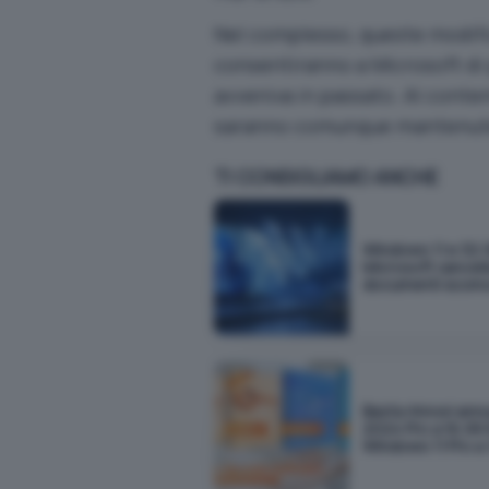
Nel complesso, queste modifi
consentiranno a Microsoft di
avveniva in passato. Al cont
saranno comunque mantenute 
TI CONSIGLIAMO ANCHE
Windows 11 e 32 
Microsoft cancella
documenti scom
Basta rinnovi annu
2024 Pro a 16,99 
Windows 11 Pro a 