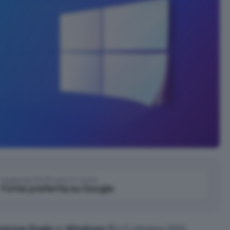
Aggiungi IlSoftware.it come
Fonte preferita su Google
rsione finale
di
Windows 11
il 5 ottobre 2021,