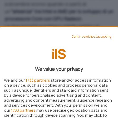
a dicembre scorso quando si parlò di
un’
“alleanza” tra Intel e AMD per lo sviluppo di un
processore Core con GPU Radeon
.
Le due società avrebbero infatti siglato un
accordo per l’utilizzo reciproco dei rispettivi
Continue without accepting
brevetti: esso costituirebbe “la piattaforma” per
l’avvio di una storica collaborazione.
Kyle Bennett, che in passato ha fatto rivelazioni
sempre rivelatesi attendibili, è tornato
We value your privacy
sull’argomento dopo le anticipazioni di
We and our
1733 partners
store and/or access information
dicembre (
Intel userà le GPU Radeon, accordo
on a device, such as cookies and process personal data,
con AMD?
) sostenendo che
il primo processore
such as unique identifiers and standard information sent
by a device for personalised advertising and content,
nato dalla collaborazione fra Intel e AMD sarà
advertising and content measurement, audience research
basato su Kaby Lake e consterà di due chip, uno
and services development. With your permission we and
per la CPU – realizzato da Intel – e l’altro per la
our
1733 partners
may use precise geolocation data and
identification through device scanning. You may click to
GPU – a cura di AMD –
.