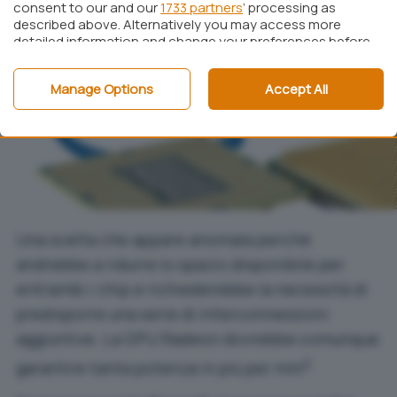
consent to our and our
1733 partners
’ processing as
described above. Alternatively you may access more
detailed information and change your preferences before
consenting or to refuse consenting. Please note that
some processing of your personal data may not require
Manage Options
Accept All
your consent, but you have a right to object to such
processing. Your preferences will apply to this website only.
You can change your preferences or withdraw your
consent at any time by returning to this site and clicking
the
privacy policy
button at the bottom of the webpage.
Una scelta che appare anomala perché
andrebbe a ridurre lo spazio disponibile per
entrambi i chip e richiederebbe la necessità di
predisporre una serie di interconnessioni
aggiuntive. La GPU Radeon dovrebbe comunque
2
garantire tanta potenza in più per mm
.