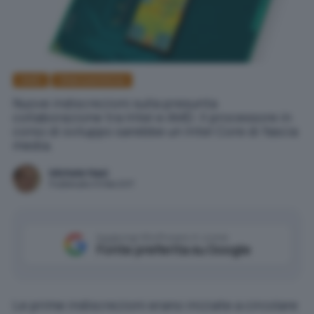
AMD
Sfide scientifiche
Nuove indiscrezioni sulla presunta
collaborazione tra Intel e AMD. Il processore in
corso di sviluppo sarebbe un Intel Core di fascia
media.
Michele Nasi
Pubblicato il 6 feb 2017
Aggiungi IlSoftware.it come
Fonte preferita su Google
Le prime indiscrezioni erano iniziate a circolare