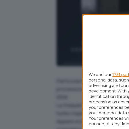
We and our
1731 par
personal data, such 
Particolarmente degno di not
advertising and co
processore con supporto
mul
development. With 
identification thro
65W.
processing as descr
La frequenza di clock base è pa
your preferences be
turbo rispetto ai 3,8/4,6 GHz
your personal data 
Your preferences wi
Appare evidente come l’azien
consent at any time 