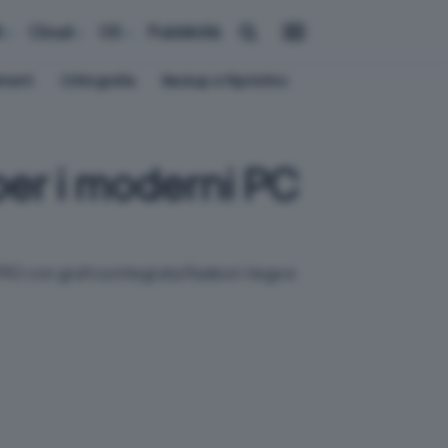
i
Cloud
OS
Pubblicità
ement
Crittografia
Backup e Ripristino
er i moderni PC
n PRO con grafica integrata Radeon Vega e