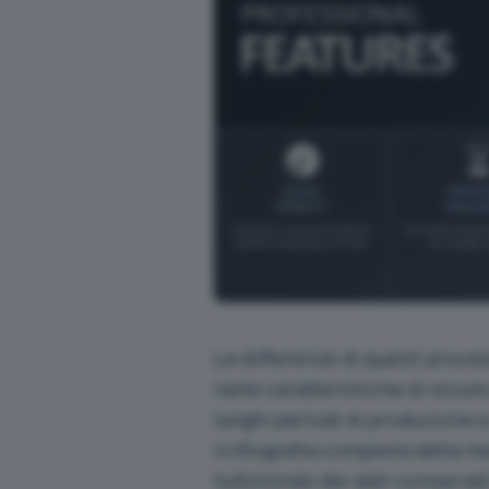
Le differenze di questi proc
nelle caratteristiche di sicur
lunghi periodi di produzione 
crittografia completa della 
tuttotondo dei dati conservat