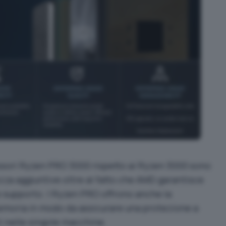
essori Ryzen PRO 3000 rispetto ai Ryzen 3000 sono
ezza aggiuntive oltre al fatto che AMD garantisce
e supporto. I Ryzen PRO offrono anche la
memoria in modo da assicurare una protezione a
i nelle singole macchine.