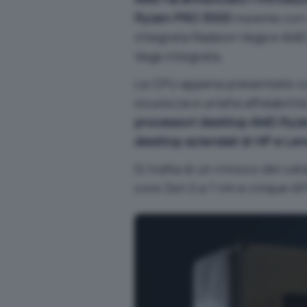
Ryzen PRO 3000
insieme con 
integrata Radeon Vega e AMD
Vega integrata.
Le CPU appena presentate com
sicurezza e un’alta affidabilit
processori desktop AMD Ryze
desktop aziendali di HP e Len
Si tratta di un rinnovo del ca
core Zen 2 a 7 nm e cinque A