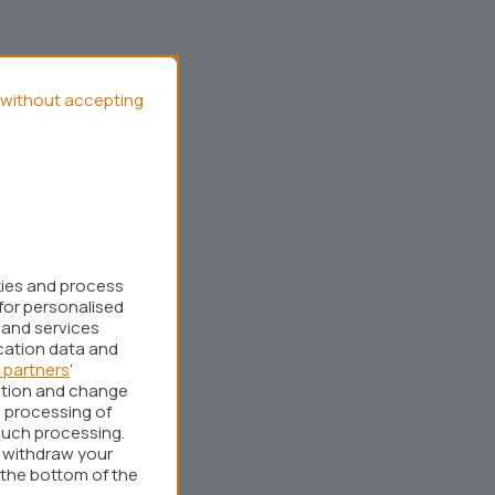
without accepting
kies and process
for personalised
 and services
cation data and
 partners
’
ation and change
 processing of
such processing.
r withdraw your
 the bottom of the