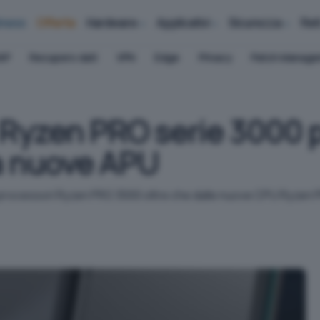
iness
Offerte
Hardware
Applicativi
Sicurezza
Ret
AP
Recupero dati
VPN
Edge
Privacy
Patch Manag
Ryzen PRO serie 3000 p
 a nuove APU
uoi processori Ryzen PRO 3000 oltre che dalle nuove CPU Ryze