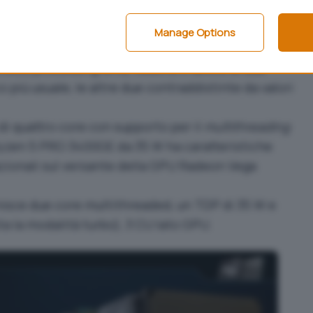
cco con un consumo energetico inferiore:
a vantaggio dei mini PC e dei dispositivi che
Manage Options
 la dissipazione del calore più limitato.
rated processing unit
) vedono il lancio di due
più usuale, le altre due contraddistinte da valori
i quattro core con supporto per il
multithreading
Ryzen 5 PRO 3400GE da 35 W ha caratteristiche
tazionali sul versante della GPU Radeon Vega
nisce due core multithreaded, un TDP di 35 W e
ta la modalità turbo), 3 CU lato GPU.