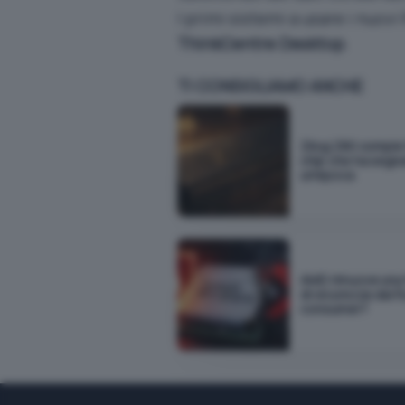
I primi sistemi a usare i nuov
ThinkCentre Desktop
.
TI CONSIGLIAMO ANCHE
Zilog Z80 compie 5
chip che ha segn
un'epoca
AMD rimuove una 
di sicurezza dai 
consumer?