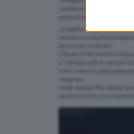
coniugano prestazioni di spi
webpage.
caratteristiche che andranno 
possono offrire un sistema per
Le quattro nuove APU (
Accele
versioni a consumo energetico 
ancora più contenuti.
Il Ryzen 5 PRO 3400G consta d
e TDP pari a 65 W mentre il 
simili oltre a 11 unità compu
integrata.
Infine, Athlon PRO 300GE for
lavora a 3,4 GHz (non è previs