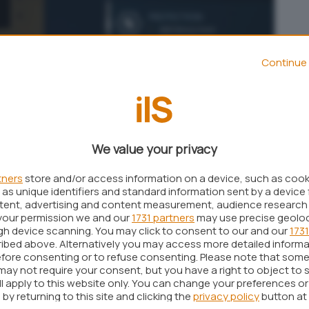
Continue 
We value your privacy
tners
store and/or access information on a device, such as coo
as unique identifiers and standard information sent by a device 
a è il
Ryzen 9 PRO 3900
: si tratta infatti di un
ntent, advertising and content measurement, audience research
tithreading
a 12 core fisici con un TDP di appena
your permission we and our
1731 partners
may use precise geolo
ugh device scanning. You may click to consent to our and our
1731
ibed above. Alternatively you may access more detailed inform
ri a 3,1 GHz per arrivare fino a 4,3 GHz in modalità
fore consenting or to refuse consenting. Please note that some
 della CPU Ryzen 9 3900X.
may not require your consent, but you have a right to object to 
ll apply to this website only. You can change your preferences o
da di Sunnyvale si stia concentrando su chip che
by returning to this site and clicking the
privacy policy
button at