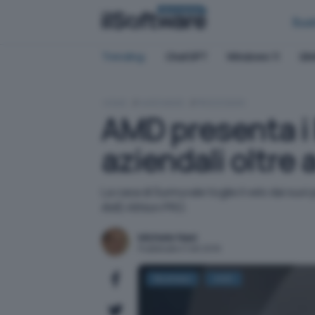
BUSINESS
Bus
Trending:
ChatGPT
Windows 11
QN
HOME
HARDWARE
PROCESSORI
AMD presenta i 
aziendali oltre
La casa di Sunnyvale toglie il velo dai s
AMD Athlon PRO.
Michele Nasi
Pubblicato il 1 ott 2019
Business
AMD