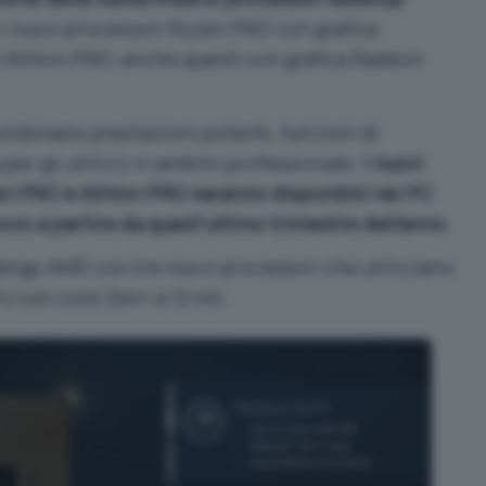
i nuovi processori Ryzen PRO con grafica
 Athlon PRO, anche questi con grafica Radeon
binano prestazioni potenti, funzioni di
à per gli utilizzi in ambito professionale.
I nuovi
n PRO e Athlon PRO saranno disponibili nei PC
ovo a partire da quest’ultimo trimestre dell’anno
.
talogo AMD con tre nuovi processori che utilizzano
PU con core Zen+ a 12 nm.