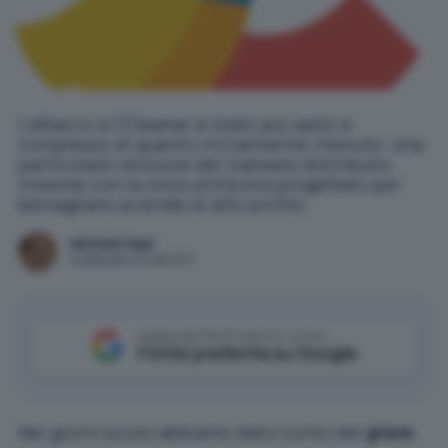
L'attacco a CCleaner è stato più vasto e
complesso di quanto inizialmente ritenuto: una
particolare versione del malware distribuito
insieme con la nota utilità era progettato per
bersagliare aziende di alto profilo.
Michele Nasi
Pubblicato il 21 set 2017
Aggiungi IlSoftware.it come
Fonte preferita su Google
Nei giorni scorsi abbiamo dato conto del
grave