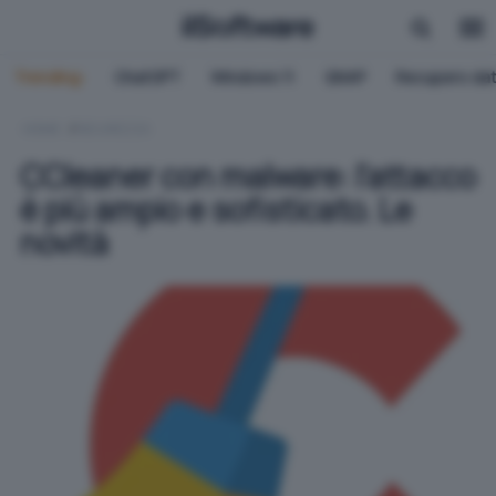
Trending:
ChatGPT
Windows 11
QNAP
Recupero dat
HOME
SICUREZZA
CCleaner con malware: l'attacco
è più ampio e sofisticato. Le
novità