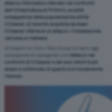
attacco informatico sferrato nei confronti
dell’infrastruttura di Piriform, società
sviluppatrice della popolarissima utilità
CCleaner, di recente acquisita da Avast
:
CCleaner vittima di un attacco: l’installazione
caricava un malware
.
Gli esperti di
Cisco Talos Group
tornano oggi
sull’argomento spiegando che
l’attacco nei
confronti di CCleaner e dei suoi utenti è più
ampio e sofisticato di quanto si è inizialmente
ritenuto
.