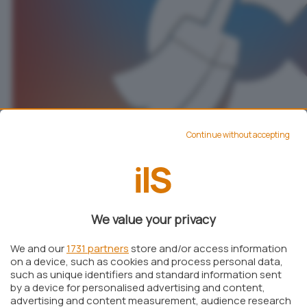
Continue without accepting
Talos ha scoperto un secondo
payload
(il
payload
è il componente di un virus informatico
We value your privacy
che ne estende le funzioni oltre l’infezione del
sistema) che
appare progettato per aggredire
We and our
1731 partners
store and/or access information
diverse società di altro profilo dell’industria IT
on a device, such as cookies and process personal data,
such as unique identifiers and standard information sent
(tra cui Microsoft, Sony, Cisco, Samsung, Intel,
by a device for personalised advertising and content,
D-Link, Vodafone, Epson e HTC)
.
advertising and content measurement, audience research