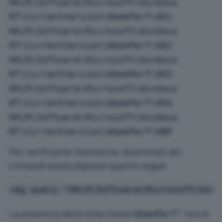
HKLM\Software\Microsoft\Windows
NT\CurrentVersion\WbemPerf\001
HKLM\Software\Microsoft\Windows
NT\CurrentVersion\WbemPerf\002
HKLM\Software\Microsoft\Windows
NT\CurrentVersion\WbemPerf\003
HKLM\Software\Microsoft\Windows
NT\CurrentVersion\WbemPerf\004
HKLM\Software\Microsoft\Windows
NT\CurrentVersion\WbemPerf\HBP
Per verificarne l’esistenza, da prompt dei
comandi basta digitare quanto segue:
reg query "HKLM\Software\Microsoft\Wind
La presenza della sola chiave
non è
WbemPerf"