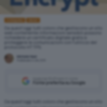
Crittografia
Server
Da quest'oggi tutti coloro che gestiscono un sito
web contenente informazioni sensibili possono
richiedere un certificato digitale gratis e
proteggere le comunicazioni con l'utilizzo del
protocollo HTTPS.
Michele Nasi
Pubblicato il 4 dic 2015
Aggiungi IlSoftware.it come
Fonte preferita su Google
Da quest’oggi tutti coloro che gestiscono un sito