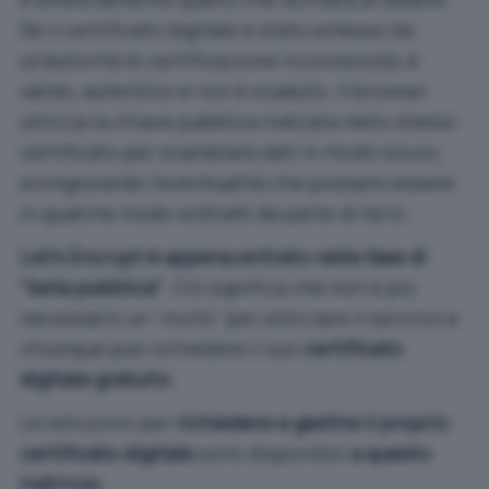
Se il certificato digitale è stato emesso da
un’autorità di certificazione riconosciuta, è
valido, autentico e non è scaduto, il browser
utilizza la chiave pubblica indicata nello stesso
certificato per scambiare dati in modo sicuro,
scongiurando l’eventualità che possano essere
in qualche modo sottratti da parte di terzi.
Let’s Encrypt è appena entrato nella fase di
“beta pubblica”
. Ciò significa che non è più
necessario un “invito” per utilizzare il servizio e
chiunque può richiedere il suo
certificato
digitale gratuito
.
Le istruzioni per
richiedere e gestire il proprio
certificato digitale
sono disponibili
a questo
indirizzo
.