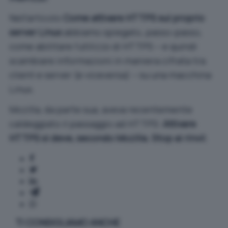
Nell’articolo
Come attivare HTTPS sul proprio
server Linux
abbiamo spiegato, passo-passo,
come abilitare l’utilizzo di HTTPS – e quindi
scambiare informazioni in maniera cifrata tra
client e server (e viceversa) – su una macchina
Linux.
Mozilla, da parte sua, aveva recentemente
caldeggiato il passaggio ad HTTPS:
Attivare
HTTPS si deve, secondo Mozilla. Stop ai rinvii
.
TI CONSIGLIAMO ANCHE