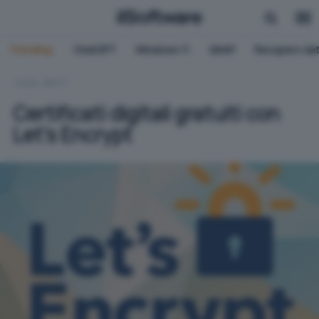
Trending:
ChatGPT
Windows 11
QNAP
Recupero dat
HOME
RETI
Certificati digitali gratuiti con
Let's Encrypt