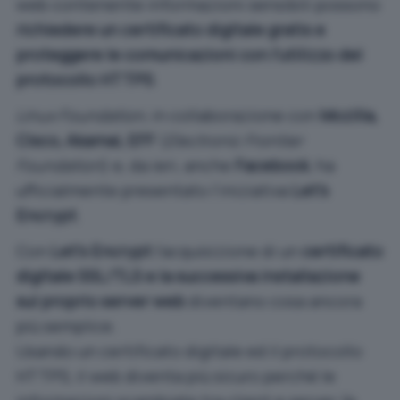
web contenente informazioni sensibili possono
richiedere un certificato digitale gratis e
proteggere le comunicazioni con l’utilizzo del
protocollo HTTPS
.
Linux Foundation
, in collaborazione con
Mozilla,
Cisco, Akamai, EFF
(
Electronic Frontier
Foundation
) e, da ieri, anche
Facebook
, ha
ufficialmente presentato l’iniziativa
Let’s
Encrypt
.
Con
Let’s Encrypt
l’acquisizione di un
certificato
digitale SSL/TLS e la successiva installazione
sul proprio server web
diventano cosa ancora
più semplice.
Usando un certificato digitale ed il protocollo
HTTPS, il web diventa più sicuro perché le