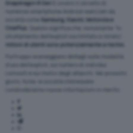
Snapdragon 8 Gen 1
, ovvero il cervello di
numerosi smartphone Android realizzati da
società come
Samsung, Xiaomi, Motorola e
OnePlus
. Questo significa che, nonostante “lo
sfruttamento dell’exploit sia limitato e mirato”,
milioni di utenti sono potenzialmente a rischio
.
Purtroppo scarseggiano dettagli sulle modalità
d’uso dell’exploit, sul numero di individui
coinvolti e sui motivi degli attacchi. Nei prossimi
giorni, forse, le società interessate
condivideranno nuove informazioni in merito.