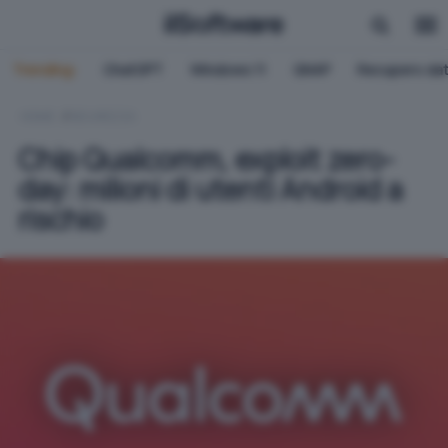
Trending:
ChatGPT
Windows 11
QNAP
Recupero dat
HOME
SICUREZZA
Chip Qualcomm, exploit zero-
day: milioni di utenti Android a
rischio