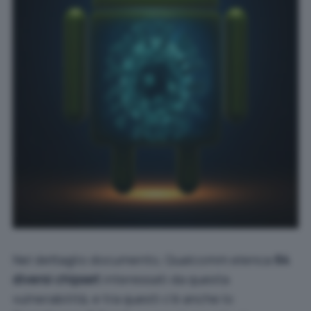
Nel dettaglio
documento
, Qualcomm elenca
64
diversi chipset
interessati da questa
vulnerabilità, e tra questi c’è anche lo