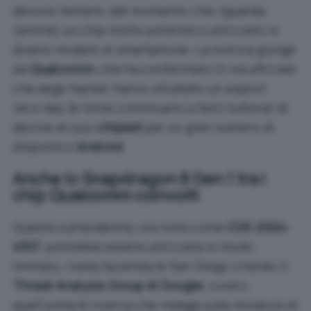
devono temere, dal momento che riguarda
(anche) un chip molto potente e utilizzato in
diversi modelli di smartphone. La notizia giunge
da
Qualcomm
, che ha confermato in via ufficiale
che degli hacker hanno sfruttato un exploit
zero-day (e forse continuano a farlo tuttora) di
decine di suoi
chipset
per un gran numero di
dispositivi
Android
.
Anche lo Snapdragon 8 Gen 1 tra i
chip Qualcomm coinvolti
Questa vulnerabilità, ora nota come
CVE-2024-
4307
, potrebbe essere utilizzata in modo
limitato, rivela l’azienda di San Diego citando il
Threat Analysis Group di Google
, ovvero
quell’unità di ricerca che indaga sulle minacce di