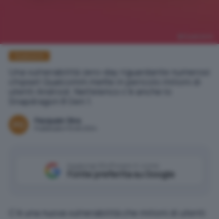
Qualcomm
Qualcomm
Una vulnerabilità zero-day riguardante numerosi
chipset Qualcomm mette in pericolo milioni di
utenti Android. Nell'elenco c'è anche lo
Snapdragon 8 Gen 1.
Pasquale Oliva
Pubblicato il 10 ott 2024
Aggiungi IlSoftware.it come
Fonte preferita su Google
C’è una nuova vulnerabilità che milioni di utenti