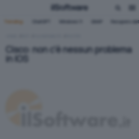
Trending:
ChatGPT
Windows 11
QNAP
Recupero dat
HOME
RETI
VULNERABILITÀ
ROUTER
Cisco: non c'è nessun problema
in IOS