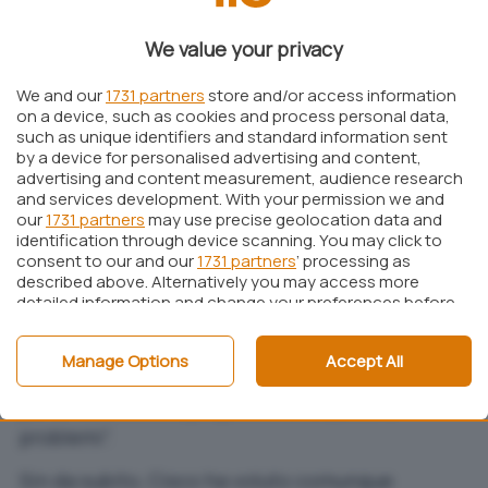
presentazione, resa da Sebastian Muniz (Core
We value your privacy
Security Technologies) in occasione della
conferenza sulla sicurezza EUSecWest, di
We and our
1731 partners
store and/or access information
on a device, such as cookies and process personal data,
possibili nuovi attacchi al sistema operativo IOS,
such as unique identifiers and standard information sent
installato su gran parte dei dispositivi
by a device for personalised advertising and content,
advertising and content measurement, audience research
dell’azienda.
and services development. With your permission we and
our
1731 partners
may use precise geolocation data and
Secondo quanto riportato da Cisco, Muniz non
identification through device scanning. You may click to
avrebbe illustrato nessuna nuova vulnerabilità
consent to our and our
1731 partners
’ processing as
described above. Alternatively you may access more
riguardante IOS. “Per quanto ne sappiamo”,
detailed information and change your preferences before
hanno dichiarato dalla società californiana,
consenting or to refuse consenting. Please note that
some processing of your personal data may not require
“nessun codice exploit è stato reso pubblico e
Manage Options
Accept All
your consent, but you have a right to object to such
Cisco non ha ricevuto nessuna segnalazione da
processing. Your preferences will apply to this website only.
parte dei clienti a proposito di attacchi e
You can change your preferences or withdraw your
consent at any time by returning to this site and clicking
problemi”.
the
privacy policy
button at the bottom of the webpage.
Sin da subito, Cisco ha voluto comunque