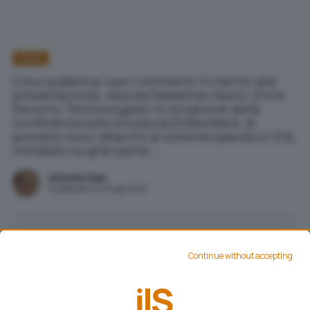
Cisco
Cisco pubblica i suoi commenti in merito alla
presentazione, resa da Sebastian Muniz (Core
Security Technologies) in occasione della
conferenza sulla sicurezza EUSecWest, di
possibili nuovi attacchi al sistema operativo IOS,
installato su gran parte ...
Michele Nasi
Pubblicato il 29 mag 2008
Aggiungi IlSoftware.it come
Fonte preferita su Google
Continue without accepting
Cisco pubblica i suoi commenti in merito alla