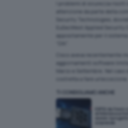
I problemi di sicurezza risol
attenzione da parte della com
Security Technologies, dovre
EuSecWest Applied Security C
appositamente per il sistema 
“DIK”.
Cisco aveva recentemente modi
aggiornamenti software limita
Marzo e Settembre. Nel caso d
costretta a fare un’eccezione
TI CONSIGLIAMO ANCHE
ESP32 da 3 euro 
di RAM blocca 54
domini: il proget
sorprende