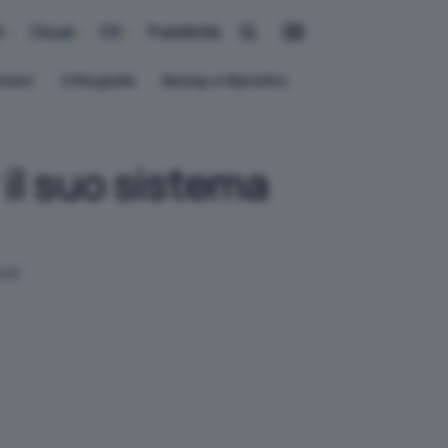
i
Cloud
OS
Pubblicità
ement
Crittografia
Backup e Ripristino
 il suo sistema
tti.