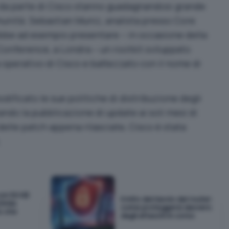
ti da parte di Cisco stanno guadagnandosi grande
unità. Sebastian Muniz, analista presso Core
bbe ad esempio presentare – in occasione della
onference, a Londra – un rootkit sviluppato
operativo di Cisco e battezzato con il nome di
ficato le sue politiche di distribuzione degli
ndo la pubblicazione di update ai soli mesi di
elle patch appena rilasciate, Cisco è stata
.
con 50 KB
Il mito del riavvio del router:
0mila
come proteggersi davvero
to che
dagli attacchi in corso