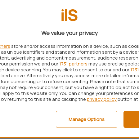
. Le lacune riguardano in particolare IOS
ystem
), sistema operativo integrato in molte
e al networking.
vulnerabilità che potrebbero esporre il dispositivo
We value your privacy
l of Service
) od agevolare l’acquisizione di privilegi
tners
store and/or access information on a device, such as coo
as unique identifiers and standard information sent by a device 
ntent, advertising and content measurement, audience research
come le falle di sicurezza siano state rilevate
your permission we and our
1731 partners
may use precise geolo
, l’
Internet Storm Center
di SANS ha rimarcato
ugh device scanning. You may click to consent to our and our
1731
ibed above. Alternatively you may access more detailed inform
a parte di ricercatori autonomi, le attività di
fore consenting or to refuse consenting. Please note that some
re che prevedono l’analisi dei file in formato
may not require your consent, but you have a right to object to 
ll apply to this website only. You can change your preferences o
tch rese disponibili da Cisco) nel tentativo di
by returning to this site and clicking the
privacy policy
button at
ne il più possibile vicina al codice sorgente
enter
non esclude, quindi, che presto possa iniziare
Manage Options
 exploit in grado di sfruttare le vulnerabilità