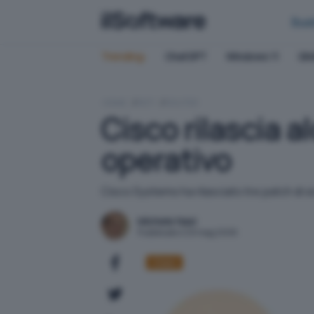
Bus
Trending:
ChatGPT
Windows 11
QN
HOME
RETI
ROUTER
Cisco rilascia a
operativo
Cisco Systems ha rilasciato tre patch di si
Michele Nasi
Pubblicato il 29 mag 2008
Cisco