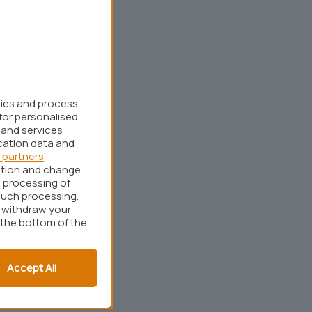
kies and process
for personalised
 and services
cation data and
 partners
’
ation and change
 processing of
such processing.
r withdraw your
 the bottom of the
Accept All