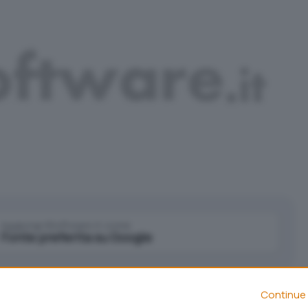
Aggiungi IlSoftware.it come
Fonte preferita su Google
e patch di sicurezza per la risoluzione di alcuni
Continue 