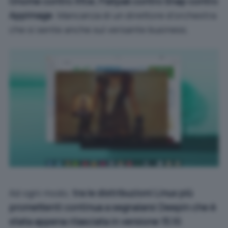
Gnome contro Xfce; Flatpak contro Snap contro
AppImage
. Mancanza di un direttore d’orchestra
che si sente anche sul versante business.
Ad ogni modo,
tra le distribuzioni Linux più
promettenti continua a segnalarsi Deepin che è
stata appena rilasciata in versione 15.10
.