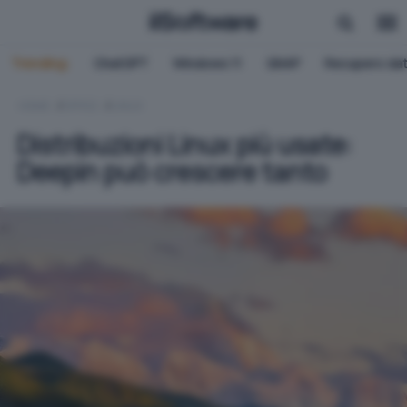
Trending:
ChatGPT
Windows 11
QNAP
Recupero dat
HOME
OFFICE
LINUX
Distribuzioni Linux più usate:
Deepin può crescere tanto