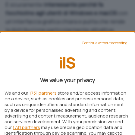
È sicuramente
interessante perché fa
l’occhiolino agli utenti di Windows e macOS
con
un’interfaccia grafica chiara e pulita che rende
la distribuzione particolarmente attrattiva:
l’ambiente desktop proposto di default si
Continue without accepting
chiama
Deepin Desktop Environment
(DDE).
Il video che vi proponiamo di seguito più che una
mera presentazione è una vera e propria guida
alle principali funzionalità di Deepin, una sorta
We value your privacy
di descrizione del potenziale della
distro
.
We and our
1731 partners
store and/or access information
on a device, such as cookies and process personal data,
such as unique identifiers and standard information sent
by a device for personalised advertising and content,
advertising and content measurement, audience research
and services development. With your permission we and
our
1731 partners
may use precise geolocation data and
identification through device scanning. You may click to