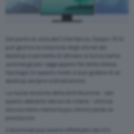
Dal punto di vista dell’interfaccia, Deepin 15.10
può gestire la rotazione degli sfondi del
desktop e permette di attivare la funzionalità
automerge
per raggruppare file della stessa
tipologia (in questo modo si può godere di un
desktop sempre ordinatissimo).
La nuova versione della distribuzione – per
questo abbiamo deciso di citarla – utilizza
ancora meno memoria pur ottimizzando le
prestazioni.
Il download può essere effettuato
dal sito