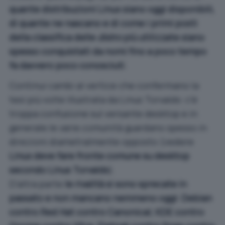
quante distribuzioni Linux siano oggi disponibili,
di quante ne nascano e di come i primi posti
della classifica delle
distro
più utilizzate siano
spesso conquistati da nomi fino a poco tempo
fa davvero poco conosciuti
.
Continui cambi al vertice che confermano la
tesi più volte illustrata da Linus Torvalds: c’è
troppa confusione sul versante desktop e in
generale le varie comunità guardano spesso in
direzioni diametralmente opposto (vedere
Linux deve fare fronte comune su desktop
secondo Linus Torvalds
).
D’altra parte
le rivalità si sono sprecate in
passato e non mancano nemmeno oggi: Debian
contro Red Hat contro Canonical; KDE contro