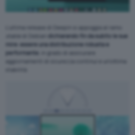
L’ultima release di Deepin si appoggia al ramo
stable
di Debian
dichiarando fin da subito le sue
mire: essere una distribuzione robusta e
performante
, in grado di assicurare
aggiornamenti di sicurezza continui e un’ottima
stabilità.