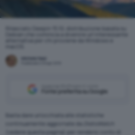
Rilasciato Deepin 15.10, distribuzione basata su
Debian che comincia a divenire un'interessante
alternativa per chi proviene da Windows e
macOS.
Michele Nasi
Pubblicato il 29 apr 2019
Aggiungi IlSoftware.it come
Fonte preferita su Google
Basta dare un’occhiata alle statistiche
continuamente aggiornate da
DistroWatch
(vedere
questa pagina
) per rendersi conto di