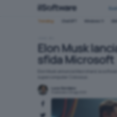
Bus
Trending:
ChatGPT
Windows 11
QN
HOME
IA
Elon Musk lanci
sfida Microsoft
Elon Musk annuncia Macrohard, la software h
supercomputer Colossus.
Luca Giordano
Pubblicato il 28 ago 2025