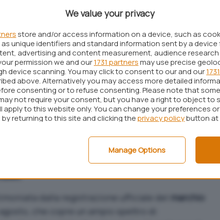
r producono software senza necessariamente
We value your privacy
è possibile affidare completamente questo processo
tners
store and/or access information on a device, such as coo
cnologie intelligenti
. La sfida lanciata da Musk si
as unique identifiers and standard information sent by a device 
ne di intenti che mira a ridefinire gli equilibri
ntent, advertising and content measurement, audience research
your permission we and our
1731 partners
may use precise geolo
ugh device scanning. You may click to consent to our and our
1731
ibed above. Alternatively you may access more detailed inform
o è
Grok
, il chatbot sviluppato da
xAI
e destinato a
fore consenting or to refuse consenting. Please note that some
 generazione di centinaia di
agenti digitali
may not require your consent, but you have a right to object to 
ll apply to this website only. You can change your preferences o
i digitali
” saranno capaci non solo di
scrivere
by returning to this site and clicking the
privacy policy
button at
 anche di simulare il comportamento degli utenti
 ambienti virtuali e ottimizzandone costantemente
Manage Options
Musk
timoniata dalla registrazione ufficiale del
marchio
 agosto, che copre un ampio spettro di