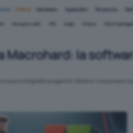
iness
Offerte
Hardware
Applicativi
Sicurezza
Ret
AP
Recupero dati
VPN
Edge
Privacy
Patch Manag
a Macrohard: la softwa
ouse di xAI gestita da agenti AI. Obiettivo: rivoluzionare il s