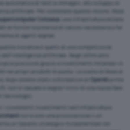
e automatica di testi e immagini, allo sviluppo di
enza artificiale. Per sostenere questa visione, Musk
supercomputer Colossus
, una infrastruttura dotata
ado di fornire la potenza di calcolo necessaria a far
tema di agenti digitali.
e questa iniziativa è quello di una competizione
ll’intelligenza artificiale. Negli ultimi anni,
opria posizione grazie a investimenti miliardari in
’AI nei propri prodotti di punta. La scelta di Musk di
ra, dopo essere stato cofondatore di
OpenAI
prima
t, non è casuale e segna l’inizio di una nuova fase
ti tecnologici.
 i consistenti investimenti nell’infrastruttura
crohard
non è solo una provocazione o un
senta un tassello strategico fondamentale nel