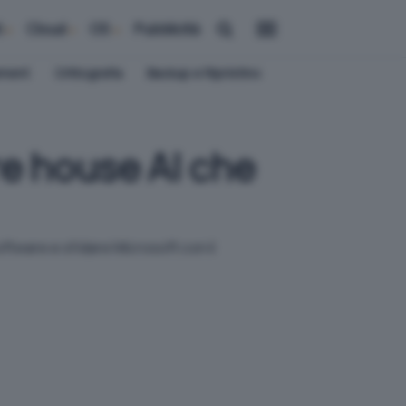
i
Cloud
OS
Pubblicità
ement
Crittografia
Backup e Ripristino
re house AI che
oftware e sfidare Microsoft con il