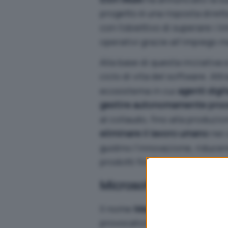
progetto è una risposta diret
con l’obiettivo di superare i l
operativi grazie all’impiego 
Alla base di questa iniziativa 
ciclo di vita del software. Att
ecosistema in cui
agenti digit
gestire autonomamente proc
al collaudo, fino alla produzio
eliminare il lavoro umano
nei 
guidino l’innovazione, riduce
prodotti finali.
Microsoft? No: Macroh
Il nome
Macrohard
non è stat
provocatoriamente la rivale 