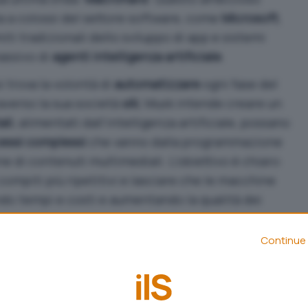
ta a colossi del settore software, come
Microsoft
,
imiti tradizionali dello sviluppo di app e sistemi
massivo di
agenti intelligenza artificiale
.
si trova la volontà di
automatizzare
ogni fase del
raverso la sua società
xAI
, Musk intende creare un
ali
, alimentati dall’intelligenza artificiale, possano
essi complessi
che vanno dalla programmazione
ne di contenuti multimediali. L’obiettivo è chiaro:
compiti più ripetitivi e lasciare che le macchine
ndo tempi e costi e aumentando la qualità dei
Continue 
ard
o scelto a caso. Oltre a richiamare
di Redmond, il marchio trasmette un messaggio