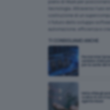
piano di Musk per posizionars
tecnologia. Attraverso l’uso e
costruzione di un supercompu
il futuro dello sviluppo softw
automazione, efficienza e crea
TI CONSIGLIAMO ANCHE
Perché Intel Opt
sarebbe stata pe
per la cache dei m
Meta sfida gli ass
codice AI con il n
agente Muse