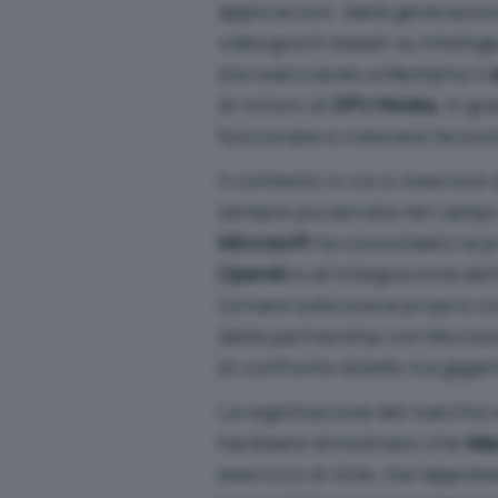
applicazioni: dalla generazion
videogiochi basati su intellig
sta realizzando a Memphis il
di milioni di
GPU Nvidia
, in gr
funzionare e crescere l’ecosis
Il contesto in cui si inserisc
sempre più serrata nel campo de
Microsoft
ha consolidato la pr
OpenAI
e all’integrazione dell
tornare sulla scena proprio o
della partnership con Microsof
di confronto diretto tra gigan
La registrazione del marchio e
hardware dimostrano che
Ma
esercizio di stile, ma rappre