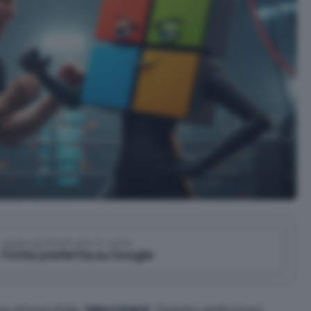
Aggiungi IlSoftware.it come
Fonte preferita su Google
a ultima sfida:
Macrohard
. Questo ambizioso