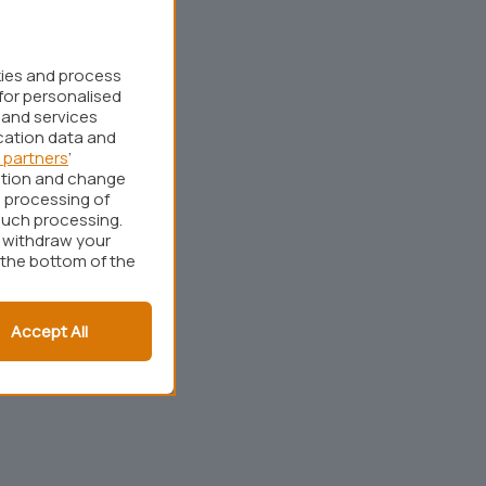
kies and process
for personalised
 and services
cation data and
 partners
’
ation and change
 processing of
such processing.
r withdraw your
 the bottom of the
Accept All