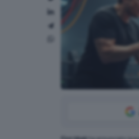
Elon Musk
ha annunciato la su