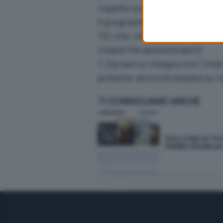
rispetto a quello possibile con 
Il programma, opensource, of
7Z) che, oltre ad un livello 
creare file autoestraenti.
7-Zip ben si integra con l’in
potente versione basata su r
TI CONSIGLIAMO ANCHE
Duro colpo ai Tor
RARBG chiude pe