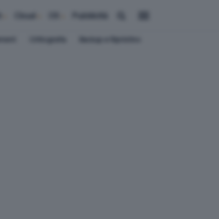
i
Cloud
OS
Pubblicità
ement
Crittografia
Backup e Ripristino