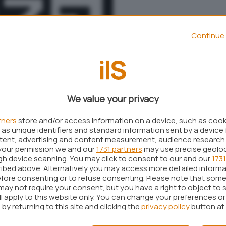
Continue 
We value your privacy
tners
store and/or access information on a device, such as coo
as unique identifiers and standard information sent by a device 
ntent, advertising and content measurement, audience research
Aggiungi IlSoftware.it come
your permission we and our
1731 partners
may use precise geolo
Fonte preferita su Google
ugh device scanning. You may click to consent to our and our
1731
ibed above. Alternatively you may access more detailed inform
fore consenting or to refuse consenting. Please note that some
may not require your consent, but you have a right to object to 
e completamente gratuito. In grado di supportare i
ll apply to this website only. You can change your preferences o
ZIP2 e TAR, può garantire il livello di compressione
by returning to this site and clicking the
privacy policy
button at
nto riguarda i file ZIP è superiore del 2-10%