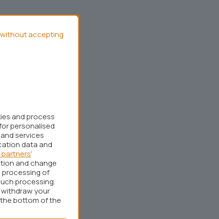
without accepting
kies and process
for personalised
 and services
cation data and
 partners
’
ation and change
 processing of
such processing.
r withdraw your
 the bottom of the