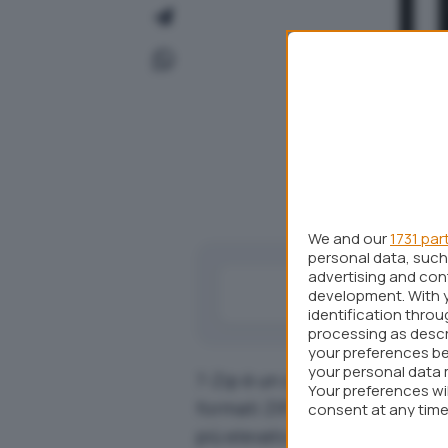
We and our
1731 par
personal data, such 
advertising and co
development. With 
identification thro
processing as descr
your preferences be
your personal data 
7-Zip è un compressore di fil
Your preferences wi
formati ZIP, CAB, RAR, GZIP, B
consent at any time 
webpage.
più elevato possibile (per qua