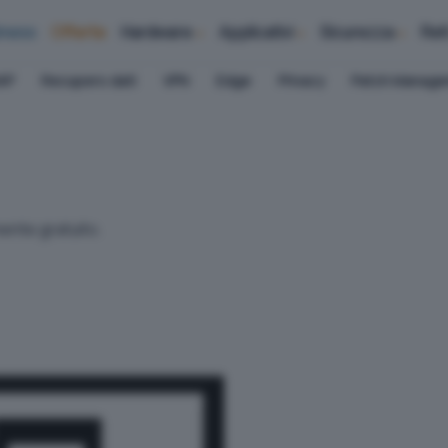
iness
Offerte
Hardware
Applicativi
Sicurezza
Ret
AP
Recupero dati
VPN
Edge
Privacy
Patch Manag
ente gratuito.