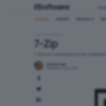
Bus
Trending:
ChatGPT
Windows 11
QN
HOME
DOWNLOAD
7-Zip
7-Zip è un compressore di file completam
Michele Nasi
Pubblicato il 22 giu 2022