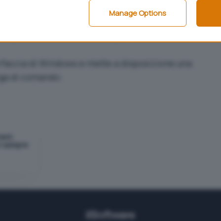
l’uso di utility “concorrenti”).
Manage Options
fre anche un formato proprietario (denominato
di compressione elevatissimo, permette anche di
terfaccia di Windows e mette a disposizione una
iga di comando.
rent:
r sempre