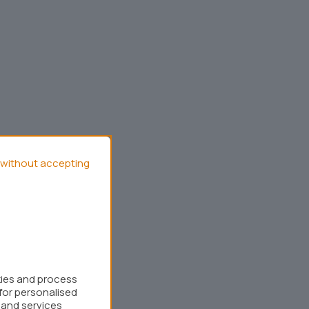
without accepting
kies and process
for personalised
 and services