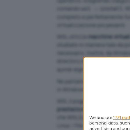
operativo, scegliendo
Esegui
comando
, 
wsl --install
completo e perfettamente funz
virtualizzazione più pesanti.
WSL utilizza
macchine virtual
studiate in maniera tale da po
necessario. Inoltre, da Windo
directory delle distribuzioni
quindi digitare
.
\\WSL$
Ne parliamo in modo approfon
in Windows
.
WSL 2 poggia il suo funziona
prestazioni
e la
compatibilità
che WSL2 può accedere alle u
We and our
1731 par
personal data, such 
Linux. I file system non diret
advertising and co