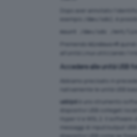
Dopo aver annotato l’identific
esempio
), è possi
/dev/sdc
mount /dev/sdc /mnt/li
Premendo
quindi
Windows+R
all’unità Linux utilizzando l’in
Accedere alle unità USB fo
Abbiamo precisato in preced
nativamente le unità USB basa
usbipd
è uno strumento softw
dispositivi USB collegati loc
Hyper-V e WSL 2. Il software u
messaggi di input/output USB 
dispositivi USB come se fosse