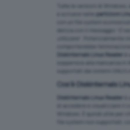
Tutte le versioni di Windows, 
e scrivere nelle
partizioni Lin
con un
file system
sconosciuto
delizia con il messaggio “
È ne
utilizzare
“. Potenzialmente i
comporterebbe l’eliminazione
Diskinternals Linux Reader
è 
sopperisce alla mancanza in Wi
supportati dai sistemi
GNU/Li
Cos’è Diskinternals Li
DiskInternals Linux Reader
è 
di accedere e visualizzare il 
Windows. È quindi utile per 
file system non supportati, co