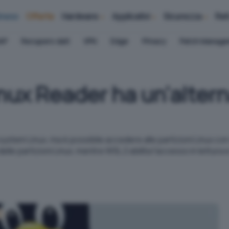
iness
Offerte
Hardware
Applicativi
Sicurezza
Ret
AP
Recupero dati
VPN
Edge
Privacy
Patch Manag
inux Reader ha un'altern
stem Linux, ma è possibile accedere alle partizioni Linux con 
delle partizioni Linux, mentre WSL 2 abilita l'accesso in lettura