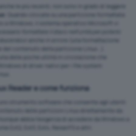
anche le più recenti, non sono in grado di leggere
ux
. Quando cliccate su una partizione formattata
 a Windows, il sistema operativo Microsoft vi
cessario formattare il disco nell’unità per poterlo
nducendovi anche in errore (una formattazione
 del contenuto della partizione Linux…).
una delle poche utilità in circolazione che
ndows di driver nativi per i file system
nux
.
nux Reader e come funziona
uno strumento software che consente agli utenti
contenuto delle partizioni Linux direttamente da
chiunque abbia l’esigenza di accedere da Windows a
me Ext2, Ext3, Ext4, ReiserFS e altri.