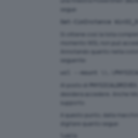
una finestra PowerShell (
Win
segue:
Get-CimInstance Win32_
Si ottiene così la lista comple
momento WSL non può accedere
Annotando quanto nella col
seguente:
wsl --mount \\.\PHYSIC
Al posto di
PHYSICALDRIVEX
desidera accedere. Anche Micr
supporto
.
A questo punto, dalla macchin
digitare quanto segue:
lsblk