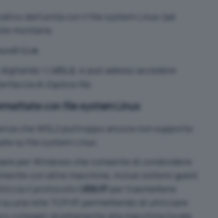
ativo dell’unità con il file system Linux (ad
bile montarla:
nuxdrive
 digitando
, si può adesso accedere
\\WSL$
terfaccia di
Esplora file
.
rmattate con file system Linux
enza che WSL2 purtroppo ancora non supporta
te su file system Linux.
are per Windows che consente di condividere
almente con altre macchine, inclusi sistemi guest
tilizza il protocollo
USB/IP
per trasmettere
su una rete TCP/IP, permettendo di utilizzare
ro collegati direttamente alla macchina locale.