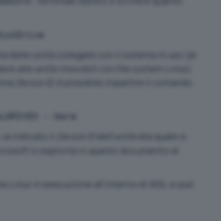
,
Terminale Admin
) e scrivere quanto
dows+X
DiskDrive
ta delle unità collegate con il sistema in uso (al
 alle unità rimovibili con file system Linux).
onna
Device ID
, è possibile impartire il comando
ALDRIVEX --bare
, va indicato il
Device ID
dell’unità alla quale si
osoft lo esplicita in
questo documento di
a Linux in esecuzione all’interno di WSL si può