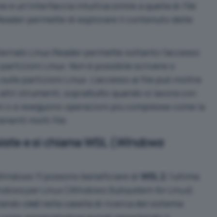
 e un’interfaccia intuitiva simile a quella di
File
 Reader permette di esplorare il contenuto delle
ternals Linux Reader permette soltanto l’accesso
 partizioni Linux. Non è possibile scrivere o
sulle partizioni Linux. L’accesso ai file può inoltre
 altri strumenti, soprattutto quando si lavora con
ni o si eseguono operazioni più complesse come la
nenti molti file.
siste e si chiama WSL (
Windows
 Windows 11 possono beneficiare di
WSL 2
, l’ultima
ndows per Linux
(
Windows Subsystem for Linux
).
itando
nella casella di ricerca del sistema
cmd