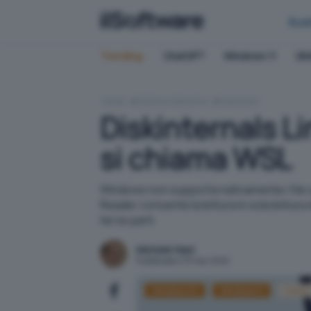
Bus
Trending:
ChatGPT
Windows 11
QN
HOME
SISTEMI OPERATIVI
WINDOWS
Diskinternals L
si chiama WSL
Windows non supporta nativamente i file sy
Reader consente la lettura in sola lettura 
terze parti.
Michele Nasi
Pubblicato il 13 mar 2025
Windows 10
Windows 11
Linux