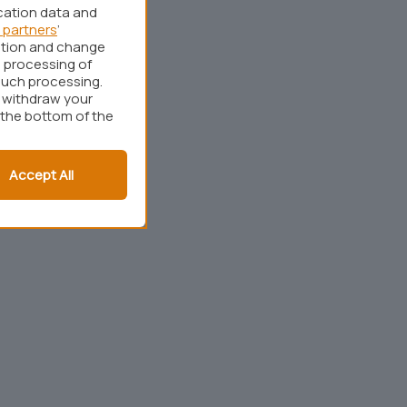
cation data and
 partners
’
ation and change
 processing of
such processing.
r withdraw your
 the bottom of the
Accept All