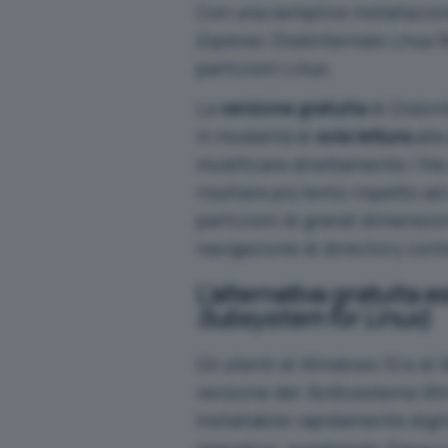
Con una semplice installazione
Explorer
, DiskInternals Linux
partizioni Linux.
La
versione gratuita
di Diskin
in modalità di
sola lettura
alle
modificare direttamente i file 
risultare più lento rispetto ad
partizioni di grandi dimensio
navigazione di directory conte
L’alternativa gratuita e
Subsystem for Linux
)
Gli utenti di Windows 10 e di
versione del
Sottosistema Wi
Installabile rapidamente dig