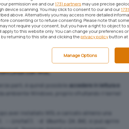
E
(
Filesystem in Userspace
). Quest’ultimo è un
your permission we and our
1731 partners
may use precise geolo
ugh device scanning. You may click to consent to our and our
1731
implementare e gestire file system direttamente
ibed above. Alternatively you may access more detailed inform
 richiedere modifiche sul kernel del sistema
fore consenting or to refuse consenting. Please note that some
may not require your consent, but you have a right to object to 
ll apply to this website only. You can change your preferences o
by returning to this site and clicking the
privacy policy
button at
 di applicare gli ultimi
aggiornamenti
disponibili
Manage Options
ioni Linux con WSL
erze parti, è quindi possibile
accedere in lettura e
a ambiente Windows, proprio sfruttando il kernel
opo aver installato WSL e caricato almeno una
), si può aprire
l --install -d Ubuntu-24.04