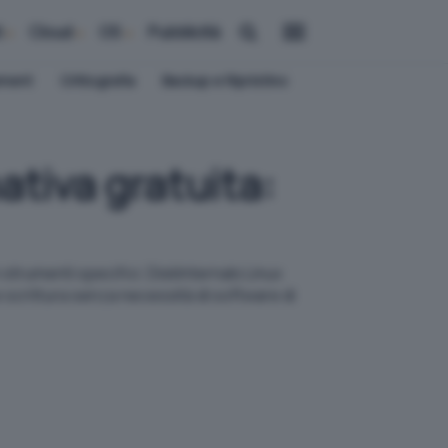
i
Cloud
OS
Pubblicità
ement
Crittografia
Backup e Ripristino
ativa gratuita:
strumenti specifici. DiskInternals Linux
 e scrittura senza necessità di software di