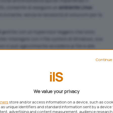
 come amministratore
quindi impartendo il
WSL consente di eseguire un
ambiente Linux
ionante, senza la necessità di soluzioni per la
i
gestite con un hypervisor leggero che sono
ter interagire con il file system di Windows, ove
ws si può agevolmente accedere ai file e alle
 Linux gestite con WSL: basta premere
Windows+R
Continue 
dito nell’articolo dedicato a
come portare Linux
mento su un
kernel Linux
completo, migliorando le
We value your privacy
con le chiamate di sistema Linux. Questo significa
nità memorizzato dai file system supportati in
tners
store and/or access information on a device, such as coo
as unique identifiers and standard information sent by a device 
tamente supportati a livello di kernel, possono
ntent, advertising and content measurement, audience research