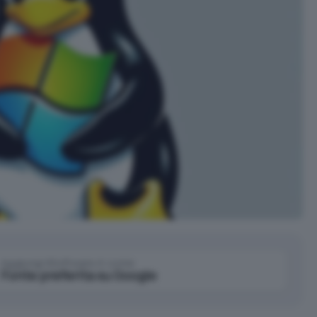
Aggiungi IlSoftware.it come
Fonte preferita su Google