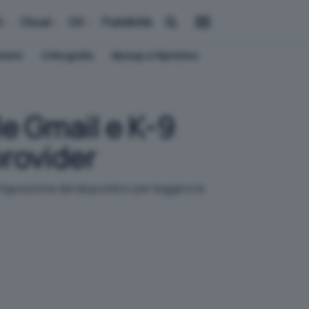
i
Cloud
OS
Pubblicità
ement
Crittografia
Backup e Ripristino
e Gmail e K-9
provider
igurazione del dispositivo per leggere le