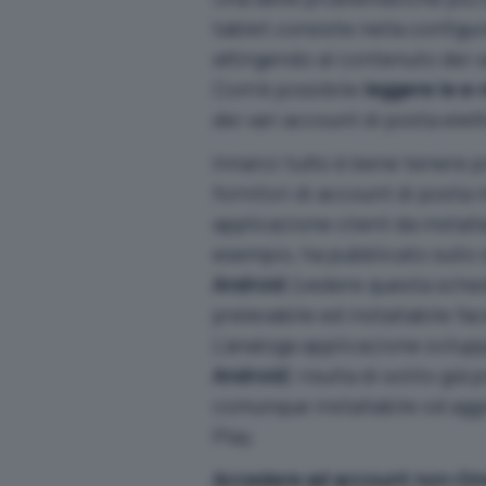
tablet consiste nella configu
attingendo al contenuto dei v
Com’è possibile
leggere le e-
dei vari account di posta elet
Innanzi tutto è bene tenere p
fornitori di account di posta
applicazione client da install
esempio, ha pubblicato sullo 
Android
(vedere
questa sche
prelevabile ed installabile f
L’analoga applicazione svilupp
Android
) risulta di solito già
comunque installabile od aggi
Play
.
Accedere ad account non-Gma