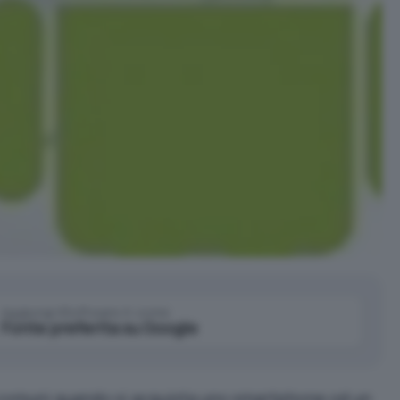
Aggiungi IlSoftware.it come
Fonte preferita su Google
 comuni quando si acquista uno smartphone od un