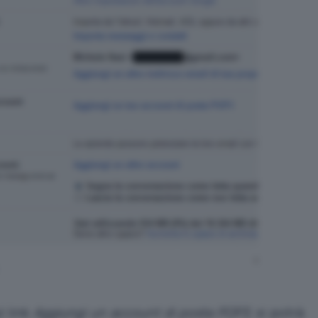
l link
Aggiungi un account di posta POP3
, si potrà