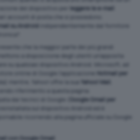
razione del dispositivo per
leggere le e-mail
ari account di posta che si possiedono.
mail su Android
indipendentemente dal fornitore
tronica?
resente che la maggior parte dei più grandi
 mettono a disposizione degli utenti un’apposita
are su qualsiasi dispositivo Android. Microsoft, ad
store online di Google l’applicazione
Hotmail per
da
) mentre, Yahoo! offre la sua
Yahoo! Mail
,
acendo riferimento
a questa pagina
.
ata dai tecnici di Google (
Google Gmail per
 preinstallata sul dispositivo Android ed è
ornabile ricorrendo alla
pagina ufficiale su Google
il con Google Gmail