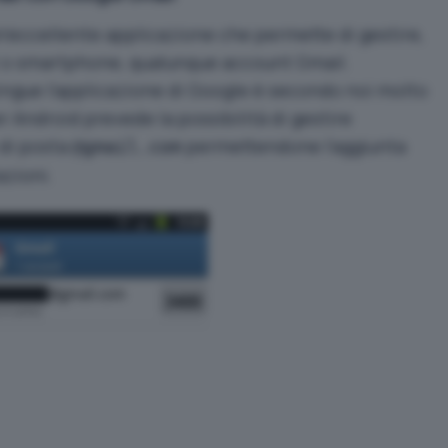
n’eccellente applicazione che permette di gestire,
et o smartphone, qualunque account Gmail.
ingue l’applicazione di Google è secondo noi molto
er Android prevede la possibilità di gestire
di posta
permettendone l’aggiunta
@gmail.com
azioni.