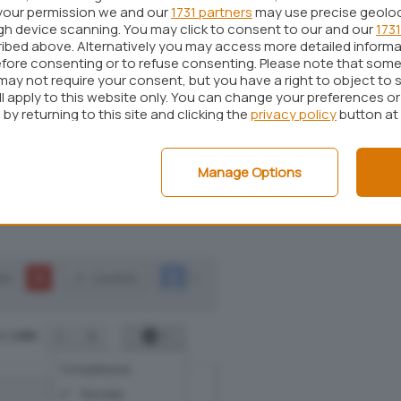
e quelli di qualsiasi altro fornitore: è poi
your permission we and our
1731 partners
may use precise geolo
pondere con l’account di posta @gmail.com oppure
ugh device scanning. You may click to consent to our and our
1731
ibed above. Alternatively you may access more detailed inform
tiscali.it e così via.
fore consenting or to refuse consenting. Please note that some
may not require your consent, but you have a right to object to 
ossibilità, non è necessario intervenire sulle
ll apply to this website only. You can change your preferences o
e Gmail per Android ma bisogna invece effettuare
by returning to this site and clicking the
privacy policy
button at
oogle, da web.
 (vedere
questa pagina
), si deve accedere alla
Manage Options
ll’account Google Gmail facendo clic sull’icona col