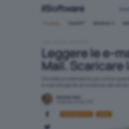
Bus
Trending:
ChatGPT
Windows 11
QN
HOME
MOBILE
ANDROID
Leggere le e-ma
Mail. Scaricare
Una delle problematiche più comuni quando
e-mail attingendo al contenuto dei vari a
Michele Nasi
Pubblicato il 15 apr 2013
Posta elettronica
GMail