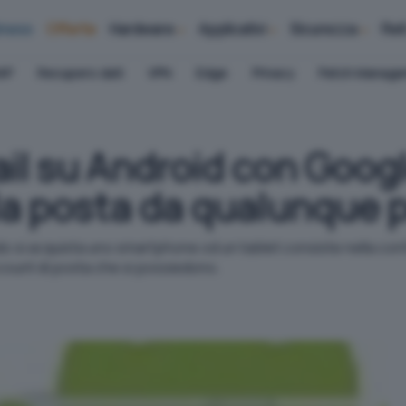
iness
Offerte
Hardware
Applicativi
Sicurezza
Ret
AP
Recupero dati
VPN
Edge
Privacy
Patch Manag
il su Android con Googl
 la posta da qualunque 
 si acquista uno smartphone od un tablet consiste nella conf
ccount di posta che si possiedono.