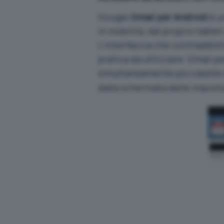
Google
Gmail per Android
è u
in mobilità, dal proprio tabl
L’interfaccia che contraddist
pratica da utilizzare: Gmail p
simultaneamente più caselle 
dalla schermata delle impost