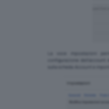
La voce
Impostazioni
perm
configurazione dell’account 
sulla scheda
Account e impor