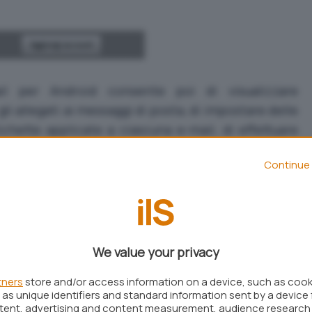
il per Android consente poi di visualizzare
i allegati ai messaggi di posta, di impostare delle
ichette applicate a ciascuna e-mail, di effettuare
hivio dei messaggi e di ottenere in anteprima (sotto
Continue 
zzazione delle foto ricevute via e-mail.
le Gmail per Android permette di ricevere il
i su altri account di posta
, offerti da altri provider.
one o tablet Android, è poi possibile rispondere al
We value your privacy
zzando non solo l’account Gmail ma anche quello
ricevuta la posta.
tners
store and/or access information on a device, such as coo
ermette di gestire anche gli account di posta
as unique identifiers and standard information sent by a device 
ntent, advertising and content measurement, audience research