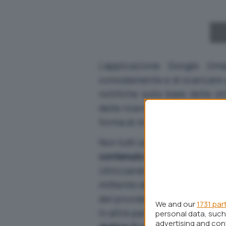
L’applicazione Google Gma
comodamente e di scaricare gl
notifiche sulla base delle et
delle ricerche sull’intero arc
forma di miniature) la visuali
Non tutti sanno però che
Goog
contenuto dei messaggi inviat
Utilizzando lo stesso smartph
mittente del messaggio utili
del provider Internet ove si è 
We and our
1731 par
In altre parole,
Google Gmail p
personal data, such 
advertising and co