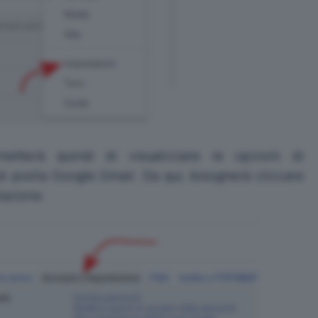
etterà quindi di visualizzare le opzioni di
di posta Google Gmail. Da qui, bisognerà cliccare
tazione
.