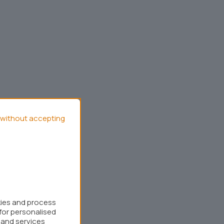
without accepting
kies and process
for personalised
 and services