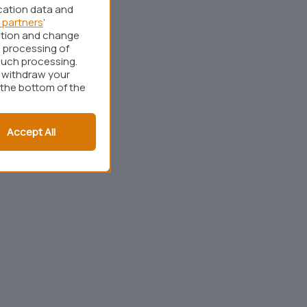
cation data and
 partners
’
ation and change
 processing of
such processing.
r withdraw your
 the bottom of the
Accept All