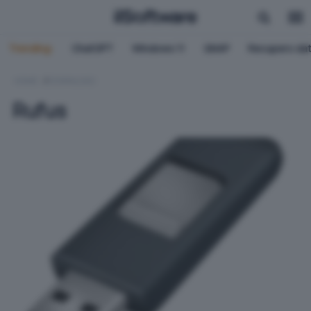
Trending:
ChatGPT
Windows 11
QNAP
Recupero dat
HOME
DOWNLOAD
Rufus