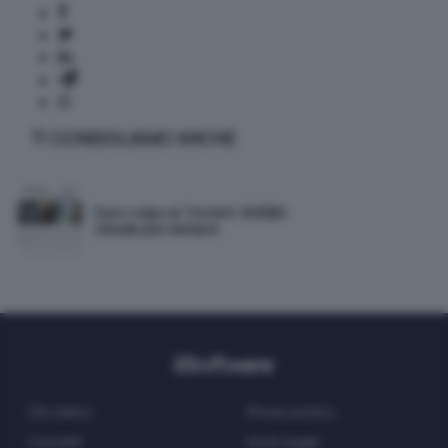
TI CONSIGLIAMO ANCHE
Duro colpo ai Torrent: RARBG
chiude per sempre
Chi siamo
Privacy policy
Contatti
Note legali