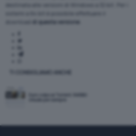
destinata alle versioni di Windows a 32 bit. Per i
sistemi a 64 bit è possibile effettuare il
download
di questa versione
.
TI CONSIGLIAMO ANCHE
Duro colpo ai Torrent: RARBG
chiude per sempre