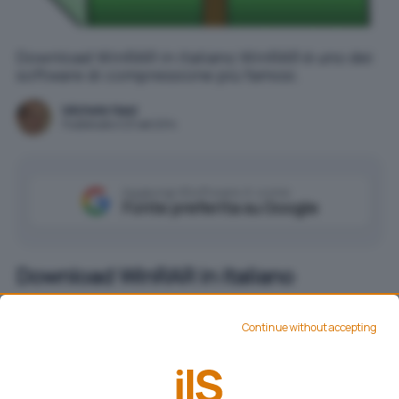
Download WinRAR in italiano WinRAR è uno dei
software di compressione più famosi.
Michele Nasi
Pubblicato il 23 set 2014
Aggiungi IlSoftware.it come
Fonte preferita su Google
Download WinRAR in italiano
WinRAR
è uno dei software di compressione più
Continue without accepting
famosi. Di base l’applicazione permette di
aprire, creare e gestire file compressi in
formato RAR anche se il supporto è esteso ai