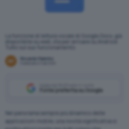
La funzione di lettura vocale di Google Docs, già
disponibile su web, sta per arrivare su Android.
Tutto sul suo funzionamento.
Riccardo Palermo
Pubblicato il 3 set 2025
Aggiungi IlSoftware.it come
Fonte preferita su Google
Nel panorama sempre più dinamico delle
applicazioni mobile, una novità significativa si