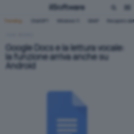
Trending:
ChatGPT
Windows 11
QNAP
Recupero dat
HOME
MOBILE
Google Docs e la lettura vocale:
la funzione arriva anche su
Android