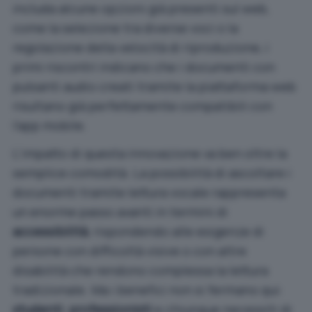
includa alcune opzioni già presenti sul web,
come la selezione tra diverse voci o la
regolazione della velocità di riproduzione, i
primi riscontri indicano che i documenti con
pulsanti audio creati tramite la piattaforma web
risultano già perfettamente compatibili con
l’app mobile.
L’impatto di questa innovazione va ben oltre la
semplice comodità. La possibilità di ascoltare i
documenti tramite lettura vocale rappresenta
un enorme passo avanti in termini di
accessibilità
, rispondendo alle esigenze di
persone con difficoltà visive o con altre
disabilità che rendono complessa la lettura
tradizionale. Ma i benefici non si fermano qui:
studenti
,
professionisti
e chiunque necessiti di