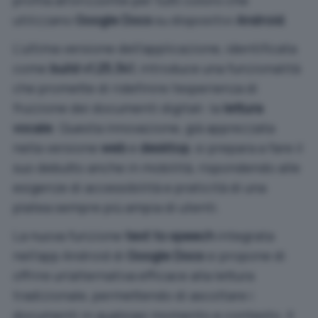
profila all’orizzonte per tutti coloro che
utilizzano
Google Docs
su dispositivi
Android
.
L’ultima versione dell’applicazione, identificata
come
build v1.25.341
, introduce una funzionalità
che promette di ridefinire l’esperienza di
fruizione dei documenti digitali: la
lettura
vocale
. Questa innovazione, già apprezzata
nella
versione
web
e
desktop
, si prepara a fare il
suo debutto anche in mobilità, rispondendo alle
esigenze di accessibilità e praticità di una
platea sempre più ampia di utenti.
La nuova funzione
text to speech
integrata
nell’app Android di
Google Docs
si propone di
offrire un’alternativa efficace alla lettura
tradizionale, permettendo di ascoltare i
documenti in qualsiasi momento e contesto. Il