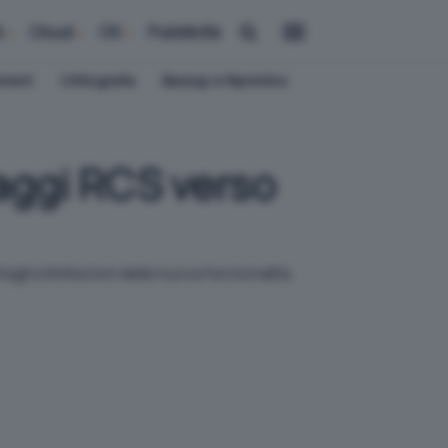
i
Cloud
OS
Pubblicità
ement
Crittografia
Backup e Ripristino
aggi RCS verso
li e limitazioni della nuova funzionalità.