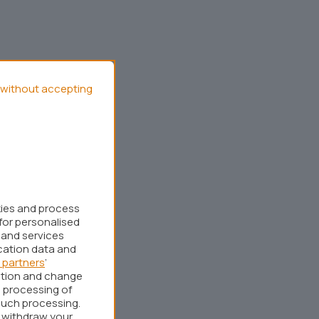
without accepting
kies and process
for personalised
 and services
cation data and
 partners
’
ation and change
 processing of
such processing.
r withdraw your