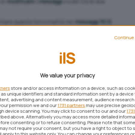
 di
modificare i messaggi
inviati tra le due
ntare questa funzionalità nei
messaggi RCS
,
sal Profile 3.0
. Questo rappresenta un
Continue 
migliorare l’interoperabilità tra i due sistemi
ata.
CS
(Rich Communication Services) ha già
 come la
condivisione di file multimediali
in alta
We value your privacy
indicatori di digitazione
. Ora, con questa nuova
ndroid possono correggere i messaggi inviati
tners
store and/or access information on a device, such as coo
asta tenere premuto il messaggio, selezionare
as unique identifiers and standard information sent by a device 
ntent, advertising and content measurement, audience research
re il testo. Tuttavia, gli utenti Apple visualizzano
your permission we and our
1731 partners
may use precise geolo
messaggi preceduti da un asterisco,
ugh device scanning. You may click to consent to our and our
1731
ibed above. Alternatively you may access more detailed inform
ulteriori aggiornamenti da parte di
Apple
per un
fore consenting or to refuse consenting. Please note that some
gi RCS su iPhone.
may not require your consent, but you have a right to object to 
ll apply to this website only. You can change your preferences o