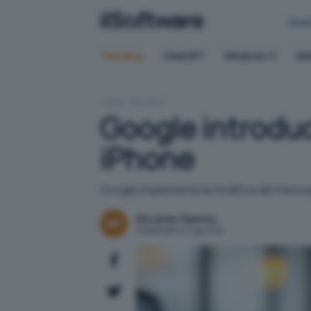
Bus
Trending:
ChatGPT
Windows 11
QN
HOME
MOBILE
Google introduc
iPhone
Google implementa la modifica dei messaggi
Riccardo Palermo
Pubblicato il 2 lug 2025