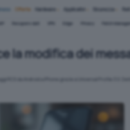
iness
Offerte
Hardware
Applicativi
Sicurezza
Ret
AP
Recupero dati
VPN
Edge
Privacy
Patch Manag
e la modifica dei mess
 RCS da Android a iPhone grazie a Universal Profile 3.0. Dettag