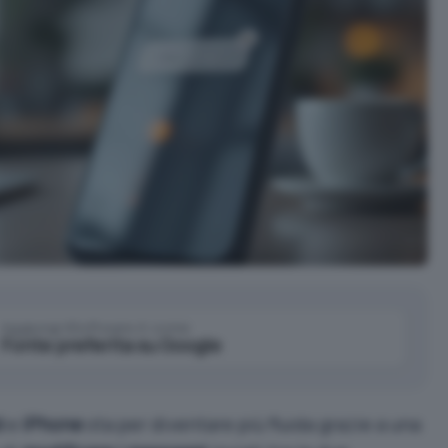
Aggiungi IlSoftware.it come
Fonte preferita su Google
d
e
iPhone
sta per diventare più fluida grazie a una