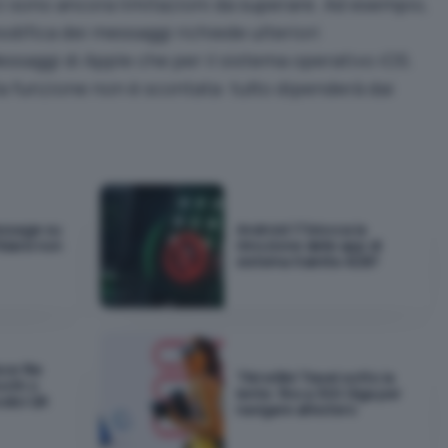
, ci sono ancora limitazioni da superare. Ad esempio,
odifica dei messaggi richiede ulteriori
essaggi di Apple che per il sistema operativo iOS.
della funzione non è scontata: tutto dipenderà dai
essage su
Android 17 blocca la
idarsi non
rimozione delle app di
sistema tramite ADB?
ce file
TIM eSIM Travel sotto la
ooth o
lente: fino a 300 Giga per
odici QR
navigare all'estero