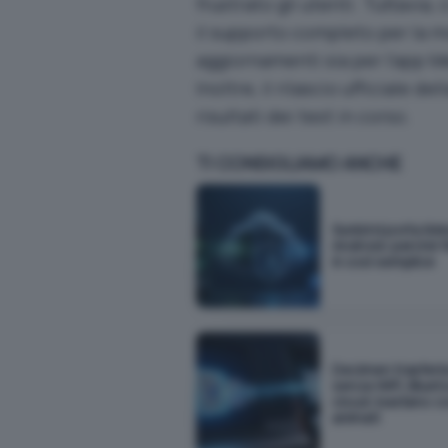
frustrato gli utenti. Tuttavia
il supporto completo per la m
aggiornamenti sia per l’app M
Inoltre, il rilascio ufficiale 
risultati dei test in corso.
TI CONSIGLIAMO ANCHE
Sunbird porta iM
Android: perché f
è così semplice
Decimen trasferis
senza WiFi, Bluet
cloud: bastano c
animati