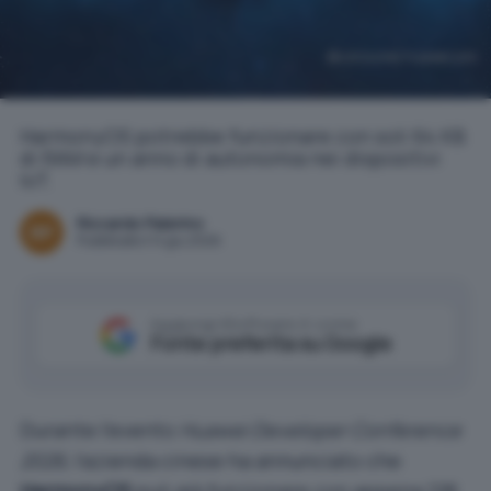
consumer.huawei.com
HarmonyOS potrebbe funzionare con soli 64 KB
di RAM e un anno di autonomia nei dispositivi
IoT.
Riccardo Palermo
Pubblicato il 14 giu 2026
Aggiungi IlSoftware.it come
Fonte preferita su Google
Durante l’evento
Huawei Developer Conference
2026
, l’azienda cinese ha annunciato che