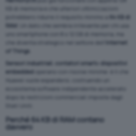
HarmonyOS
può già funzionare con appena 128
KB di memoria e che ulteriori ottimizzazioni
potrebbero ridurre il requisito minimo a
64 KB di
RAM
. Un dato che sembra irrilevante per chi usa
uno smartphone con 8 o 12 GB di memoria, ma
che diventa strategico nel settore dell’
Internet
of Things
.
Sensori industriali
,
contatori smart
e
dispositivi
embedded
operano con risorse minime: è lì che
Huawei vuole espandersi, costruendo un
ecosistema software indipendente accelerato
dopo le restrizioni commerciali imposte dagli
Stati Uniti.
Perché 64 KB di RAM contano
davvero