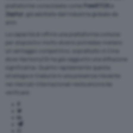
piattaforme consolidate come
FreeRTOS
e
Zephyr
, già adottate dall’industria globale da
anni.
La capacità di offrire una piattaforma comune
per dispositivi molto diversi potrebbe rivelarsi
un vantaggio competitivo, soprattutto in Cina
dove HarmonyOS ha già raggiunto una diffusione
significativa. Quanto rapidamente questa
strategia si tradurrà in una presenza rilevante
nei mercati internazionali resta ancora da
verificare.