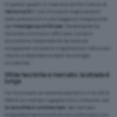
In questo quadro si inserisce anche il lancio di
HarmonyOS 7
, che introduce miglioramenti
nelle prestazioni e una maggiore integrazione
dell’
Intelligenza Artificiale
. Parallelamente
l’azienda continua a rafforzare il proprio
ecosistema indipendente da Android,
sviluppando strumenti e applicazioni native per
ridurre la dipendenza dalle tecnologie
occidentali.
Sfide tecniche e mercato: la strada è
lunga
Far funzionare un sistema operativo in 64 KB di
RAM è un risultato ingegneristico notevole, ma
la vera sfida è commerciale
. Nel mercato
embedded HarmonyOS dovrà confrontarsi con