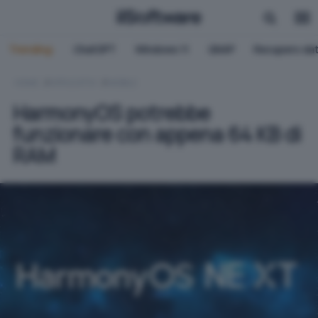
Trending:
ChatGPT
Windows 11
QNAP
Recupero dat
HOME
APPLICATIVI
MOBILE
HarmonyOS potrebbe
funzionare con appena 64 KB di
RAM