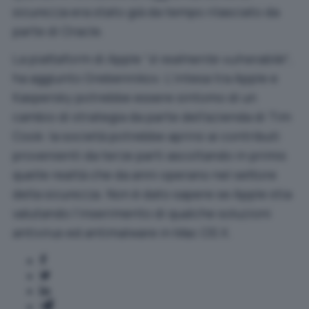
sicurezza era stato già da tempo rilasciato da
parte di Oracle.
La piattaform di Apple “
è realmente vulnerabile
“,
ha aggiunto Grebennikov. L’intesa tra Apple e
Kaspersky potrebbe essere sintomo di un
cambio di strategia da parte dell’azienda di Tim
Cook: la società potrebbe aprirsi ai contributi
provenienti da terze parti ascoltando in primis
quelle realtà che da anni operano nel settore
della sicurezza. Non è dato sapere se Apple stia
valutando l’inserimento di qualche soluzioni
antivirus ed antimalware in Mac OS X.