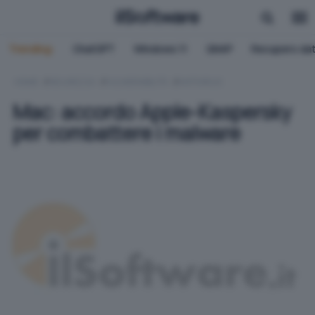
Trending:
ChatGPT
Windows 11
QNAP
Recupero dat
HOME
SICUREZZA
VULNERABILITÀ
ANTIVIRUS
Mac: accordo Apple-Kaspersky
per combattere i malware