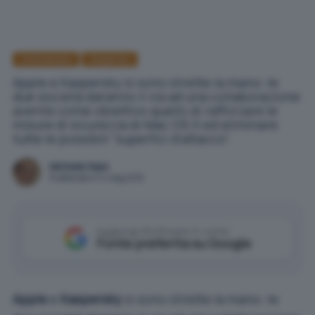
Antimalware
Kaspersky
Apple e Kaspersky si sono strette la mano: le
due società daranno il via ad una collaborazione
avente come obiettivo quello di rafforzare le
misure di sicurezza di Mac OS X ed eliminare
tutte le possibili "superfici d'attacco".
Michele Nasi
Pubblicato il 14 mag 2012
Aggiungi IlSoftware.it come
Fonte preferita su Google
Apple
e
Kaspersky
si sono strette la mano: le