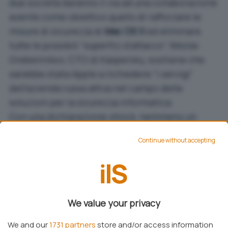
due società daranno il via ad una collaborazione
avente come obiettivo quello di rafforzare le
misure di sicurezza di
Mac OS X
ed eliminare
tutte le possibili “superfici d’attacco”. Nikolai
Grebennikov, CTO di Kaspersky, sostiene che
sarebbe stata Apple a richiedere “i servigi”
dell’azienda russa attiva nel campo delle
soluzioni per la sicurezza informatica.
Con una dichiarazione-shock, nemmeno un
mese fa, Eugene Kaspersky aveva dichiarato
Continue without accepting
come Mac OS X fosse indietro di dieci anni
rispetto a Windows in termini di sicurezza (ved.
questa notizia
). Il numero uno di Kaspersky
aveva spiegato che Apple si troverebbe adesso
ad affrontare quegli stessi problemi che
We value your privacy
Microsoft ha già esaminato e preso in carico
We and our
1731 partners
store and/or access information