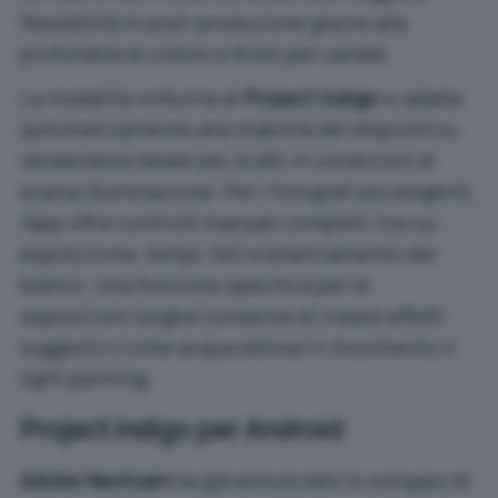
flessibilità in post-produzione grazie alla
profondità di colore a 16 bit per canale.
La modalità notturna di
Project Indigo
si adatta
automaticamente alla stabilità del dispositivo,
rendendola ideale per scatti in condizioni di
scarsa illuminazione. Per i fotografi più esigenti,
l’app offre controlli manuali completi, tra cui
esposizione, tempi, ISO e bilanciamento del
bianco. Una funzione specifica per le
esposizioni lunghe consente di creare effetti
suggestivi come acqua setosa in movimento o
light painting.
Project Indigo per Android
Adobe Nextcam
ha già annunciato lo sviluppo di