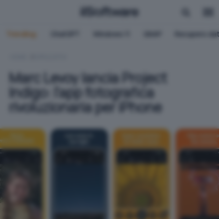
Trending:
ChatGPT
Windows 11
QNAP
Recupero dat
HOME
APPLICATIVI
Marc Levoy lancia Project
Indigo: l'app fotografica
rivoluzionaria per iPhone