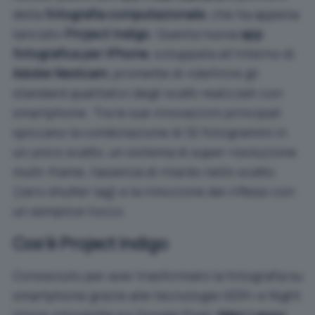
della
fotografia computazionale
, che ha appena
lanciato
Project Indigo
. Questa nuova
app
fotografica per iPhone
, sviluppata all’interno di
Adobe Nextcam
, promette di ridefinire gli
standard qualitativi degli scatti realizzati con
smartphone. Tra le sue innovazioni principali
spiccano la combinazione di 32 fotogrammi in
un unico scatto, un sistema di super-risoluzione
multi-frame, l’assenza di ritardo nello scatto
(zero shutter lag) e la rimozione dei riflessi con
un semplice tocco.
Cos’è Project Indigo
Conosciuto per aver trasformato la fotografia su
smartphone grazie alle tecnologie HDR+ e Night
Vision introdotte sui Google Pixel,
Marc Levoy