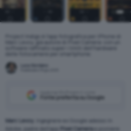
Project Indigo è l'app fotografica per iPhone di
Marc Levoy, già autore di Pixel Camera: con un
software raffinato super i limiti dell'hardware
delle fotocamere per smartphone.
Luca Giordano
Pubblicato il 16 giu 2025
Aggiungi IlSoftware.it come
Fonte preferita su Google
Marc Levoy
, ingegnere ex Google adesso in
Adobe, padre dell’app
Pixel Camera
e pioniere