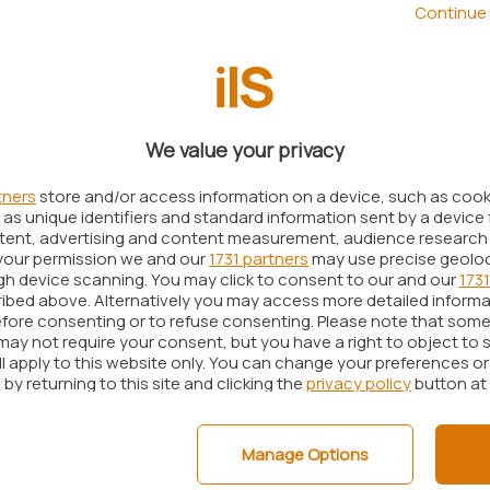
Continue 
Commissione Europea
ha
ufficialmente aperto
G
sugli aerei. In realtà già allora non era
compagnie aeree già si erano dotate delle
We value your privacy
 di rete che consentono di collegare i terminali
satellitare, con le celle della telefonia mobile
tners
store and/or access information on a device, such as coo
e
pico-cell
gli utenti possono, dalla cabina
as unique identifiers and standard information sent by a device 
ntent, advertising and content measurement, audience research
viare e ricevere SMS, effettuare e ricevere
your permission we and our
1731 partners
may use precise geolo
ugh device scanning. You may click to consent to our and our
1731
ibed above. Alternatively you may access more detailed inform
ndo si tratta di possibilità offerte dalla connettività
fore consenting or to refuse consenting. Please note that some
may not require your consent, but you have a right to object to 
à
“, diceva
Thierry Breton
, Commissario per il
ll apply to this website only. You can change your preferences o
by returning to this site and clicking the
privacy policy
button at
on esistono prove a sostegno del fatto che un
ordo del velivolo, abbia mai potuto
interferire con i
Manage Options
deral Aviation Administration
(FAA) ha condotto