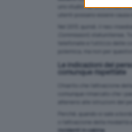
uno studio nel 2012
evidenziand
utenti possano essere causa d
Nel 2013, quindi, il neo-insed
Commission
) statunitense, 
telefonate e l’utilizzo delle 
polemica, ma non per questio
Le indicazioni del per
comunque rispettate
Chiarito che l’attivazione del
comunque rimarcato che i pa
attenersi alle istruzioni del p
Perché, quando si sale a bord
o l’attivazione della modalit
incidenti in cabina
.