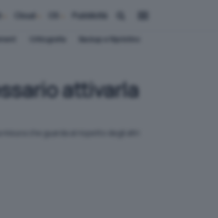
i
Cloud
OS
Pubblicità
ement
Crittografia
Backup e Ripristino
sario attivarla
 misura che guarda al rispetto degli altri