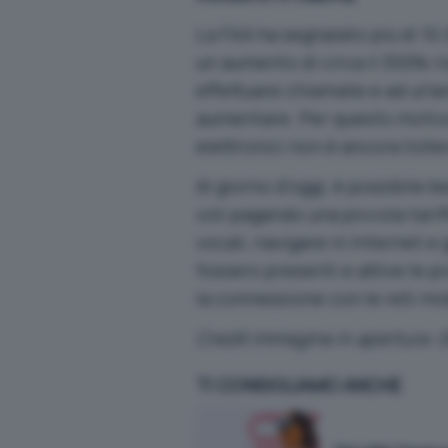
La FAA ha segnalato più di 10
un aumento di circa il 300% ri
effettuare chiamate e ad urlar
aumentare. Per questo motivo, 
elettronici non è ancora tolle
Al giorno d’oggi, è possibile b
voli pagando una piccola tari
vocali, navigare in Internet e
fossero presenti e attive le p
la connessione con le reti mo
Credit immagine in apertura: 
TI CONSIGLIAMO ANCHE