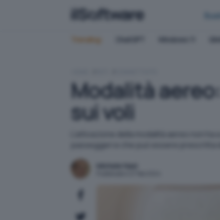
Bus
Trending:
ChatGPT
Windows 11
QN
HOME
RETI
CONNETTIVITÀ
Modalità aereo:
sui voli
L'attivazione della modalità aereo non ha a
passeggeri e che può essere prescritta 
Michele Nasi
Pubblicato il 27 feb 2024