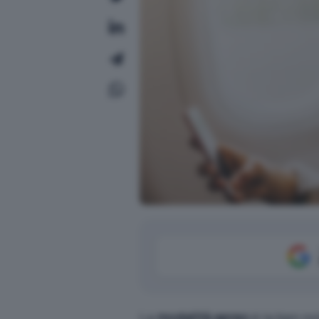
La
modalità aereo
è la ben no