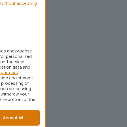
without accepting
kies and process
for personalised
 and services
cation data and
 partners
’
ation and change
 processing of
such processing.
r withdraw your
 the bottom of the
Accept All