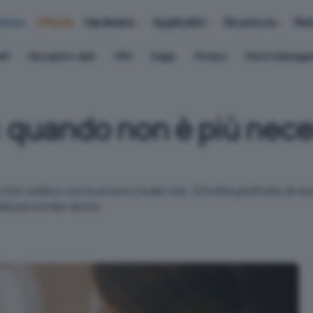
iness
Offerte
Hardware
Applicativi
Sicurezza
Ret
AP
Recupero dati
VPN
Edge
Privacy
Patch Manag
 quando non è più neces
 che vedere con la sicurezza del volo. Si tratta piuttosto di una
dal personale aereo.