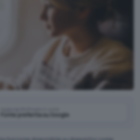
Aggiungi IlSoftware.it come
Fonte preferita su Google
ta funzione disponibile su dispositivi come