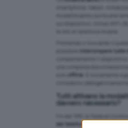
smartphone, tablet, notebook e 
modalità aereo porta alla temp
sul dispositivo, inclusi WiFi
le reti di telefonia mobile.
Premendo o toccando il pulsan
possibile
interrompere tutte 
completamente il dispositivo.
una completa disconnessione 
solo
offline
. È ovviamente sup
richiedono obbligatoriamente
Tutti attivano la modali
davvero necessario?
Fin dal 1991, la
Federal Commu
dei telefoni cellulari
sugli aer