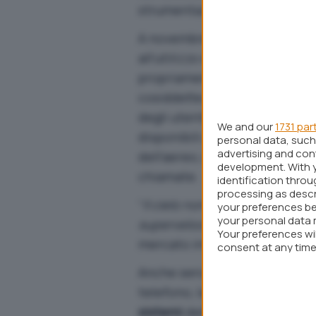
strumentazione di bordo.
A novembre 2022, tuttavia, la
all’utilizzo della tecnologia 5
propriamente una novità: le 
cosiddette
pico-cell
, apparati
degli utenti, tramite una rete 
We and our
1731 par
disponibili a terra. Grazie all
personal data, such 
advertising and co
dell’aereo, scambiare dati, in
development. With 
chiamate.
identification thro
processing as descr
“
Il cielo non è più un limite qua
your preferences be
your personal data 
superveloce e ad alta capacit
Your preferences wi
mercato interno.
consent at any time 
webpage.
Anche senza una pico-cella, n
telefono, lasciato acceso a b
sistemi
dell’aeromobile. La
Fe