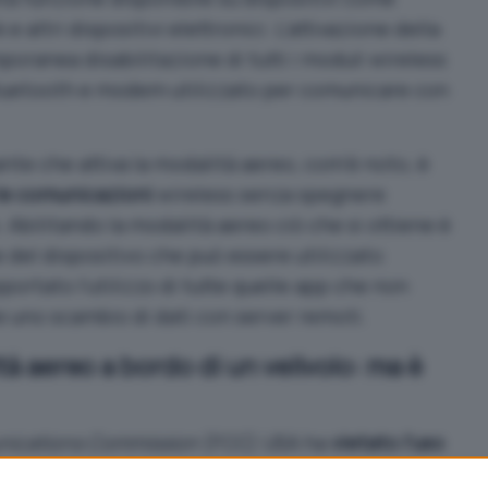
altri dispositivi elettronici. L’attivazione della
oranea disabilitazione di tutti i moduli wireless
, Bluetooth e modem utilizzato per comunicare con
te che attiva la modalità aereo, com’è noto, è
le comunicazioni
wireless senza spegnere
 Abilitando la modalità aereo ciò che si ottiene è
del dispositivo che può essere utilizzato
portato l’utilizzo di tutte quelle app che non
 uno scambio di dati con server remoti.
tà aereo a bordo di un velivolo: ma è
nications Commission
(FCC) USA ha
vietato l’uso
oplani, parlando di possibili interferenze con la