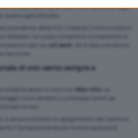
o di fatto l’assenza di casi in cui i terminali degli
i qualsivoglia disturbo.
iato presidente della FCC (
Federal Communications
Tom Wheeler, ha voluto consentire formalmente le
connessioni dati sui
voli aerei
. Ne è nata una feroce
ni tecniche.
sonale di volo vanno sempre e
la modalità aereo in volo è un
falso mito
, va
sseggeri sono sempre e comunque tenuti ad
ersonale di volo.
o, è ancora richiesto lo spegnimento dei telefono
à aereo? Semplicemente per evitare spiacevoli