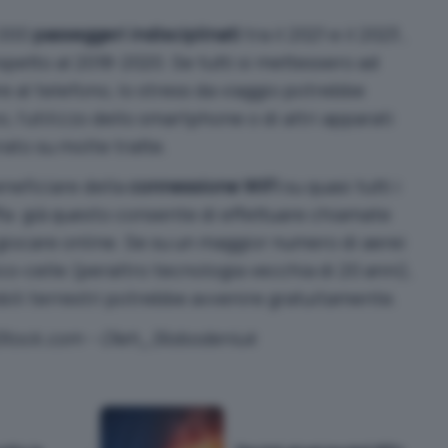
.000
passeggeri indisciplinati
tra il 2021 e il 2023 ,
spetto al 2018-2020. Se tutti si mettessero ad
e al telefono, lo stress da viaggio potrebbe
l’utilizzo dello smartphone o di altri apparati
rato su molte tratte.
eneficiare della
connessione WiFi
su quasi tutti i
ffa: già questo consente di effettuare chiamate
 giocare online. Se su un maggior numero di aerei
ico-celle (peraltro tecnologia vecchia di 20 anni),
bili terrestri potrebbe avvenire gratuitamente.
iStock.com –
Oleh_Slobodeniuk