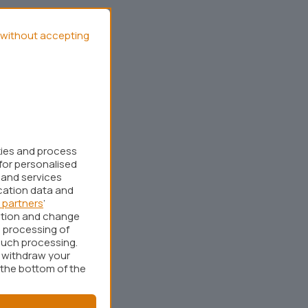
without accepting
kies and process
for personalised
 and services
cation data and
 partners
’
ation and change
 processing of
such processing.
r withdraw your
 the bottom of the