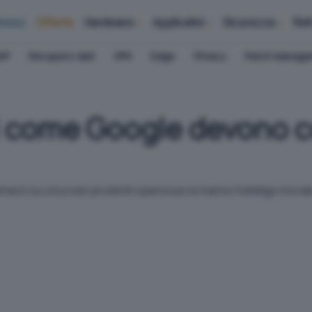
iness
Offerte
Hardware
Applicativi
Sicurezza
Ret
AP
Recupero dati
VPN
Edge
Privacy
Patch Manag
i come Google devono c
iness su Linux ed i prodotti opensource hanno l'obbligo morale d