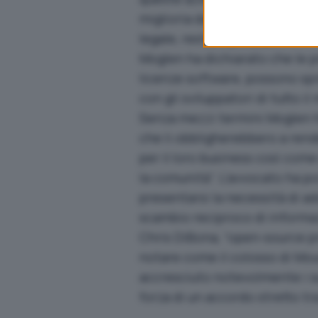
miglioria da loro apportata al
legale, restare privata.
Moglen ha dichiarato che le p
licenze software, possono sp
con gli sviluppatori di tutto i
Senza mezzi termini Moglen ha
che li obbligherebbero a ren
per il loro business così com
la comunità”. L’avvocato ha p
presentarsi la necessità di ad
scambio reciproco di informazi
Chris DiBona, “open-source 
notare come il colosso di Mou
accresciuto notevolmente i su
forza di un accordo stretto t