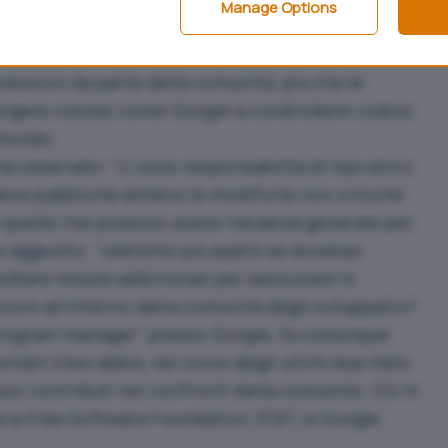
Manage Options
 codice Linux originario può, da un punto di vista
ressioni da parte della comunità, più che le
ingere colossi come Google a condividere codice
l mondo.
 osservato: “ci sono responsabilità di tipo etico
dere pubbliche almeno le modifiche non critiche
e quelle che possono avere rilevanza generale per
oi aggiunto: “vedremo più avanti se dovesse
ottare misure addizionali per assicurare lo
oni all’interno della comunità degli sviluppatori”.
program manager” presso Google, fa comunque
ntain View abbia, nel corso degli ultimi due mesi,
oi contributi nei confronti della comunità. Ciò in
ra la Free Software Foundation (FSF) e Google.