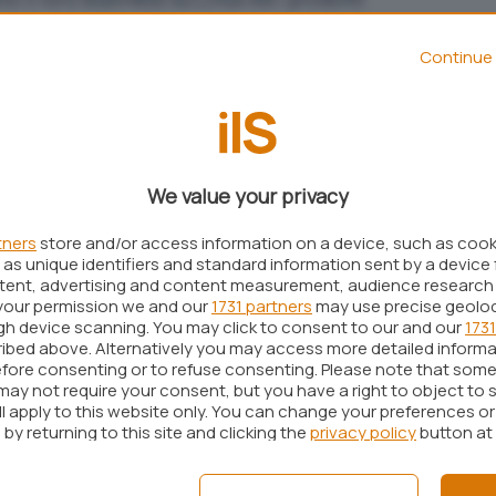
rale di contribuire alla crescita della comunità.
Continue 
anza, ha dichiarato Eben Moglen, avvocato della
rofessore presso la Columbia University.
delle discussioni relative a brevetti software,
tware opensource. Egli sta poi al momento
lla terza versione della licenza GPL (GNU General
We value your privacy
tners
store and/or access information on a device, such as coo
licenza GPL possono essere liberamente copiati e
as unique identifiers and standard information sent by a device 
istribuisce il codice è tenuto a rilasciarne
ntent, advertising and content measurement, audience research
modifiche applicate. Questo, rammenta Moglen,
your permission we and our
1731 partners
may use precise geolo
ugh device scanning. You may click to consent to our and our
1731
d Hat e Novell debbono condividere l’intero loro
ibed above. Alternatively you may access more detailed inform
nità degli sviluppatori.
fore consenting or to refuse consenting. Please note that some
may not require your consent, but you have a right to object to 
erò, e fa esplicitamente i nomi di Google e Yahoo,
ll apply to this website only. You can change your preferences o
 “utenti Linux” di tutto il mondo. Sebbene i loro
by returning to this site and clicking the
privacy policy
button at
ilizzati quotidianamente da milioni di persone,
provider” e non distribuiscono software. Ogni