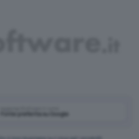
Aggiungi IlSoftware.it come
Fonte preferita su Google
 il loro business su Linux ed i prodotti