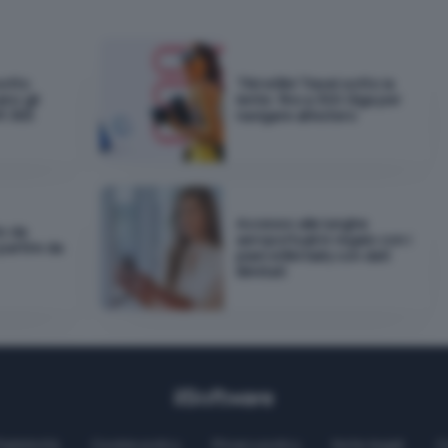
sotto
TIM eSIM Travel sotto la
ano gli
lente: fino a 300 Giga per
t 365
navigare all'estero
Accesso alle lunghe
io da
aeroportuali in regalo con i
 partire da
piani eSIM Saily con dati
illimitati
Pubblicità
Cookie policy
Privacy policy
Note legali
C