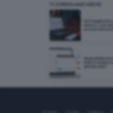
TI CONSIGLIAMO ANCHE
Wi-Fi degli hotel 
attacco: così rub
account Microsof
Gmail elimina l'inv
indirizzi esterni a
gennaio 2027
Chi siamo
Contatti
Collabora