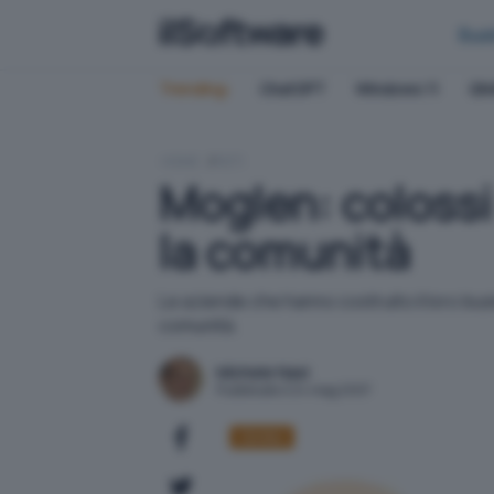
Bus
Trending:
ChatGPT
Windows 11
QN
HOME
RETI
Moglen: coloss
la comunità
Le aziende che hanno costruito il loro bus
comunità.
Michele Nasi
Pubblicato il 24 mag 2007
Diritto