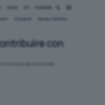
i
Cloud
OS
Pubblicità
ement
Crittografia
Backup e Ripristino
ontribuire con
i contribuire alla crescita della