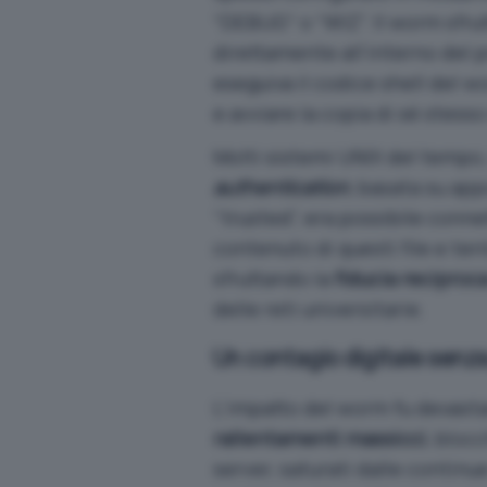
“DEBUG” o “WIZ”. Il worm sfru
direttamente all’interno del 
eseguiva il codice shell del 
e avviare la copia di sé stess
Molti sistemi UNIX del tempo, 
authentication
, basata su app
“trusted”, era possibile conne
contenuto di questi file e te
sfruttando la
fiducia reciproc
delle reti universitarie.
Un contagio digitale senz
L’impatto del worm fu devasta
rallentamenti massicci
, blocc
server, saturati dalle continu