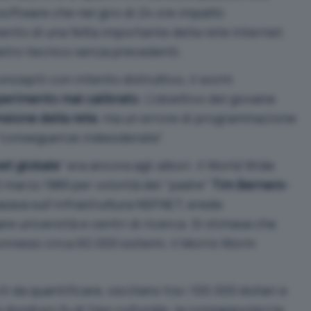
oftware che nel giro di 24 ore impattò
nto di una fetta importante della rete Internet.
astro tecnico senza precedenti.
cepiti con intento distruttivo, il worm
perimento mal calibrato
. L’obiettivo del giovane
sione della rete
, ma un errore di programmazione
 “conseguenze indesiderate”.
et globale
” era ancora agli albori. Il
World Wide
12 marzo 1989 per volontà del “padre”
Tim Berners-
basava sull’infrastruttura NSFNET, erede
re università e centri di ricerca. Si stimava che
nessi circa 60.000 sistemi; il Morris Worm
i da quantificare, oscillano tra i 100.000 dollari e
iù duraturo fu di tipo culturale: la consapevolezza