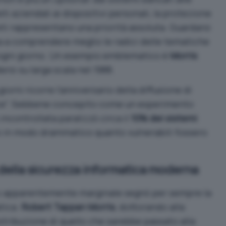
reti aziendali ai dispositivi personali, la protezione
 reti rappresentano una priorità assoluta. Guardarsi
uta a comprendere meglio le radici delle tematiche
o ogni giorno. Un esempio emblematico è
Morris
ersi su larga scala nel 1988.
orni ricorre l’anniversario della diffusione di
ice”. Sebbene concepito come un esperimento
incontrollata paralizzò circa il
10% dei sistemi
o in modo drammatico quanto vulnerabili fossero
 della sicurezza informatica moderna
o apparentemente marginale segnò per sempre la
tica.
Robert Tappan Morris
, dottorando alla
distribuzione di quello che sarebbe passato alla