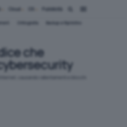
i
Cloud
OS
Pubblicità
ement
Crittografia
Backup e Ripristino
odice che
 cybersecurity
Internet, causando rallentamenti e blocchi