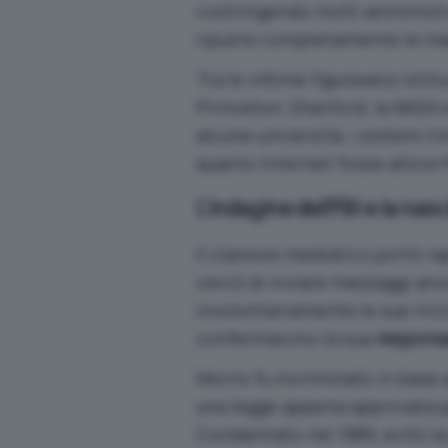
costringendo molti amministra
ripulire completamente le m
Tra le vittime figuravano isti
Princeton, Stanford, la NASA 
alcune università, i sistemi r
quanto Internet fosse allora 
L’indagine dell’FBI e la nas
Il clamore mediatico portò ra
cercò di inviare messaggi ano
involontariamente le sue inizia
confermarono la sua
responsa
Morris fu incriminato in base 
una legge appena approvata per
Condannato nel 1989, evitò la 