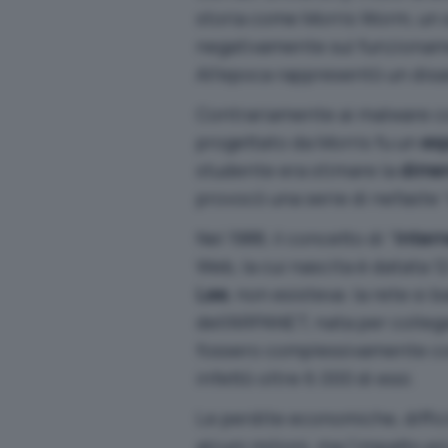
storia come Morris Worm, un s
negativamente sul funzioname
All’epoca rappresentò un dis
Contrariamente ai malware con
progettato da Morris fu un
es
studente era stimare la
dimen
provocò una serie di nefaste
Nel 1988, il concetto di “
Intern
Web
, la cui nascita è datata 
Lee
, non esisteva: la rete si 
dell’ARPANET, nata per collega
fossero complessivamente con
infettò oltre 6.000 di essi.
Le perdite economiche, difficil
alcuni milioni, ma l’impatto p