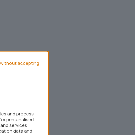
without accepting
kies and process
for personalised
 and services
cation data and