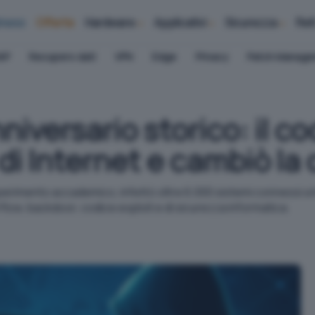
iness
Offerte
Hardware
Applicativi
Sicurezza
Ret
AP
Recupero dati
VPN
Edge
Privacy
Patch Manag
iversario storico: il c
 di Internet e cambiò la
perimento accademico, infettò oltre 6.000 sistemi connessi a 
overflow, backdoor, codice exploit e di sicurezza informatica.