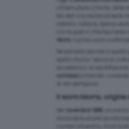
infrastrutture critiche, dalle 
dei dati e la resilienza delle
indietro, tuttavia, spesso ai
con le quali ci interfacciam
Worm
, il primo worm a diffond
Ne parliamo perché in questi gi
quello storico “pezzo di cod
accademico, la sua diffusione 
connessi
a Internet, riveland
le reti dell’epoca.
Il worm Morris, origine
Nel
novembre 1988
, un event
storia della sicurezza informa
Cornell University, iniziò la 