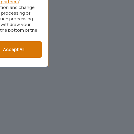
 partners
’
ation and change
 processing of
such processing.
r withdraw your
 the bottom of the
Accept All