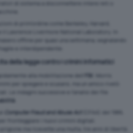
tori di sistema a disconnettere intere reti o
acchine.
tuzioni di prim’ordine come Berkeley, Harvard,
e il Lawrence Livermore National Laboratory. In
imasero offline per quasi una settimana, segnalando
fragile e interdipendente.
cita della legge contro i crimini informatici
pidamente alla mobilitazione dell’
FBI
. Morris
nimi per spiegare e scusarsi, ma un amico rivelò
li. Le indagini successive e l’analisi dei file
bilità
.
al
Computer Fraud and Abuse Act
(CFAA) del 1986,
 fronteggiare i nuovi crimini digitali.
prigione ma ricevette una multa, tre anni di libertà