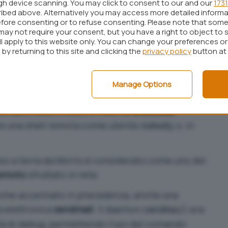
ugh device scanning. You may click to consent to our and our
1731
, decise di rilasciare il codice non dai server della
ibed above. Alternatively you may access more detailed inform
uter esterno alla rete. Tuttavia, la sua
fore consenting or to refuse consenting. Please note that some
may not require your consent, but you have a right to object to 
ondere le tracce.
ll apply to this website only. You can change your preferences o
by returning to this site and clicking the
privacy policy
button at
uttate
in BSD UNIX utilizzava la funzione
per
gets()
Manage Options
ontrollo della lunghezza del buffer. Morris inviava
vrascriveva lo stack e inseriva
shellcode
re una shell remota come utente
o, in
nobody
o a terra da Morris è considerato come uno dei
remoto
sfruttato in rete.
, come accennato in precedenza, anche una
a elettronica
sendmail
. Il daemon
era
sendmail
tà di debug, permettendo l’uso del comando