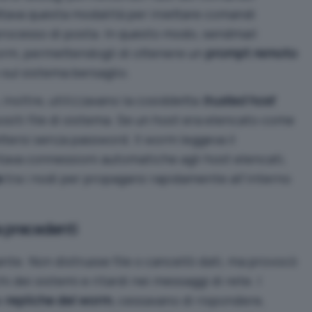
ttava questa modalità per iniettare comandi
processo di posta. In questo modo, sendmail
worm, permettendogli di ottenere un
prompt remoto
o sul sistema bersaglio.
inoltre, utilizzavano la cosiddetta
trusted host
ositi file di sistema. Se un host era elencato come
ttersi senza password. Il worm leggeva il
ntava connessioni automatiche agli host elencati,
a
tra i nodi per propagarsi rapidamente all’interno
a precedenti
nte. Non distrusse file o cancellò dati, ma provocò
hi dei sistemi e ritardi nei messaggi di rete. I
e
repliche del worm
, cessavano di rispondere,