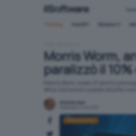
Bus
Trending:
ChatGPT
Windows 11
QN
HOME
SICUREZZA
Morris Worm, ann
paralizzò il 10%
Il Morris Worm, creato 37 anni fa come es
diffusi. Da lì si iniziò a parlare di buffer 
Michele Nasi
Pubblicato il 4 nov 2025
Sfide scientifiche