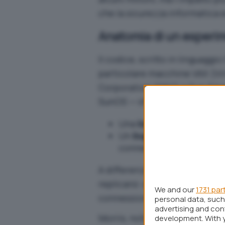
che la sicurezza informatica 
Anatomia di un esperim
Il codice, scritto in linguaggi
particolare macchine VAX (Vi
Corporation (DEC) e Sun-3 ba
SunOS — sfruttando due
vulne
Una
backdoor
nel sistema
Un
bug
nel programma
f
connessi alla rete.
A differenza dei virus tradizio
replicarsi: era in grado di
aut
We and our
1731 par
connessioni attive tra i nodi d
personal data, such 
advertising and co
Morris, noto per il suo spiri
development. With 