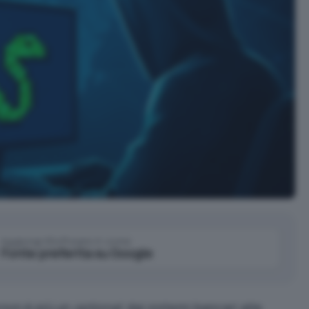
Aggiungi IlSoftware.it come
Fonte preferita su Google
non è più un
optional
: dai sistemi bancari alle