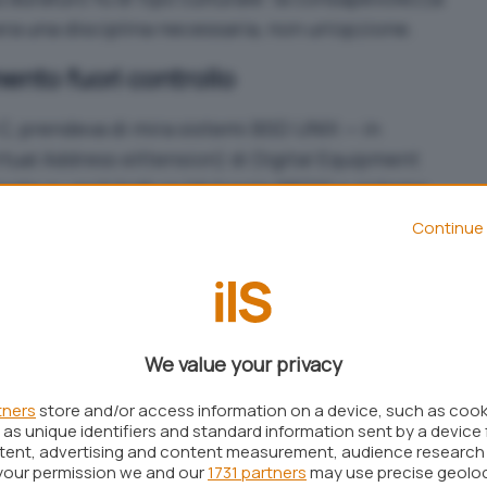
era una disciplina necessaria, non un’opzione.
ento fuori controllo
o C, prendeva di mira sistemi
BSD UNIX
— in
rtual Address eXtension) di Digital Equipment
sate su architettura Motorola 68020 e sistema
rabilità
chiave:
Continue 
 di posta elettronica.
, utilizzato per identificare gli utenti
inger
We value your privacy
nali, il worm non necessitava di un file ospite per
opropagarsi autonomamente
, sfruttando le
tners
store and/or access information on a device, such as coo
ella rete.
as unique identifiers and standard information sent by a device 
ntent, advertising and content measurement, audience research
to da sperimentatore, mostrò comunque cautela: per
your permission we and our
1731 partners
may use precise geolo