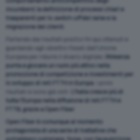
comportamento anticompetitivo degli
incumbent
, la definizione di processi chiari e
trasparenti per lo
switch-off
del rame e la
migrazione dei clienti
.
Partendo dai risultati positivi fin qui ottenuti e
guardando agli obiettivi fissati dall’Unione
Europea per ridurre il divario digitale,
l’Alleanza
punta a giocare un ruolo più attivo nella
promozione di competizione e investimenti per
lo sviluppo di reti FTTH in Europa
. I primi
risultati si sono già visti:
L’Italia cresce più di
tutta l’Europa nella diffusione di reti FTTH e
FTTB, grazie a Open Fiber
.
Open Fiber è comunque al momento
protagonista di una serie di trattative che
potrebbero culminare, forse, con l’acquisizione