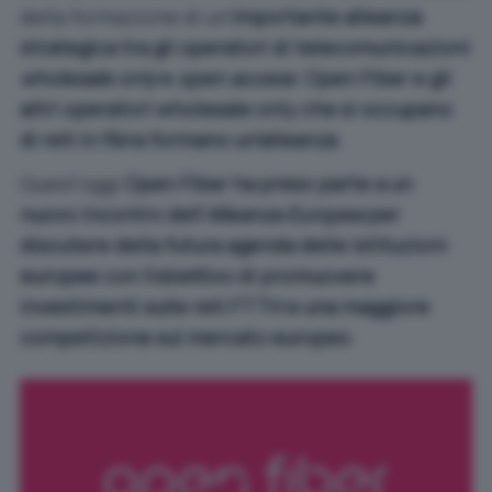
della formazione di un’
importante alleanza
strategica tra gli operatori di telecomunicazioni
wholesale only
e
open access
:
Open Fiber e gli
altri operatori wholesale only che si occupano
di reti in fibra formano un’alleanza
.
Quest’oggi
Open Fiber ha preso parte a un
nuovo incontro dell’
Alleanza Europea
per
discutere della futura agenda delle istituzioni
europee con l’obiettivo di promuovere
investimenti sulle reti FTTH e una maggiore
competizione sul mercato europeo
.