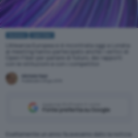
Business
Open Fiber
L'Alleanza Europea si è incontrata oggi a Londra:
al meeting hanno partecipato anche i vertici di
Open Fiber per parlare di futuro, dei rapporti
con le istituzioni e con i competitor.
Michele Nasi
Pubblicato il 28 giu 2019
Aggiungi IlSoftware.it come
Fonte preferita su Google
Esattamente un anno fa avevamo dato la notizia