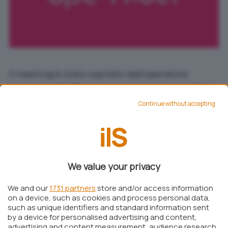
Il meeting è stato ospitato dall’operatore
londinese
CityFibre
e ha visto la partecipazione,
oltre che dell’azienda compartecipata da Enel e
Continue without accepting
Cassa Depositi e Prestiti, anche Deutsche
Glasfaser (Germania), Gagnaveita Reykjavíkur
(Islanda) e Siro (Irlanda).
L’Alleanza ha anche annunciato l’ingresso di un
We value your privacy
nuovo membro: l’operatore francese Covage,
che punta a diventare il principale operatore
We and our
1731 partners
store and/or access information
on a device, such as cookies and process personal data,
infrastrutturale neutrale in Francia.
such as unique identifiers and standard information sent
Il CEO di Covage, Pascal Rialland, ha dichiarato:
by a device for personalised advertising and content,
advertising and content measurement, audience research