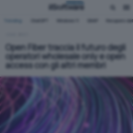
BUSINESS
Trending:
ChatGPT
Windows 11
QNAP
Recupero dat
HOME
RETI
Open Fiber traccia il futuro degli
operatori wholesale only e open
access con gli altri membri