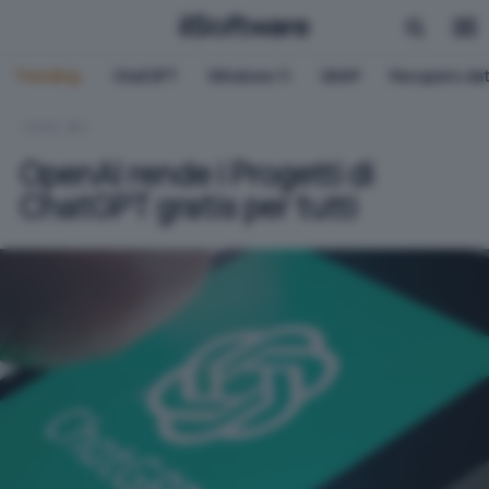
Trending:
ChatGPT
Windows 11
QNAP
Recupero dat
HOME
IA
OpenAI rende i Progetti di
ChatGPT gratis per tutti