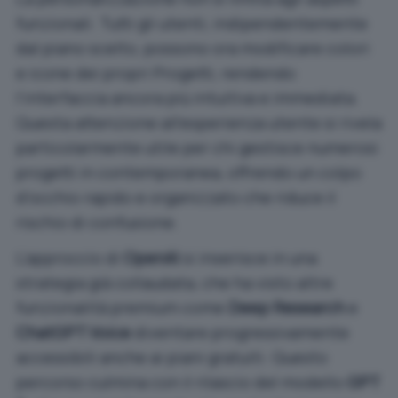
funzionali. Tutti gli utenti, indipendentemente
dal piano scelto, possono ora modificare colori
e icone dei propri Progetti, rendendo
l’interfaccia ancora più intuitiva e immediata.
Questa attenzione all’esperienza utente si rivela
particolarmente utile per chi gestisce numerosi
progetti in contemporanea, offrendo un colpo
d’occhio rapido e organizzato che riduce il
rischio di confusione.
L’approccio di
OpenAI
si inserisce in una
strategia già collaudata, che ha visto altre
funzionalità premium come
Deep Research
e
ChatGPT Voice
diventare progressivamente
accessibili anche ai piani gratuiti. Questo
percorso culmina con il rilascio del modello
GPT