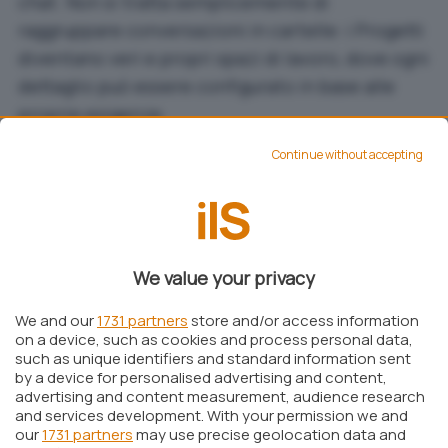
chat. Non si tratta semplicemente di
raggruppare conversazioni in cartelle: i Progetti
diventano veri e propri spazi di lavoro, dove ogni
dettaglio può essere configurato in base alle
proprie esigenze.
I progetti di ChatGPT: molto più di
Continue without accepting
una semplice raccolta di
conversazioni
Con l’introduzione dei Progetti per tutti,
We value your privacy
l’esperienza di utilizzo di ChatGPT cambia
radicalmente. Gli utenti possono ora definire
We and our
1731 partners
store and/or access information
istruzioni specifiche per ogni progetto,
on a device, such as cookies and process personal data,
such as unique identifiers and standard information sent
determinando come l’AI debba rispondere e
by a device for personalised advertising and content,
quali dati o documenti possa utilizzare. Questo
advertising and content measurement, audience research
and services development. With your permission we and
livello di
personalizzazione
apre scenari nuovi
our
1731 partners
may use precise geolocation data and