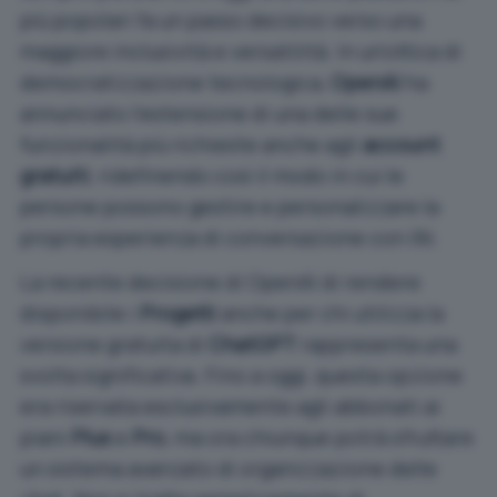
più popolari fa un passo decisivo verso una
maggiore inclusività e versatilità. In un’ottica di
democratizzazione tecnologica,
OpenAI
ha
annunciato l’estensione di una delle sue
funzionalità più richieste anche agli
account
gratuiti
, ridefinendo così il modo in cui le
persone possono gestire e personalizzare la
propria esperienza di conversazione con l’AI.
La recente decisione di OpenAI di rendere
disponibile i
Progetti
anche per chi utilizza la
versione gratuita di
ChatGPT
rappresenta una
svolta significativa. Fino a oggi, questa opzione
era riservata esclusivamente agli abbonati ai
piani
Plus
e
Pro
, ma ora chiunque potrà sfruttare
un sistema avanzato di organizzazione delle