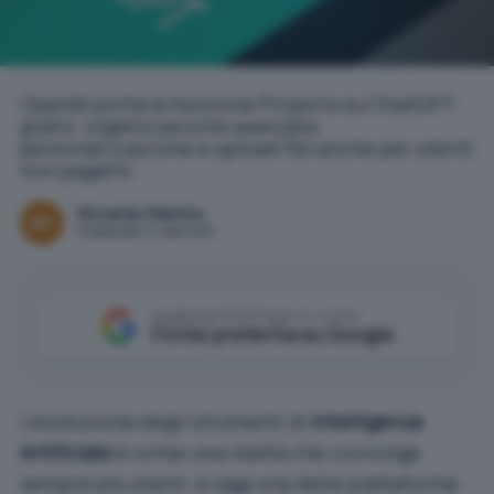
OpenAI porta la funzione Projects su ChatGPT
gratis: organizzazione avanzata,
personalizzazione e upload file anche per utenti
non paganti.
Riccardo Palermo
Pubblicato il 4 set 2025
Aggiungi IlSoftware.it come
Fonte preferita su Google
L’evoluzione degli strumenti di
Intelligenza
Artificiale
è ormai una realtà che coinvolge
sempre più utenti, e oggi una delle piattaforme