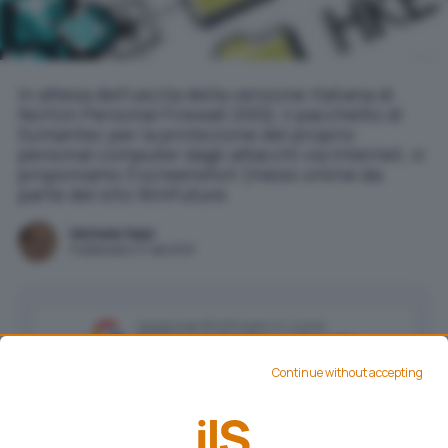
In attesa dell'uscita della versione italiana di
Norton Personal Firewall 2002, il pacchetto di
Symantec per la protezione del proprio
personal computer dagli attacchi via Internet, vi
proponiamo 3 screenshot (messi online da
parte del sito WinFuture.
Michele Nasi
Pubblicato il 17 set 2001
Aggiungi IlSoftware.it come
Fonte preferita su Google
Continue without accepting
In attesa dell’uscita della versione italiana di