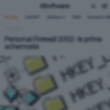
Trending:
ChatGPT
Windows 11
QNAP
Recupero dat
HOME
RETI
Personal Firewall 2002: le prime
schermate