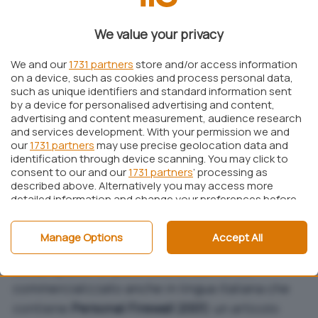
Norton Personal Firewall 2002
, il pacchetto di
Symantec per la protezione del proprio
We value your privacy
personal computer dagli attacchi via Internet, vi
proponiamo 3 screenshot (messi online da
We and our
1731 partners
store and/or access information
on a device, such as cookies and process personal data,
parte del sito
WinFuture.de
):
such as unique identifiers and standard information sent
–
Impostazioni sicurezza
by a device for personalised advertising and content,
advertising and content measurement, audience research
–
Stato del firewall e attacco più frequente
and services development. With your permission we and
–
Impostazioni riservatezza
our
1731 partners
may use precise geolocation data and
identification through device scanning. You may click to
Tenete presente che ogni immagine è circa 100
consent to our and our
1731 partners
’ processing as
KB (potrebbe essere necessario attendere
described above. Alternatively you may access more
detailed information and change your preferences before
qualche istante a seconda della connessione di
consenting or to refuse consenting. Please note that
cui disponete).
some processing of your personal data may not require
Manage Options
Accept All
your consent, but you have a right to object to such
IlSoftware.it ha dedicato a
Norton Internet
processing. Your preferences will apply to this website only.
You can change your preferences or withdraw your
Security 2001
(il pacchetto attualmente
consent at any time by returning to this site and clicking
commercializzato anche in lingua italiana che
the
privacy policy
button at the bottom of the webpage.
contiene
Personal Firewall 2001
) un
articolo