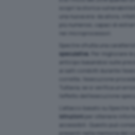
scoprì la storica vulnerabilità
una nuova era: da allora, infat
più numerosi, capaci di estrar
nei microprocessori.
Spectre sfrutta una caratteri
speculativa
. Per migliorare le
anticipo basandosi sulle previ
ai salti condotti durante l’es
corrette, l’esecuzione proced
Tuttavia, se si verifica un err
l’effetto dell’esecuzione specu
L’attacco basato su Spectre fa
istruzioni
per ottenere infor
accessibili. Questo può consen
presenti nella memoria del c