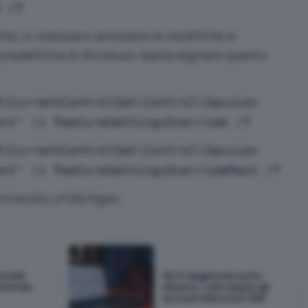
3 /f
te, si volessero annullare le modifiche e
e predefinita di Windows, basta digitare quanto
M\CurrentControlSet\Control\Session
ent" /v FeatureSettingsOverride /f
M\CurrentControlSet\Control\Session
ent" /v FeatureSettingsOverrideMask /f
niversity of Michigan
.
M KVM
Wi-Fi degli hotel sotto
ontrollo
attacco: così rubano gli
account Microsoft 365