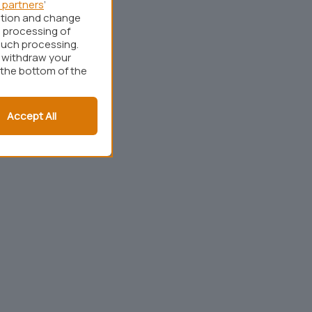
 partners
’
ation and change
 processing of
such processing.
r withdraw your
 the bottom of the
Accept All