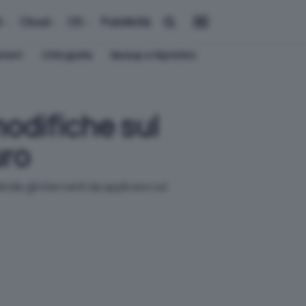
i
Cloud
OS
Pubblicità
ement
Crittografia
Backup e Ripristino
modifiche sul
uro
ide gli interventi da applicare sul