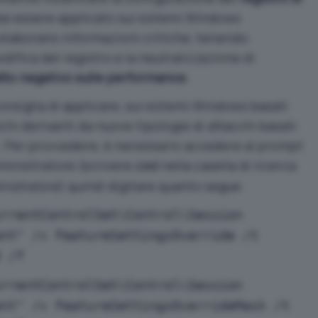
be essere applicato sui sistemi Windows
laborano informazioni critiche, tenendo
fica del registro e la neutralizzazione di
tto negativo sulle performance
.
onsiglia di applicare, sui sistemi Windows basati
ischi derivanti da nuove tipologie di attacchi basati
i. Per provvedere, è necessario accedere al prompt
mministratore (scrivere
nella casella di ricerca
cmd
nistratore
) quindi digitare quanto segue:
urrentControlSet\Control\Session
ent" /v FeatureSettingsOverride /t
0 /f
urrentControlSet\Control\Session
ent" /v FeatureSettingsOverrideMask /t