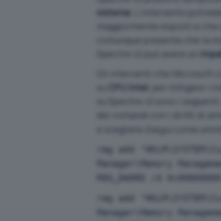
sistema
. L’intervento potreb
maggiormente esposti e che e
comunque presente che la modi
Spectre v2 può avere un
impa
Gli interventi che Microsoft c
su
CPU Intel
, per mitigare i r
su Spectre v2 sono i seguent
dei comandi con i diritti di a
e scegliere
Esegui come ammi
reg add "HKLM\SYSTEM\C
Manager\Memory Managem
REG_DWORD /d 0x0080000
reg add "HKLM\SYSTEM\C
Manager\Memory Managem