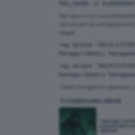
REG_DWORD /d 0x0000000
Nel caso in cui, successivamen
ripristinare la configurazion
segue:
reg delete "HKLM\SYSTE
Manager\Memory Managem
reg delete "HKLM\SYSTE
Manager\Memory Managem
Credit immagine in apertura:
U
TI CONSIGLIAMO ANCHE
Zapscape: una V
può prendere il c
dell'host