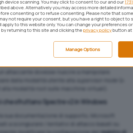
ugh device scanning. You may click to consent to our and our
1731
history
il registro delle decisioni prese dalle unità
ibed above. Alternatively you may access more detailed inform
fore consenting or to refuse consenting. Please note that some
 l’esecuzione del programma.
may not require your consent, but you have a right to object to 
ll apply to this website only. You can change your preferences o
ttenzione in particolare sulle conseguenze di
by returning to this site and clicking the
privacy policy
button at
asati su CPU Intel
. Microsoft, tuttavia, ha
o alla falla
CVE-2022-0001
spiegando che il nuovo
Manage Options
temi
Windows
.
mond sottolineano che la vulnerabilità può essere
un attaccante dovesse riuscire a manipolare
are dalla modalità utente alla
supervisor mode
(o
alla modalità root sulle macchine virtuali).
i che sfruttano Spectre v2 in Windows
lla sua documentazione di supporto, Microsoft
ati a scongiurare i tentativi di attacco basati su
mente modificare la configurazione del
registro di