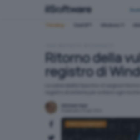
Bus
Trending:
ChatGPT
Windows 11
QN
HOME
SICUREZZA
VULNERABILITÀ
Ritorno della vu
registro di Wind
La vulnerabilità Spectre v2 segna il ritorn
registro di sistema per evitare ogni risch
Michele Nasi
Pubblicato il 15 apr 2024
Patch management