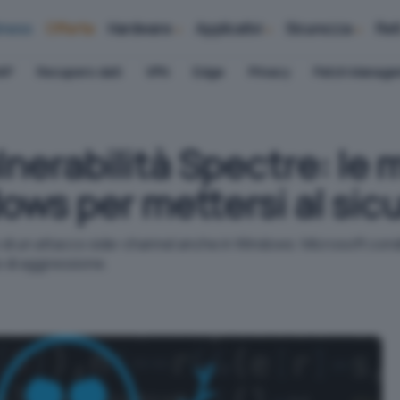
iness
Offerte
Hardware
Applicativi
Sicurezza
Ret
AP
Recupero dati
VPN
Edge
Privacy
Patch Manag
lnerabilità Spectre: le 
ows per mettersi al sic
o di un attacco side-channel anche in Windows: Microsoft condiv
io di aggressione.