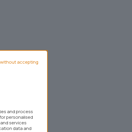
without accepting
kies and process
for personalised
 and services
cation data and