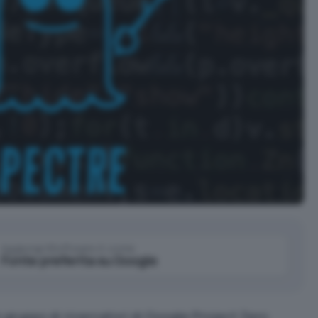
Aggiungi IlSoftware.it come
Fonte preferita su Google
n gruppo di ricercatori di Google Project Zero