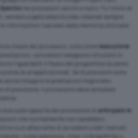
Spectre
nei processori vecchi e nuovi. Fu l’inizio di
ti, vennero a galla
attacchi side-channel
sempre
re informazioni riservate dalla memoria utilizzata
stica chiave dei processori, nota come
esecuzione
 prestazioni, i processori eseguono istruzioni in
sioni riguardanti il flusso del programma (si pensi
ecuzione di un’applicazione). Se le previsioni sono
e senza intoppi e le prestazioni migliorano.
ore di previsione, il processore deve annullare
lativa.
 leva sulla capacità del processore di
anticipare le
mazioni che normalmente non sarebbero
tire a un attaccante di accedere a dati riservati
omputer, come password, chiavi crittografiche o