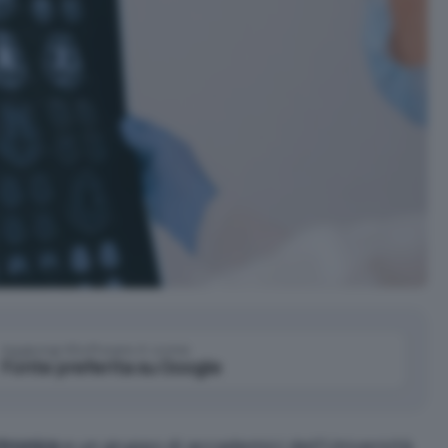
Aggiungi IlSoftware.it come
Fonte preferita su Google
tronics
e un gruppo di accademici dell’Università