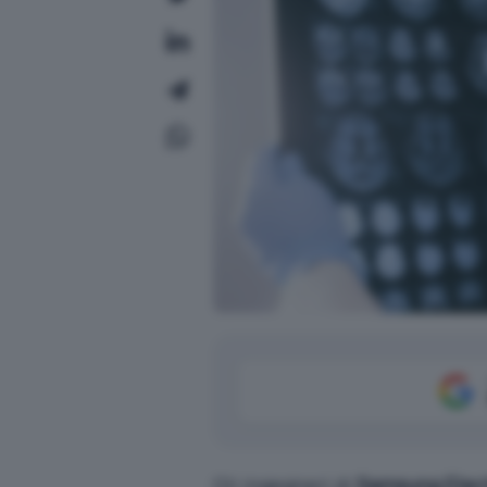
Gli ingegneri di
Samsung Elec