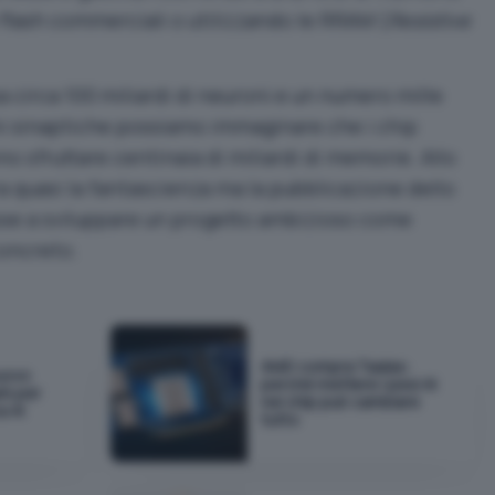
flash commerciali o utilizzando le
RRAM (
Resistive
 circa 100 miliardi di neuroni e un numero mille
ni sinaptiche possiamo immaginare che i chip
o sfruttare centinaia di miliardi di memorie. Allo
ra quasi la fantascienza ma la pubblicazione dello
sse a sviluppare un progetto ambizioso come
concreto.
AMD compra Taalas:
uovo
perché mettere i pesi AI
rk per
nel chip può cambiare
a AI
tutto