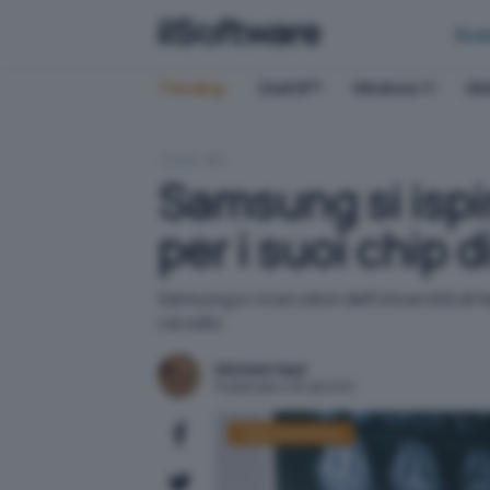
Bus
Trending:
ChatGPT
Windows 11
QN
HOME
IA
Samsung si ispir
per i suoi chip 
Samsung e i ricercatori dell'Università di 
cervello.
Michele Nasi
Pubblicato il 28 set 2021
Sfide scientifiche