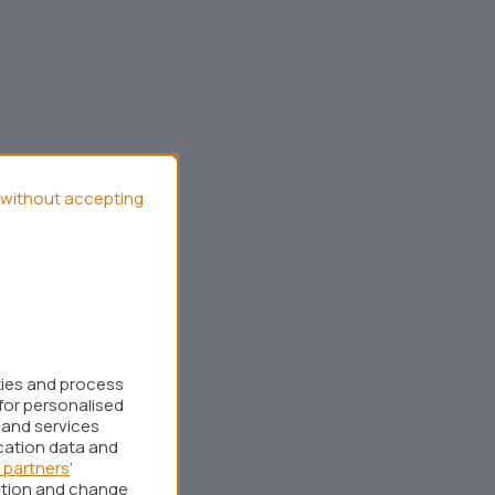
without accepting
kies and process
for personalised
 and services
cation data and
 partners
’
ation and change