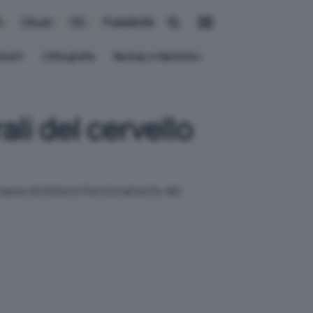
i
Cloud
OS
Pubblicità
ement
Crittografia
Backup e Ripristino
li del cervello
capaci di imitare il funzionamento del