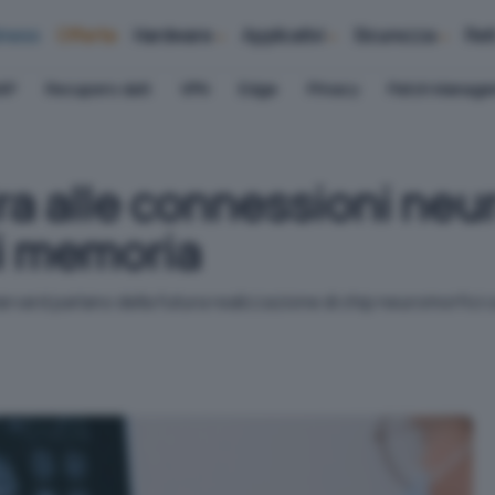
iness
Offerte
Hardware
Applicativi
Sicurezza
Ret
AP
Recupero dati
VPN
Edge
Privacy
Patch Manag
a alle connessioni neura
di memoria
Harvard parlano della futura realizzazione di chip neuromorfici 