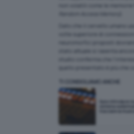
non volatili come le memorie 
Random Access Memory
)
.
Dato che il cervello umano usa
volte superiore di connessio
neuromorfici proposti dovrann
stato attuale si rasenta anco
studio conferma che l’intere
quello presentato è più che 
TI CONSIGLIAMO ANCHE
Suno introduce n
sistema waterma
tracciare la music