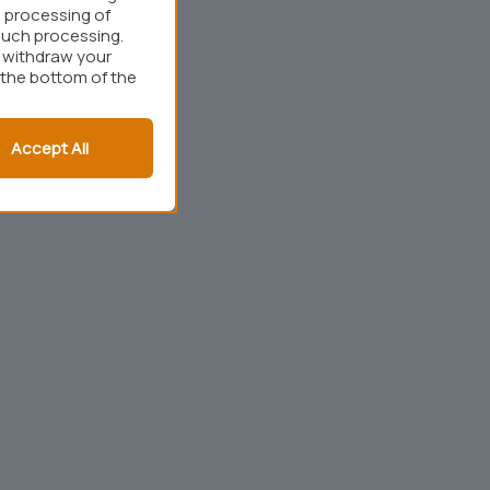
 processing of
such processing.
r withdraw your
 the bottom of the
Accept All