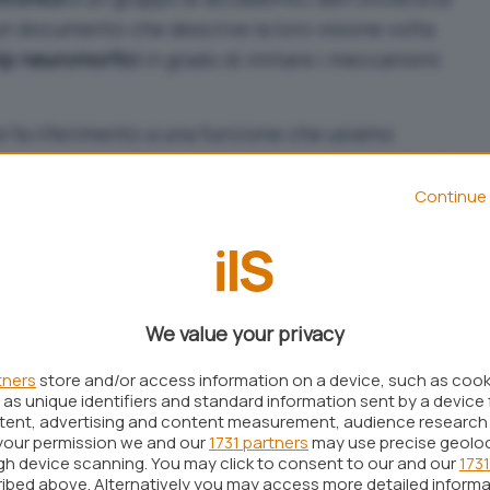
n documento che descrive la loro visione volta
ip neuromorfici
in grado di imitare i meccanismi
e
fa riferimento a una funzione che usiamo
ia e incolla”. Ovviamente stiamo parlando di ciò
pura fantascienza: copiare la mappa delle
Continue 
llo
usando un array di nanoelettrodi.
te di un’attività di
reverse-engineering
delle
o al fine di replicarne la struttura e le funzioni su
.
We value your privacy
ioso del quale si parla fin da quando l’ingegneria
tners
store and/or access information on a device, such as coo
i ’80 ma oggi gli strumenti nelle mani di Samsung
as unique identifiers and standard information sent by a device 
ntent, advertising and content measurement, audience research
your permission we and our
1731 partners
may use precise geolo
rca ritengono che il chip al quale si fa riferimento
ugh device scanning. You may click to consent to our and our
1731
zionali unici di una “macchina” impressionante
ibed above. Alternatively you may access more detailed inform