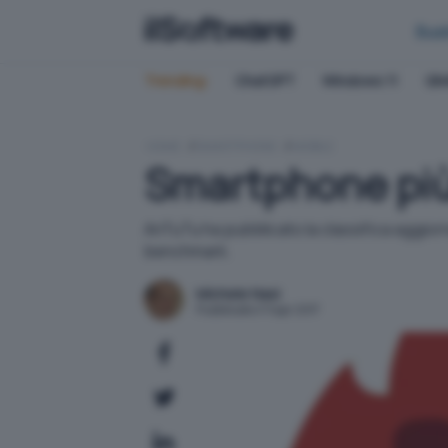
Bus
Trending:
ChatGPT
Windows 11
QN
HOME
SMARTPHONE
MOBILE
Smartphone più
AnTuTu ha pubblicato la classifica aggio
benchmark.
Michele Nasi
Pubblicato il 11 apr 2017