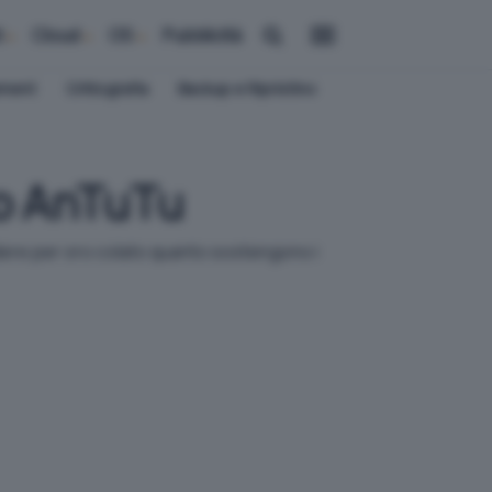
i
Cloud
OS
Pubblicità
ement
Crittografia
Backup e Ripristino
o AnTuTu
dere per oro colato quanto sostengono i