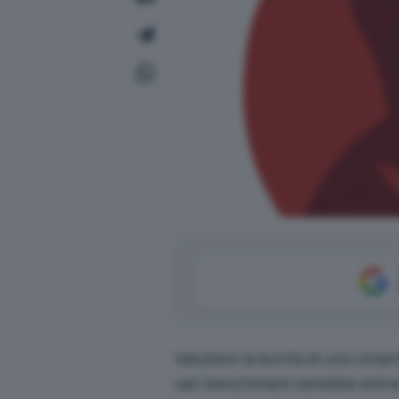
Valutare la bontà di uno smart
vari benchmark sarebbe estre