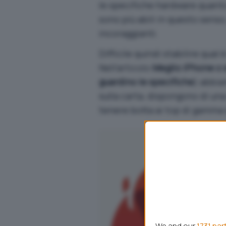
le specifiche hardware quanto 
sono più abili in questo sens
incoraggianti.
Difficile quindi stabilire qual 
Nell’articolo
Meglio iPhone o
guardino le specifiche
) abbia
sulla carta, dispongono di un
tenere botta ai top di gamma
We and our
1731 par