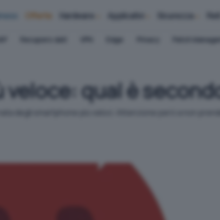
iness
Offerte
Hardware
Applicativi
Sicurezza
Ret
AP
Recupero dati
VPN
Edge
Privacy
Patch Manag
 veloce: qual è second
rnata degli smartphone più veloci. Attenzione però a non pren