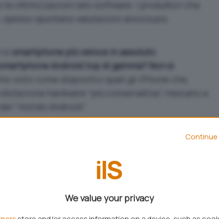
le ottimizzazioni lato software: i produttori che
o, spesso spuntano valutazioni ancora più
è lo
smartphone più veloce in assoluto
.
 smartphone Android top di gamma? Non si
mo visto come dispositivi quali gli iPhone che,
a dotazione hardware “più conservativa”, riescano a
 del “mondo Android”.
Continue 
We value your privacy
tners
store and/or access information on a device, such as coo