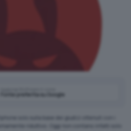
Aggiungi IlSoftware.it come
Fonte preferita su Google
phone solo sulla base dei giudizi ottenuti con i
mamente riduttivo. Oggi non contano infatti solo