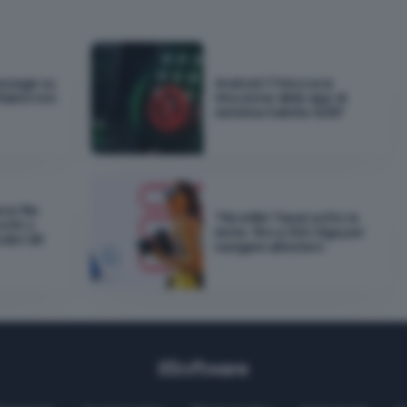
essage su
Android 17 blocca la
idarsi non
rimozione delle app di
sistema tramite ADB?
ce file
TIM eSIM Travel sotto la
ooth o
lente: fino a 300 Giga per
odici QR
navigare all'estero