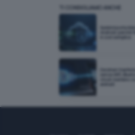
TI CONSIGLIAMO ANCHE
Sunbird porta iM
Android: perché f
è così semplice
Decimen trasferis
senza WiFi, Bluet
cloud: bastano c
animati