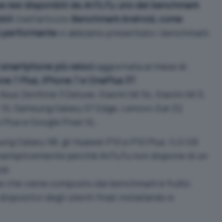
 resi disponibili da
AnTuTu
, uno dei benchmark
bili
(nell’articolo
Benchmark Android, come
iù performante
vi abbiamo presentato i benchmark
i smartphone più veloci
aggiornata al mese di
one 7 Plus, iPhone 7 e OnePlus 3T
.
 Asus Zenfone 3 Deluxe, Xiaomi Mi 5s, Xiaomi Mi 5,
 10, Samsung Galaxy S7 Edge, Lenovo Zuk Z2,
Plus e Google Pixel XL.
ng Galaxy S8, gli Huawei P10 e P10 Plus, l’LG G6
a semplicemente perché AnTuTu non dispone di un
di.
inale che viene composto dal benchmark è frutto
dispositivi degli utenti finali installando e