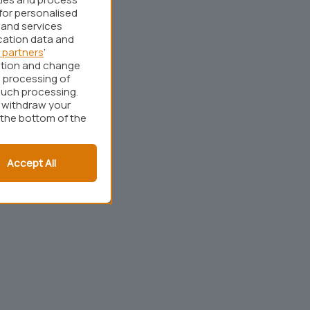
for personalised
 and services
cation data and
 partners
’
ation and change
 processing of
such processing.
r withdraw your
 the bottom of the
Accept All