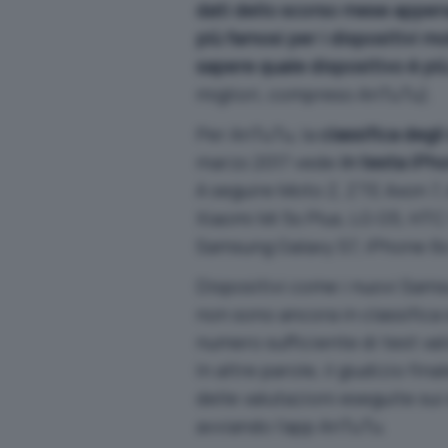
dati dello scorso mese appena
più famosi per i dispositivi mo
sapere quale dispositivo è p
migliori, compreso AnTuTu).
Per AnTuTu, la
classifica degl
marzo 2017 vede
in testa iPh
A seguire Moto Z, ZTE Axon 7,
Xiaomi Mi 5s Plus, LG G5, HTC
Samsung Galaxy S7, iPhone 6s 
Dispositivi come i nuovi Samsu
non sono ancora in classific
numero sufficiente di test vali
In altre parole, il giudizio f
delle valutazioni eseguite sui 
avviando l’app AnTuTu.