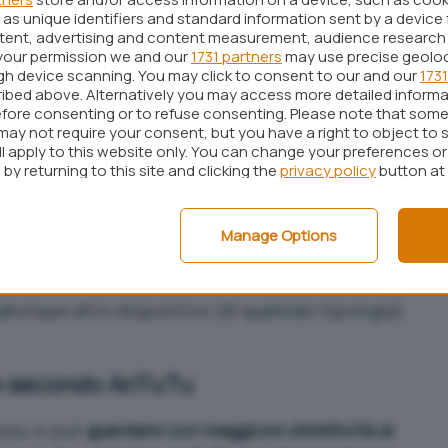
as unique identifiers and standard information sent by a device 
ntent, advertising and content measurement, audience research
your permission we and our
1731 partners
may use precise geolo
ugh device scanning. You may click to consent to our and our
1731
ibed above. Alternatively you may access more detailed inform
fore consenting or to refuse consenting. Please note that some
may not require your consent, but you have a right to object to 
ll apply to this website only. You can change your preferences o
ie alle ottimizzazioni software visto che Apple può
by returning to this site and clicking the
privacy policy
button at
vo proprietario, sviluppato e aggiornato in
rammentato
(tante versioni contemporaneamente
Manage Options
nel caso di Android. E soprattutto, Apple iOS è un
unzionare solo ed esclusivamente sui device Apple,
lunque altro dispositivo (di qualsiasi tipologia)
e secondo AnTuTu
sa, si può
guardare con maggiore obiettività ai