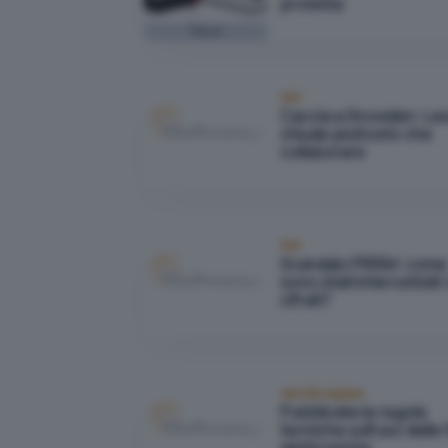
protette
Focus
Reti
Caccia a Snowden: Lav
chiude piuttosto che
collaborare
Reti
Scandalo PRISM: come
sono stati intercettati i
cifrati?
Identità digitale
Pubblicate le regole
tecniche sull'uso delle 