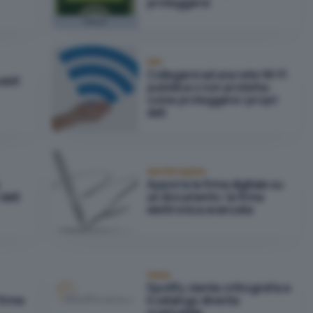
proteggersi
Focus
Reti
Collegarsi ad una rete Wi-Fi
abit
pubblica o non protetta:
come proteggere i propri
dati
Identità digitale
Apporre la firma digitale su
 dati
un documento: la firma
elettronica avanzata
Media
Spotify, niente crittografia e
firme
il catalogo diventa