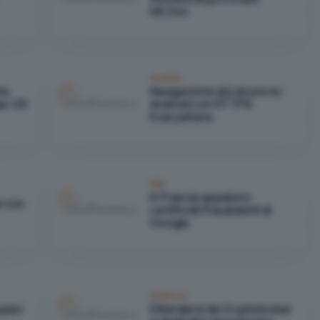
Mt.Gox
Android
na
Navigazione più sicura su
Mac OS
Android con HTTPS
Everywhere
Reti
In Francia appaiono
e con
certificati fraudolenti di
Google
Antivirus
pia i
Difendersi da Cryptolocker