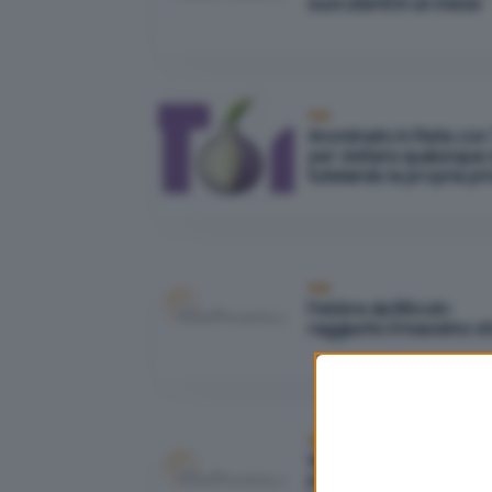
suoi utenti in un mese
Reti
Anonimato in Rete con
per visitare qualunque 
tutelando la propria pr
Reti
Febbre da Bitcoin:
raggiunto il massimo s
Reti
Whatsapp, possibile
intercettare e spiare i