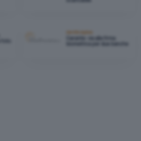
scaricabile
Identità digitale
Garante: via alla firma
 foto
biometrica per due banche