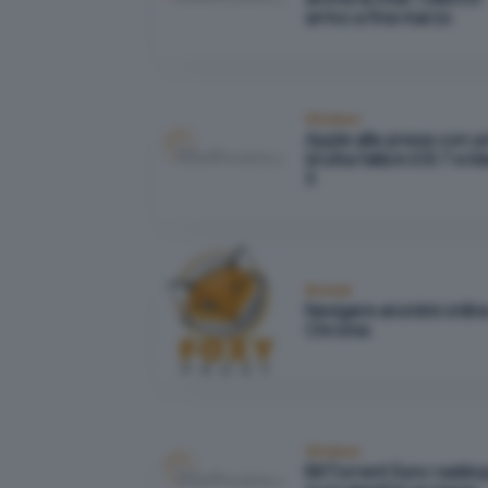
arrivo a fine marzo
Windows
Apple alle prese con u
brutta falla in iOS 7 e 
X
Browser
Navigare anonimi onlin
Chrome
Windows
BitTorrent Sync raddop