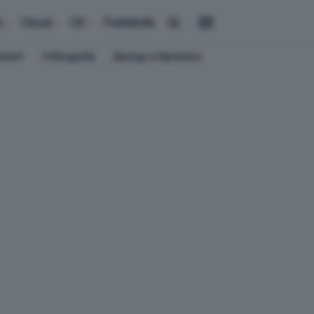
i
Cloud
OS
Pubblicità
ement
Crittografia
Backup e Ripristino