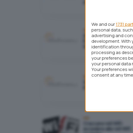
messaggi
We and our
1731 par
personal data, such 
Mobile
advertising and co
Apple Touch ID e Secu
Enclave: quanto sono
development. With 
sicure?
identification thro
processing as descr
your preferences be
your personal data 
Your preferences wi
consent at any time 
Reti
webpage.
Scandalo NSA, la sicur
in Rete è morta? No di 
Reti
Craccare reti WiFi:
accedere alle reti WiFi