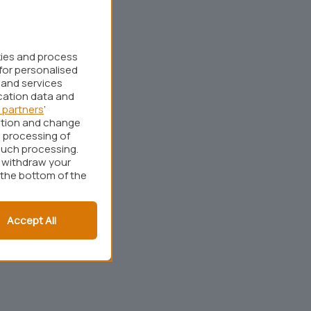
kies and process
for personalised
 and services
cation data and
 partners
’
ation and change
 processing of
such processing.
r withdraw your
 the bottom of the
Accept All