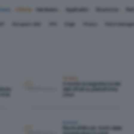
iness
Offerte
Hardware
Applicativi
Sicurezza
Ret
AP
Recupero dati
VPN
Edge
Privacy
Patch Manag
Windows
A rischio la segretezza dei
ttuto
dati cifrati su piattaforma
è lui
Linux
Business
Rischi di Bitcoin: tonfo della
moneta dopo il crack