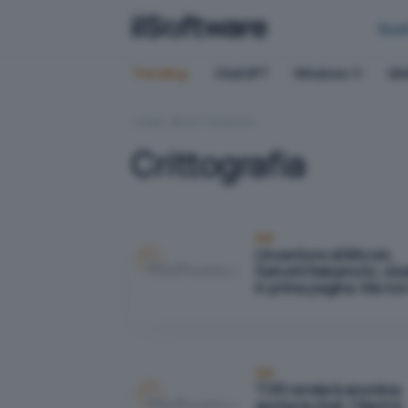
Bus
Trending:
ChatGPT
Windows 11
QN
HOME
CRITTOGRAFIA
Crittografia
Reti
L'inventore di Bitcoin,
Satoshi Nakamoto, sba
in prima pagina. Ma non 
Reti
TOR renderà anonima
anche la chat. Client in