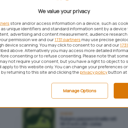
NSA
We value your privacy
tners
store and/or access information on a device, such as coo
as unique identifiers and standard information sent by a device 
Reti
ntent, advertising and content measurement, audience research
re
SlickLogin, per celebrare il
your permission we and our
1731 partners
may use precise geolo
funerale delle password
ugh device scanning. You may click to consent to our and our
1731
ibed above. Alternatively you may access more detailed inform
fore consenting or to refuse consenting. Please note that some
may not require your consent, but you have a right to object to 
ll apply to this website only. You can change your preferences o
Reti
by returning to this site and clicking the
privacy policy
button at
NSA, un programma per
ezza
decodificare messaggi
certo
cifrati
Manage Options
Android
Rubare password nelle reti
Wi-Fi e in LAN: come