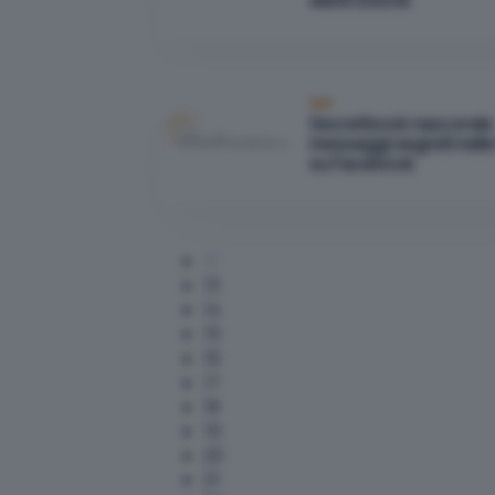
elettroniche
Reti
Secretbook nasconde
messaggi segreti nelle
su Facebook
13
14
15
16
17
18
19
20
21