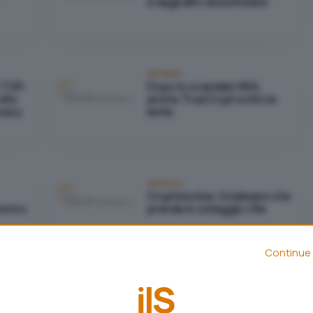
e dagli altri ransomware
Windows
 TOR:
Dopo lo scandalo NSA,
sito
anche TrueCrypt sotto la
ivacy
lente
Antivirus
Cryptolocker, il malware che
torico
prende in ostaggio i file
Continue 
Reti
RSA: attenti all'algoritmo
contenente la backdoor di