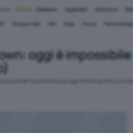
iness
Offerte
Hardware
Applicativi
Sicurezza
Ret
AP
Recupero dati
VPN
Edge
Privacy
Patch Manag
down: oggi è impossibile
o)
sessori di SIM Tiscali Mobile che oggi 19 febbraio 2024 non ri