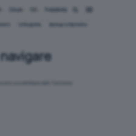
i
Cloud
OS
Pubblicità
ement
Crittografia
Backup e Ripristino
 navigare
escono a scambiare dati. Funziona