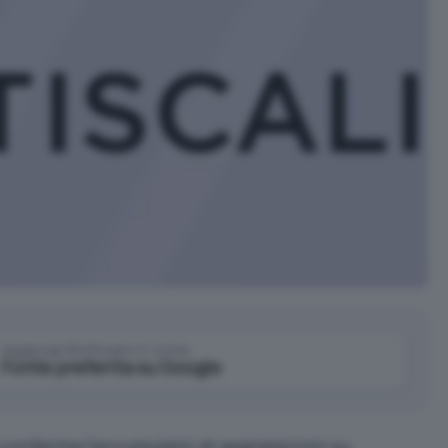
Aggiungi IlSoftware.it come
Fonte preferita su Google
 conferma l’accumularsi di
segnalazioni su