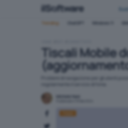
Bus
Trending:
ChatGPT
Windows 11
QN
HOME
RETI
CONNETTIVITÀ
Tiscali Mobile 
(aggiornament
Problemi di navigazione per gli utenti pos
regolarmente il servizio di fonia.
Michele Nasi
Pubblicato il 19 feb 2024
Tiscali