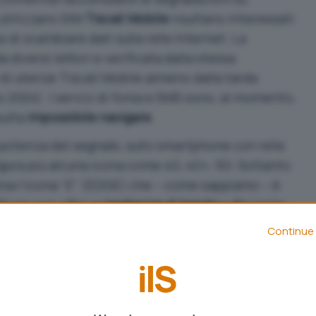
e utilizzano SIM
Tiscali Mobile
risultano interessati
di scambiare dati sulla rete Internet. La
diversi lettori e verificata dalla stessa
i di utenze Tiscali Mobile almeno dalla tarda
 2024). I servizi di fonia e SMS sono, al momento,
sulta
impossibile navigare
.
 potenza del segnale, sullo smartphone con rete
igura più alcuna
icona come 4G, 4G+, 5G
. Soltanto
arsa l’icona “E” (EDGE) che – come sappiamo – è
RS ma non offre la
larghezza di banda
sufficiente
re di operazione sul Web.
Continue 
diverse ore: cosa fare
i tentativi di riavviare il dispositivo, disattivare
ti o porre il terminale in
modalità aereo
per poi