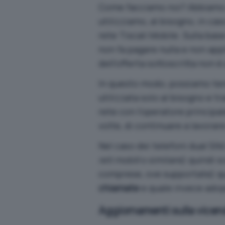
Come facciamo noi? Abbiam
utilizziamo, al bisogno, in ca
rete Tiscali Mobile. Sulla base
non fa pagare nulla e non app
dell’offerta sottoscritta non è
In questo modo, possiamo ten
utilizzata solo al bisogno e t
rete con l’operatore principa
volte, di continuare a lavorare
Nel caso dei telefoni dual SI
reti mobili
o similare) quindi s
comprese, ove supportate) qua
chiamate
e quale invece adop
Aggiornamenti sulla vicen