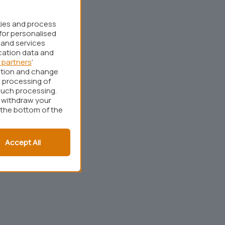
kies and process
for personalised
 and services
cation data and
 partners
’
ation and change
 processing of
such processing.
r withdraw your
 the bottom of the
Accept All