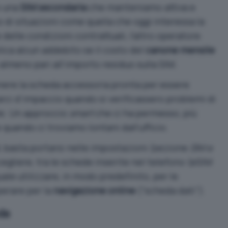
o una
SIM secondaria
che manteniamo attiva e
so di situazioni come quella che oggi interessa la
 delle condizioni contrattuali, l’altro operatore
lica alcun addebito se il costo del
canone mensile
 almeno pari all’importo residuo sulla SIM.
ere la scheda accessoria pronta per essere
rarci d’impaccio quando si verificassero problemi di
le. Un approccio
smart
che ci ha permesso, più
 quando ci troviamo lontani dall’ufficio.
M, basta portarsi nelle impostazioni (sezione
SIM e
cegliere, tra le schede inserite nel telefono (
eSIM
le utilizzare, in modo predefinito, per le
erare per la
navigazione online
(“scheda dati”).
da