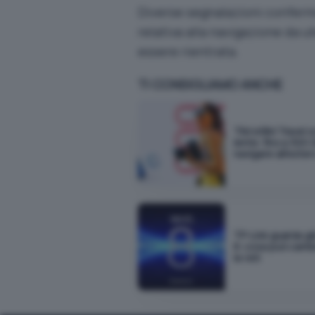
Diverse segnalazioni conferma
relativa alla navigazione da 
essere rientrata.
TI CONSIGLIAMO ANCHE
TIM eSIM Travel s
lente: fino a 300 
navigare all'ester
TP-Link guarda già
8: cosa può camb
le reti