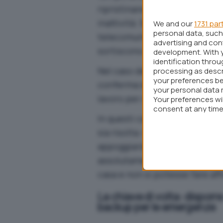
ripristinare la normale modal
inattività. Sono i consigli che 
We and our
1731 par
personal data, such 
telecomunicazioni in caso di
advertising and co
sortiscono alcun effetto.
development. With 
identification thro
Nel caso dell’incidente occors
processing as descr
your preferences be
conferma di essere al corrent
your personal data 
lavoro per ripristinare il serv
Your preferences wi
consent at any time 
In questi casi, quindi, l’unica
webpage.
sia risolta. Nel frattempo, tut
appoggiarsi, almeno per un br
assolutamente essenziale se pe
casa e non si potesse fare a
La chiave di volta: disporr
backup per le emergenze