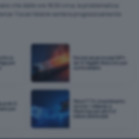
no che dalle ore 18,30 circa, la problematica
utenze Tiscali Mobile sembra progressivamente
otto la
Perché alcuni moduli SFP+
Giga per
da 10 Gigabit finiscono per
o
surriscaldarsi
Fibra FTTH, investimento
 al Wi-Fi
record: 1 miliardo a
iare per
FiberCop per altri 5,8
milioni di immobili