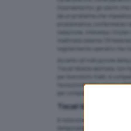
Downdetector
, gli utenti ch
da un problema che impedisce 
problematica, confermataci da 
redazione, interessa i titolar
mattinata odierna (19 febbraio
regolarmente operativi ma ri
Accanto all’indicazione della
Tiscali Mobile abilitata, non f
per brevissimi tratti, è comp
l’evoluzione dello storico GP
per compiere qualunque gene
Tiscali Mobile down da 
A nulla sono valsi, al momento, 
temporaneamente il modulo da