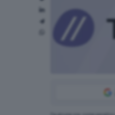
Da alcune ore, come peraltro