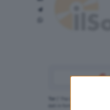
Tor
(“
The Onion Router
“), no
dati in forma anonima attrave