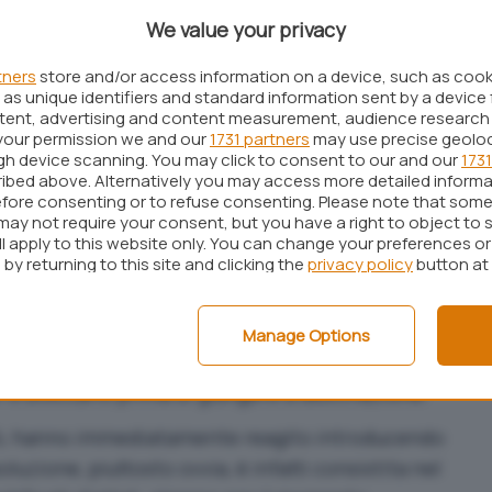
e di “censura” da parte dl governo iraniano che, a
We value your privacy
ebbe introdotto una nuova policy sui cosiddetti
dell’instradamento di grandi quantitativi di traffico
tners
store and/or access information on a device, such as coo
as unique identifiers and standard information sent by a device 
.
ntent, advertising and content measurement, audience research
your permission we and our
1731 partners
may use precise geolo
ufficiale del progetto Tor, offre numerosi spunti per
ugh device scanning. You may click to consent to our and our
1731
tro” imposto dalle autorità iraniane. Il blocco a
ibed above. Alternatively you may access more detailed inform
fore consenting or to refuse consenting. Please note that some
 sfruttando una particolare peculiarità correlata
may not require your consent, but you have a right to object to 
gitali usati da Tor. Essi, infatti, recano una
ll apply to this website only. You can change your preferences o
by returning to this site and clicking the
privacy policy
button at
l giro di sole due ore. Si tratta di un valore,
ssai diverso – ad esempio – dalla scadenza annuale
tà di certificazione (CA). Grazie a questa
Manage Options
 ha potuto così rilevare i dati in transito
or e bloccarlo prima di giungere a destinazione.
erò, hanno immediatamente reagito introducendo
uzione, piuttosto ovvia, è infatti consistita nel