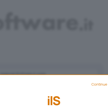
Aggiungi IlSoftware.it come
Fonte preferita su Google
Continue 
to servizio che consente di trasmettere e ricevere
rso la Rete, secondo quanto riferito, sarebbe