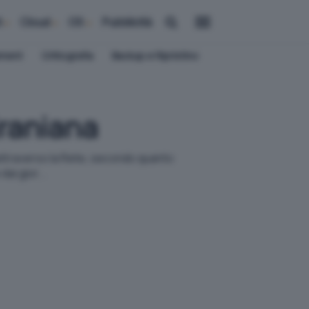
i
Cloud
OS
Pubblicità
ement
Crittografia
Backup e Ripristino
iraniana
attraverso la Rete, secondo quanto
ai gior...