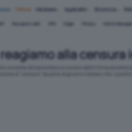
iness
Offerte
Hardware
Applicativi
Sicurezza
Ret
AP
Recupero dati
VPN
Edge
Privacy
Patch Manag
reagiamo alla censura 
che consente di trasmettere e ricevere dati in forma anonima 
zione di "censura" da parte dl governo iraniano che, a partire d