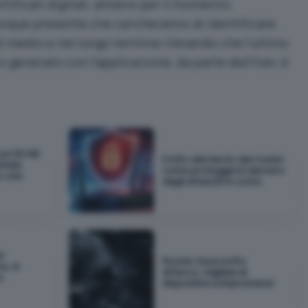
ertificati digitali, almeno per il momento.
munque presente che cercheranno di identificare
el medio e nel lungo termine rilevando che l’ultimo
co generato con l’applicazione, da parte dell’Iran, è
con 50 KB
Il mito del riavvio del router:
0mila
come proteggersi davvero
to che
dagli attacchi in corso
er
Router Asus sotto
mu: è
attacco: migliaia di
o
dispositivi compromessi