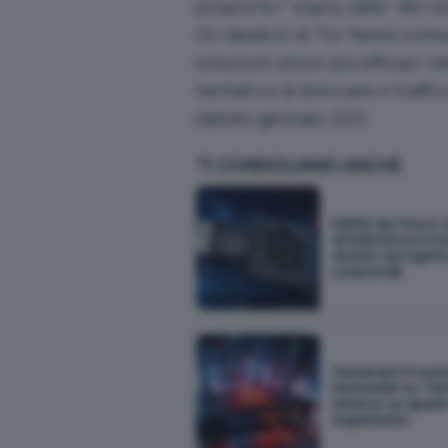
posporre l'”
expiry date
” dei c
Gli ideatori di Tor fanno co
soluzioni ancor più efficaci n
tentativo di bloccare il traffi
datato gennaio 2011.
TI CONSIGLIAMO ANCHE
ESP32 da 3 euro 
di RAM blocca 54
domini: il proget
sorprende
Hackerato il rout
bestseller su Te
emerso un quadr
inquietante