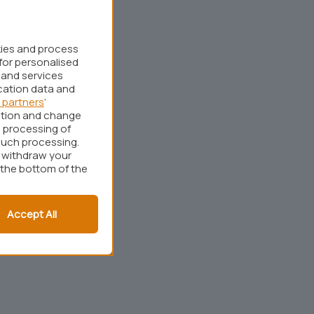
kies and process
for personalised
 and services
cation data and
 partners
’
ation and change
 processing of
such processing.
r withdraw your
 the bottom of the
Accept All