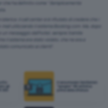
er che ha definito come “
Semplicemente
uta.
terica: il call center si è rifiutato di credere che i
’e-mail utilizzando il sistema Booking.com. Ma, dopo
uto un messaggio dall’hotel, sempre tramite
he il sistema era stato violato, che ne era a
ato comunicato ai clienti
“.
sotto
Il ransomware Gentlemen
ano gli
"spegne" 180 antivirus
t 365
prima della cifratura