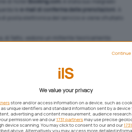
ne di hotel
Booking.com
, è stata suo malgrado
guarda le
e-mail di conferma delle prenotazioni
. A
a di posta elettronica del servizio e viene sfruttato
ca, di fatto, vedono un mittente teoricamente
oking.com
) che richiede ulteriori dettagli della
Continue 
renotazioni per confermare le stesse, minacciando
o contrario. Nell’e-mail è dunque presente un link
ionare l’utenza verso
siti pericolosi
.
egato che il suo sistema sia stato violato e ha,
We value your privacy
 messaggi a violazioni nei sistemi di posta
tner.
tners
store and/or access information on a device, such as coo
as unique identifiers and standard information sent by a device 
rma prenotazioni: non solo e-mail ma
ntent, advertising and content measurement, audience research
e app
your permission we and our
1731 partners
may use precise geolo
ugh device scanning. You may click to consent to our and our
1731
ibed above. Alternatively you may access more detailed inform