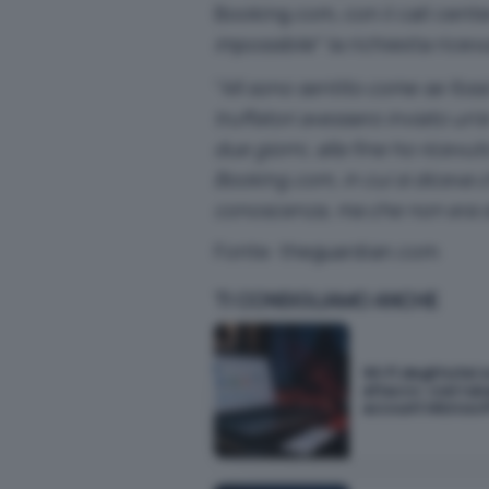
Booking.com, con il call cent
impossibile
” la richiesta ricev
“
Mi sono sentito come se fossi is
truffatori avessero inviato un
due giorni, alla fine ho ricev
Booking.com, in cui si diceva c
conoscenza, ma che non era st
Fonte:
theguardian.com
TI CONSIGLIAMO ANCHE
Wi-Fi degli hotel 
attacco: così rub
account Microsof