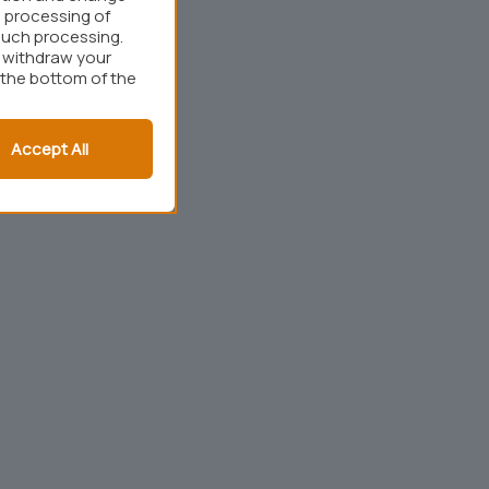
 processing of
such processing.
r withdraw your
 the bottom of the
Accept All