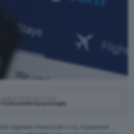
Aggiungi IlSoftware.it come
Fonte preferita su Google
ati segnalati diversi casi in cui, la popolare