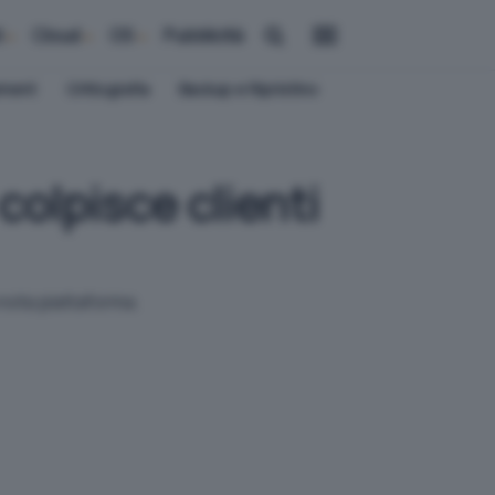
i
Cloud
OS
Pubblicità
ement
Crittografia
Backup e Ripristino
colpisce clienti
 nota piattaforma.