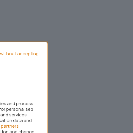
without accepting
kies and process
for personalised
 and services
cation data and
 partners
’
ation and change