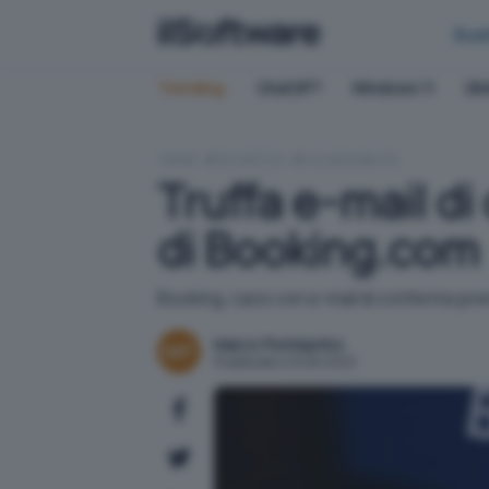
Bus
Trending:
ChatGPT
Windows 11
QN
HOME
SICUREZZA
VULNERABILITÀ
Truffa e-mail di
di Booking.com
Booking, caos con e-mail di conferma pren
Marco Ponteprino
Pubblicato il 23 ott 2023