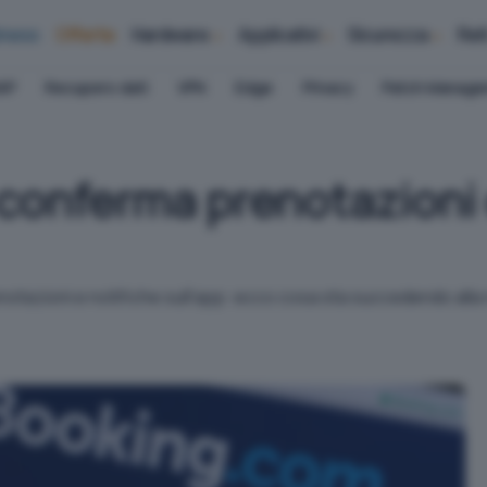
iness
Offerte
Hardware
Applicativi
Sicurezza
Ret
AP
Recupero dati
VPN
Edge
Privacy
Patch Manag
 conferma prenotazioni 
otazioni e notifiche sull'app: ecco cosa sta succedendo alla