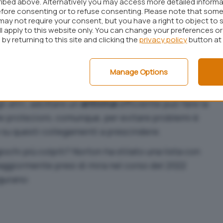
ibed above. Alternatively you may access more detailed inform
 e alle finanze della vittima.
fore consenting or to refuse consenting. Please note that some
may not require your consent, but you have a right to object to 
ll apply to this website only. You can change your preferences o
: dai malware diffusi come cheat ai link
by returning to this site and clicking the
privacy policy
button at
ube
che offrono
strategie
,
trucchi
o
tutorial
i quali,
Manage Options
l contenuto, condividono
link verso siti malevoli
.
i altri, adottare un
antivirus
efficiente
può fare la
le protezioni, comunque, per evitare problemi è
e su questi collegamenti a prescindere.
iochi più colpiti? Norton ha stilato una lista con
 maggiormente presi di mira nel corso del 2022
igurano: