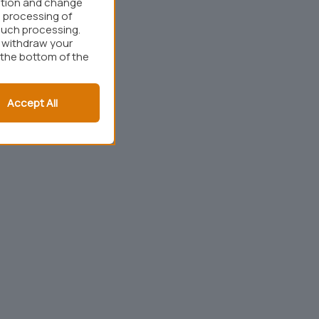
ation and change
 processing of
such processing.
r withdraw your
 the bottom of the
Accept All