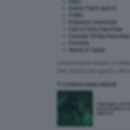
DayZ
Grand Theft Auto 5
PUBG
Pokemon franchise
Call of Duty franchise
Counter Strike franchise
Fortnite
World of Tanks
Come è facile notare, si trat
che, proprio per questo, offr
TI CONSIGLIAMO ANCHE
Zapscape: una V
può prendere il c
dell'host