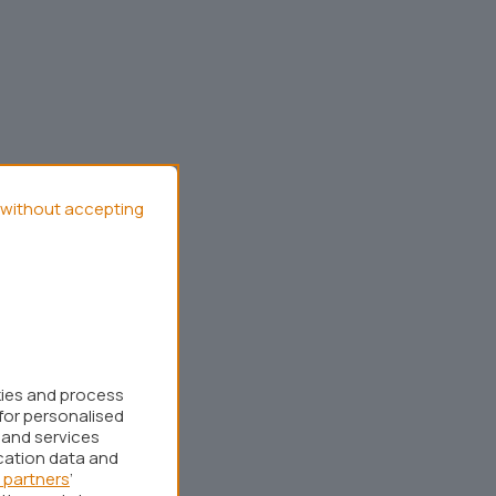
without accepting
kies and process
for personalised
 and services
cation data and
 partners
’