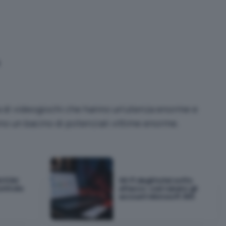
ta di videogiochi che hanno un’utenza enorme e
ono un bacino di potenziali vittime enorme.
M KVM
Wi-Fi degli hotel sotto
ontrollo
attacco: così rubano gli
account Microsoft 365