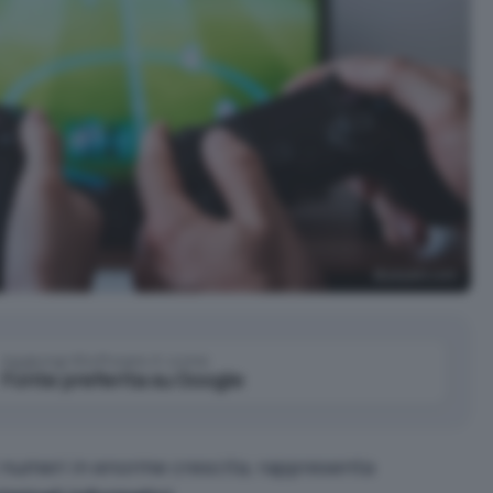
piqsels.com
Aggiungi IlSoftware.it come
Fonte preferita su Google
 i numeri in enorme crescita, rappresenta