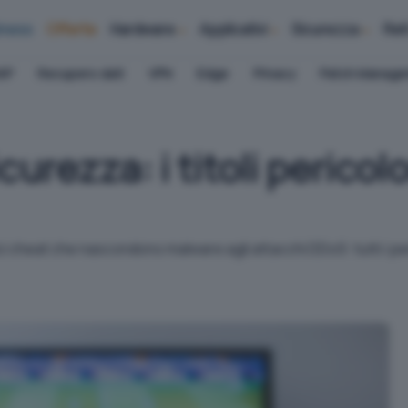
iness
Offerte
Hardware
Applicativi
Sicurezza
Ret
AP
Recupero dati
VPN
Edge
Privacy
Patch Manag
curezza: i titoli pericol
odici cheat che nascondono malware agli attacchi DDoS: tutti i pe