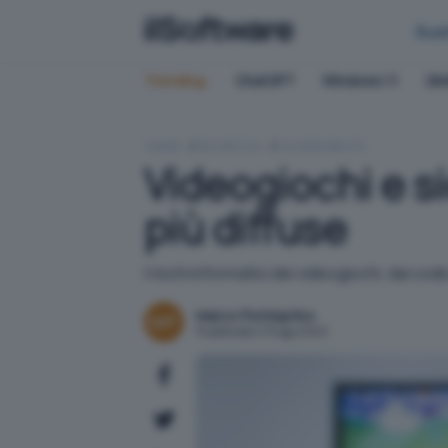
Bus
Trending:
ChatGPT
Windows 11
QN
HOME
SICUREZZA
VULNERABILITÀ
Videogiochi e si
più diffuse
I rischi informatici dei videogiochi, dai c
Marco Ponteprino
Pubblicato il 31 ago 2023