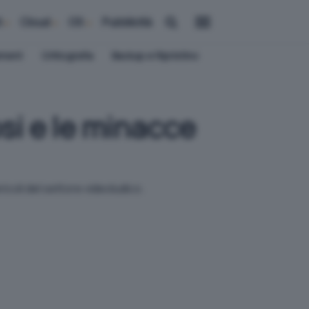
i
Cloud
OS
Pubblicità
ement
Crittografia
Backup e Ripristino
osi e le minacce
ricoli del settore videoludico.