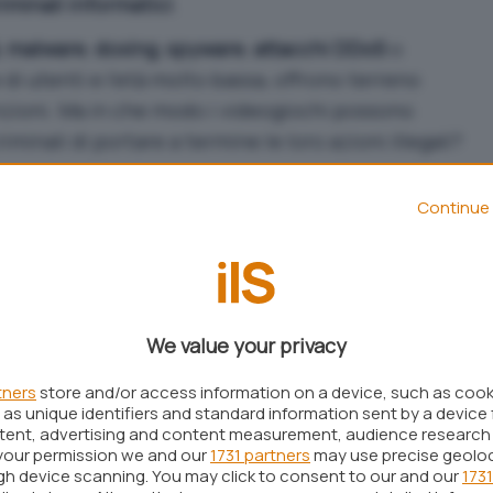
riminali informatici
.
,
malware
,
doxing
,
spyware
,
attacchi DDoS
o
di utenti e l’età molto bassa, offrono terreno
enzioni. Ma in che modo i videogiochi possono
riminali di portare a termine le loro azioni illegali?
coperto alcuni esempi reali di come i giocatori
Continue 
che riguarda gli
account premium falsi
. La vendita
to livello, infatti, in molti casi rappresenta
iminali. Al di là del fatto che spesso si tratta di
We value your privacy
 permette di ottenere
password
potenzialmente
taforme.
tners
store and/or access information on a device, such as coo
as unique identifiers and standard information sent by a device 
la di attirare videogiocatori con
codici cheat
,
ntent, advertising and content measurement, audience research
your permission we and our
1731 partners
may use precise geolo
 tendenza, per poi proporre quelli che non sono
ugh device scanning. You may click to consent to our and our
1731
installati sul computer, questi possono creare