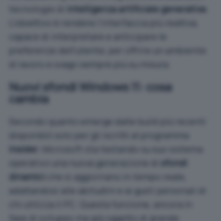
tecnologie di
intelligenza artificiale generativa
.
L’obiettivo è rendere l’interfaccia più reattiva,
capace di interpretare e anticipare le
preferenze dell’utente, per offrire un ambiente
di lavoro e svago sempre più su misura.
Nuovi sfondi Windows 11: cosa
cambia
Secondo quanto emerge dalle build più recenti
disponibili solo per gli iscritti al programma
Insider
, Microsoft sta testando su suo sistema
operativo una nuova generazione di
sfondi
dinamici
che si aggiornano in tempo reale,
adattandosi alle abitudini e ai gusti personali di
chi utilizza il PC. Questa funzione, ancora in
fase di sviluppo ma già oggetto di grande