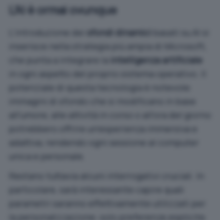
L’AI è ormai ovunque
L’introduzione dei
sfondi dinamici
basati su AI si
inserisce nella strategia più ampia di Microsoft,
che punta a integrare la
intelligenza artificiale
in ogni aspetto del proprio sistema operativo. Il
potenziale di questa tecnologia è notevole:
immagini di sfondo che si modificano in base
all’umore, alle attività in corso o all’ora del giorno
potrebbero offrire un’esperienza immersiva e
adattiva, rendendo ogni sessione al computer
unica e personale.
Restano tuttavia alcuni interrogativi cruciali. In
particolare, sarà interessante capire quali
parametri saranno effettivamente utilizzati per
la personalizzazione: solo preferenze esplicite