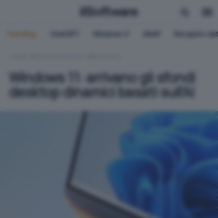
Trending:
ChatGPT
Windows 11
QNAP
Recupero dat
HOME
SISTEMI OPERATIVI
WINDOWS
Windows 11: arrivano gli sfondi
desktop dinamici basati sull'AI