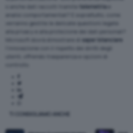
o anche dati raccolti tramite
telemetria
e
analisi comportamentali? E soprattutto, come
verranno gestite le delicate questioni legate
alla privacy e alla protezione dei dati personali?
Microsoft dovrà dimostrare di
saper bilanciare
l’innovazione con il rispetto dei diritti degli
utenti, offrendo trasparenza e opzioni di
controllo.
TI CONSIGLIAMO ANCHE