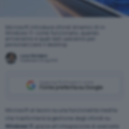
Microsoft introduce sfondi dinamici AI in
Windows 11: come funzionano, quando
arriveranno e quali dati useranno per
personalizzare il desktop.
Luca Giordano
Pubblicato il 10 lug 2025
Aggiungi IlSoftware.it come
Fonte preferita su Google
Microsoft al lavoro su una funzionalità inedita
che trasformerà la gestione degli sfondi su
Windows 11
, grazie all’integrazione di avanzate