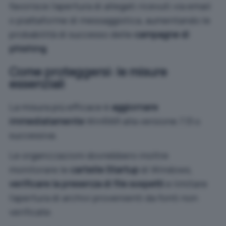
favorisce l’apertura di allegati ricevuti via email
o piattaforme di messaggistica, aumentando le
probabilità di successo delle
campagne di
phishing
.
Come proteggersi: le misure
essenziali
La misura più efficace è
aggiornare
immediatamente
WinRAR alla versione 7.13 o
successiva.
Le organizzazioni dovrebbero inoltre
monitorare le
cartelle Startup
di Windows,
verificare la presenza di file sospetti
e limitare
l’apertura di archivi provenienti da fonti non
verificate.