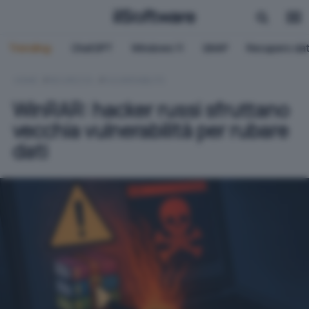
Trending:
ChatGPT
Windows 11
QNAP
Recupero dat
HOME
SICUREZZA
VULNERABILITÀ
WinRAR: hacker russi sfruttano
vecchia vulnerabilità per rubare
dati