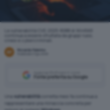
La vulnerabilità CVE-2025-8088 di WinRAR
continua a essere sfruttata da gruppi russi,
cinesi e cybercriminali.
Riccardo Palermo
Pubblicato il 3 giu 2026
Aggiungi IlSoftware.it come
Fonte preferita su Google
Una
vulnerabilità
corretta mesi fa continua a
rappresentare una minaccia concreta per