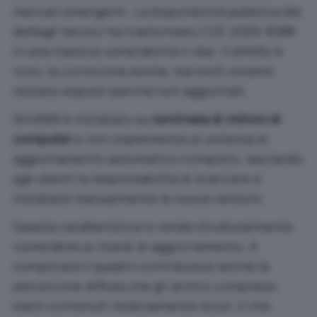
mercati emergenti. La disponibilità pubblica dei
dettagli tecnici ha trasformato CVE-2025-8088
in una classica vulnerabilità n-day: il difetto è
noto, la correzione esiste, ma molti sistemi
restano esposti perché non aggiornati.
WinRAR è installato su
centinaia di milioni di
computer
e non implementa un sistema di
aggiornamento automatico completo, lasciando
agli utenti la responsabilità di scaricare e
installare manualmente le nuove versioni.
Questa caratteristica lo rende strutturalmente
vulnerabile ai ritardi di aggiornamento. A
complicare il quadro contribuisce anche la
percezione diffusa che gli archivi compressi
siano contenuti relativamente sicuri, il che