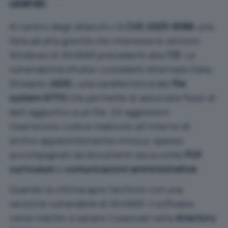
usando
Al centro degli attacchi c’è
CVE-2025-8088
, una
falla ad alta gravità che interessa le versioni
Windows di WinRAR precedenti alla
7.13
. La
vulnerabilità sfrutta i cosiddetti Alternate Data
Streams (
ADS
), una caratteristica del
file
system NTFS
che permette di associare flussi di
dati aggiuntivi a un file. Gli aggressori
inseriscono codice malevolo all’interno di
archivi apparentemente innocui, spesso
accompagnati da documenti esca come
PDF
,
curriculum
o
comunicazioni amministrative
.
Quando la vittima apre l’archivio con una
versione vulnerabile di WinRAR, il software
viene indotto a salvare il payload nella
directory