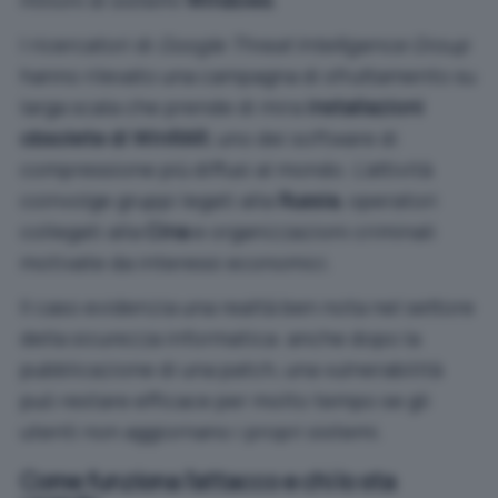
milioni di sistemi
Windows
.
I ricercatori di
Google Threat Intelligence Group
hanno rilevato una campagna di sfruttamento su
larga scala che prende di mira
installazioni
obsolete di WinRAR
, uno dei software di
compressione più diffusi al mondo. L’attività
coinvolge gruppi legati alla
Russia
, operatori
collegati alla
Cina
e organizzazioni criminali
motivate da interessi economici.
Il caso evidenzia una realtà ben nota nel settore
della sicurezza informatica: anche dopo la
pubblicazione di una patch, una vulnerabilità
può restare efficace per molto tempo se gli
utenti non aggiornano i propri sistemi.
Come funziona l’attacco e chi lo sta