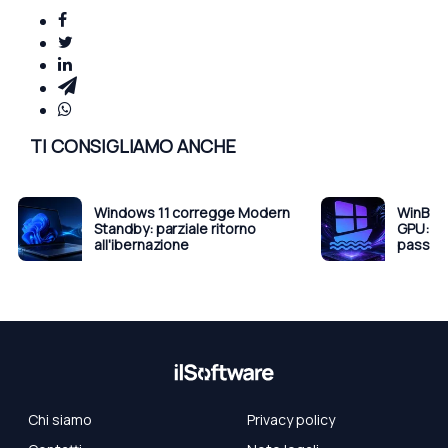
TI CONSIGLIAMO ANCHE
Windows 11 corregge Modern
WinBoat
Standby: parziale ritorno
GPU: Wi
all'ibernazione
passo 
Chi siamo
Privacy policy