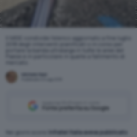
Il MISE condivide l'elenco aggiornato a fine luglio
2018 degli interventi pianificati o in corso per
portare la banda ultralarga in tutte le aree del
Paese e in particolare in quelle a fallimento di
mercato.
Michele Nasi
Pubblicato il 24 ago 2018
Aggiungi IlSoftware.it come
Fonte preferita su Google
Nei giorni scorsi
Infratel Italia aveva pubblicato