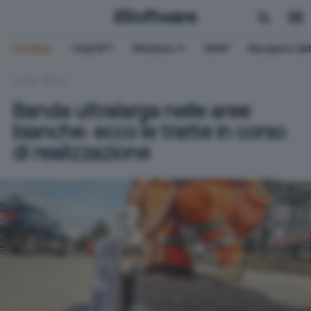
Trending:
ChatGPT
Windows 11
QNAP
Recupero dat
HOME
RETI
Banda ultralarga nelle aree
bianche: ecco le tratte in corso
di realizzazione