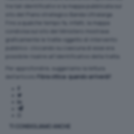
tra tali identificativi e la mappa pubblicata sul
sito del
Piano strategico Banda Ultralarga
.
Fino a qualche tempo fa, infatti, la mappa
condivisa sul sito del Ministero mostrava
graficamente le tratte oggetto di intervento
pubblico: cliccando su ciascuna di esse era
possibile risalire all’identificativo della tratta.
Per approfondire, suggeriamo la lettura
dell’articolo
Fibra ottica: quando arriverà?
.
TI CONSIGLIAMO ANCHE