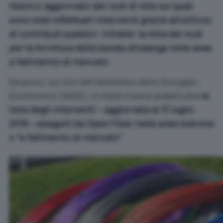
l’elenco aggiornato dei nodi di rete sui quali
sono stati effettuati interventi grazie all’utilizzo
di contributi pubblici
:
Infratel: la lista dei nodi
per la fornitura della banda ultralarga nelle aree
a fallimento di mercato
.
Da poco, sul sito del Ministero dello Sviluppo
Economico (MISE), è stata invece pubblicata
la
lista degli interventi – aggiornata al 31 luglio
2018 – eseguiti da Open Fiber nelle aree bianche
o “a fallimento di mercato”
.