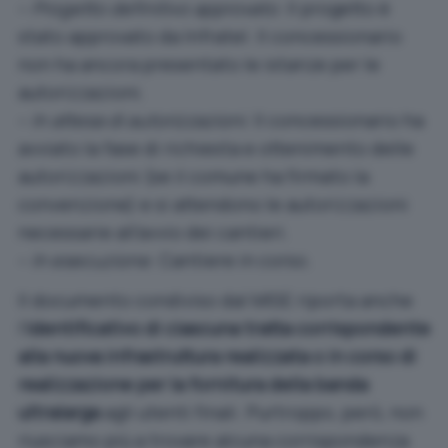
–
Progetto definitivo approvato
. Il progetto è
stato approvato da Infratel. Il concessionario
non ha ancora presentato le istanze per le
autorizzazioni.
–
In attesa di autorizzazioni
. Il concessionario ha
avviato la fase di richiesta e ottenimento delle
autorizzazioni (se il comune ha firmato la
convenzione) e si attendono le autorizzazioni
necessarie all’avvio dei cantieri.
–
In esecuzione
. Cantiere in corso.
Il documento condiviso dal MISE riporta anche
l’
identificativo di ciascuna tratta corrispondente
alla nuova infrastruttura realizzata o in corso di
realizzazione per la fornitura della banda
ultralarga
agli utenti finali. Purtroppo, però, non
riusciamo più a trovare alcuna corrispondenza