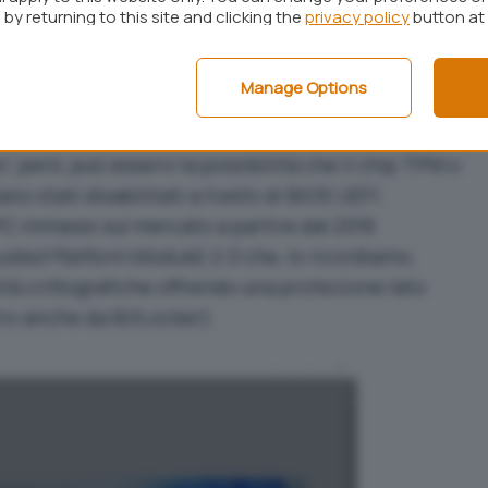
by returning to this site and clicking the
privacy policy
button at
uesto PC può eseguire Windows 11
conferma che
Manage Options
rocedere con l’installazione del nuovo sistema
”, però, può esservi la possibilità che il chip TPM o
no stati disabilitati a livello di
BIOS UEFI
.
PC immessi sul mercato a partire dal 2016
usted Platform Module
) 2.0 che, lo ricordiamo,
ità crittografiche offrendo una protezione lato
ltro anche da
BitLocker
).