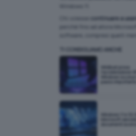
Windows 11
.
Chi volesse
continuare a usa
perché fino ad allora Microsof
software, compresi quelli mens
TI CONSIGLIAMO ANCHE
WinBoat prova
l'accelerazione G
Windows su Linux 
passo important
Windows 11 e 32 
Microsoft cancella
documenti scom