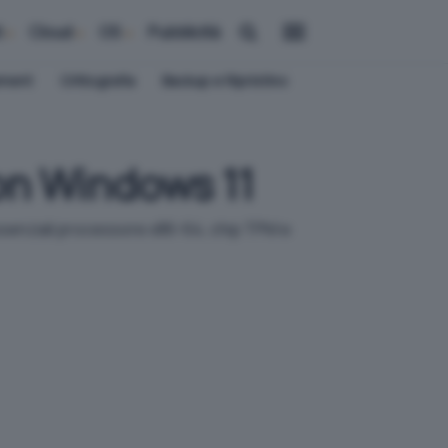
i
Cloud
OS
Pubblicità
ement
Crittografia
Backup e Ripristino
con Windows 11
 essenziali processore x86-64, chip TPM e