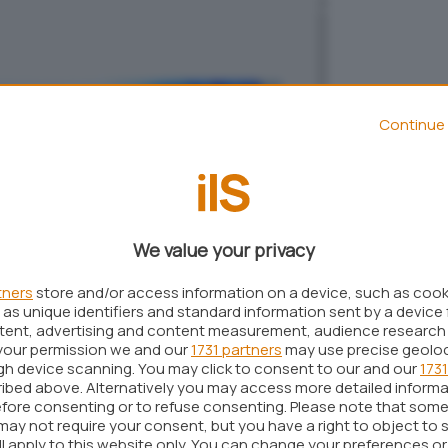
Continue 
We value your privacy
tners
store and/or access information on a device, such as coo
as unique identifiers and standard information sent by a device 
ntent, advertising and content measurement, audience research
your permission we and our
1731 partners
may use precise geolo
ugh device scanning. You may click to consent to our and our
1731
ibed above. Alternatively you may access more detailed inform
fore consenting or to refuse consenting. Please note that some
may not require your consent, but you have a right to object to 
ll apply to this website only. You can change your preferences o