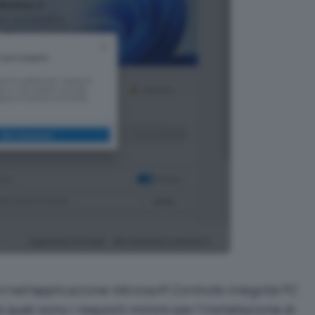
i
nell’applicazione
Microsoft Controllo integrità PC
e quali sono i
requisiti minimi per l’installazione di