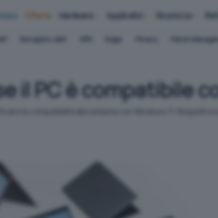
iness
Offerte
Hardware
Applicativi
Sicurezza
Ret
AP
Recupero dati
VPN
Edge
Privacy
Patch Manag
se il PC è compatibile 
ificare la compatibilità del sistema con Windows 11. Requisiti