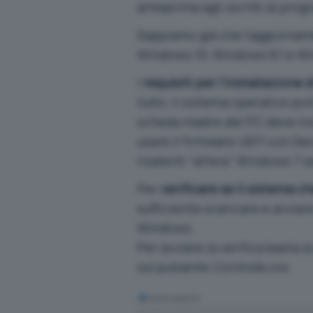
anteprima agli iscritti al pr
Sappiamo già che
l’aggiornam
Windows 10, Windows 8.1 e Wi
I
requisiti per l’installazione 
tutto, il sistema operativo po
scheda madre del PC deve ino
usare il firmware UEFI con
Sec
risalenti “all’era” Windows 7
Per
verificare se il sistema 
sufficiente scaricare e avvia
Windows
.
Per avviare la verifica basta s
sul pulsante
Controlla ora
.