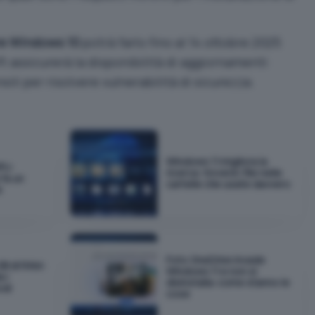
re Windows 10
potrà farlo fino al 14 ottobre 2025
t assicurerà la disponibilità di aggiornamenti
ili per risolvere vulnerabilità di sicurezza.
Windows 11 migliora la
PU:
ricerca: troverà i file nelle
fa un
cartelle che usate davvero
e
Foto OneDrive invade
GB di RAM:
Windows 11 e non si
 i
disinstalla: come stanno le
odi
cose