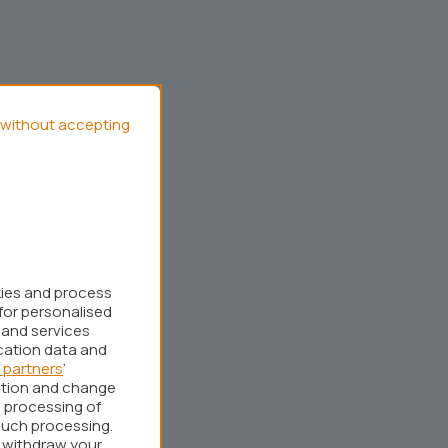
without accepting
kies and process
for personalised
 and services
cation data and
 partners
’
ation and change
 processing of
such processing.
r withdraw your