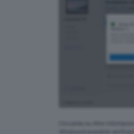
Cliccando su
Altre informazion
Windows
è possibile verificar