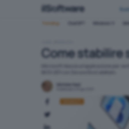
Bus
Trending:
ChatGPT
Windows 11
QN
HOME
WINDOWS
Come stabilire 
Microsoft rilascia un'applicazione per ver
BIOS UEFI con Secure Boot abilitato.
Michele Nasi
Pubblicato il 25 giu 2021
Windows 11