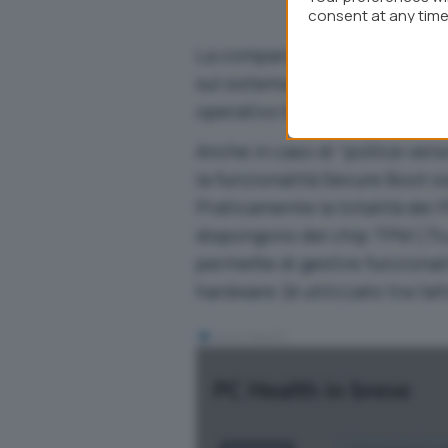
consent at any time 
webpage.
La comparsa del messaggio
Q
sul sistema in uso si potrà p
operativo Microsoft.
Anche in caso di “pollice verso
la funzionalità Secure Boot sia
Praticamente la totalità dei 
dispongono del chip TPM (
Tr
permette di gestire funzional
hardware (è utilizzato tra l’a