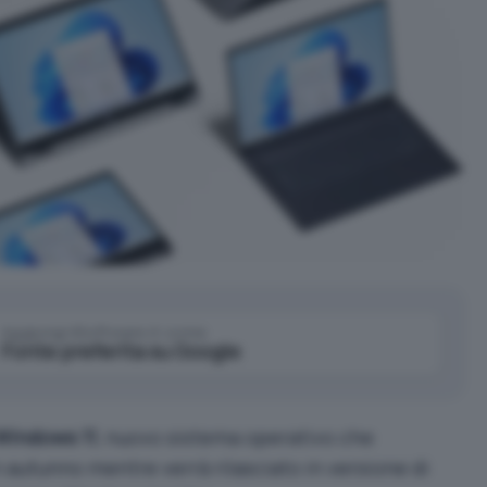
Aggiungi IlSoftware.it come
Fonte preferita su Google
Windows 11
, nuovo sistema operativo che
n autunno mentre verrà rilasciato in versione di