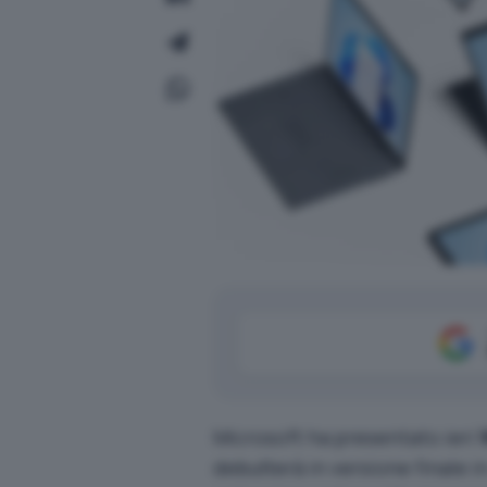
Microsoft ha presentato ieri
debutterà in versione finale i