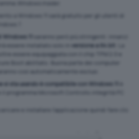
ogramma
Windows Insider
.
ento a Windows 11 sarà gratuito
per gli utenti di
ndows 7.
di Windows 11
saranno però più stringenti: innanzi
trà essere installato solo in
versione a 64 bit
. La
ltre essere equipaggiata con il chip TPM 2.0 e
ure Boot abilitato
. Buona parte dei computer
 saranno così automaticamente esclusi.
che si sta usando è compatibile con Windows 11
è
re il programma
Microsoft Controllo integrità PC
caricare e installare l’applicazione quindi fare clic