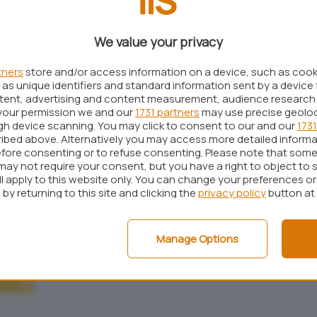
tive.
e Giga
) sarà erogato entro 48 ore dalla prima
We value your privacy
pre che sia attiva un’offerta dati Wind) e sarà
saurito il traffico dati eventualmente parte di
tners
store and/or access information on a device, such as coo
as unique identifiers and standard information sent by a device 
ntent, advertising and content measurement, audience research
your permission we and our
1731 partners
may use precise geolo
ottenimento di 100 MB di traffico dati Wind per ogni
ugh device scanning. You may click to consent to our and our
1731
ene avviata
sul dispositivo mobile (offerta
Veon 100
ibed above. Alternatively you may access more detailed inform
fore consenting or to refuse consenting. Please note that some
may not require your consent, but you have a right to object to 
, quindi, si
potranno ottenere oltre 3 GB al mese
.
ll apply to this website only. You can change your preferences o
uesto caso, per ottenere automaticamente i 100 MB
by returning to this site and clicking the
privacy policy
button at
enti Wind con un’offerta Internet attiva sulla SIM
:
su Veon sotto rete mobile Wind si riceveranno in
Manage Options
are entro la giornata.