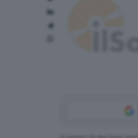
Si chiama “
Do Not Track
” quel