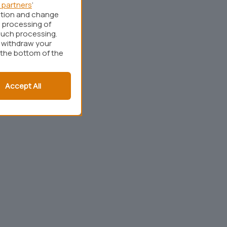
 partners
’
ation and change
 processing of
such processing.
r withdraw your
 the bottom of the
Accept All