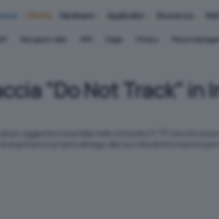
iness
Offerte
Hardware
Applicativi
Sicurezza
Ret
AP
Recupero dati
VPN
Edge
Privacy
Patch Manag
ccia "Do Not Track" in 
campo aggiuntivo inseribile nelle richieste HTTP che il brows
esprimere il proprio diniego alla raccolta di informazioni pers