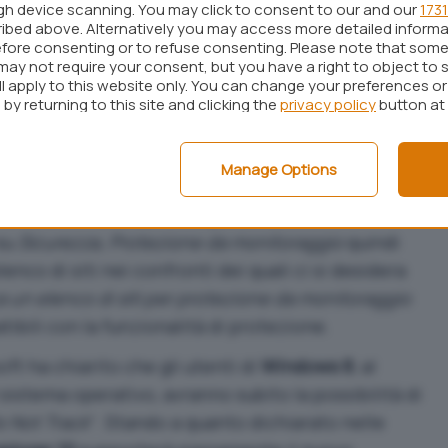
ugh device scanning. You may click to consent to our and our
1731
ibed above. Alternatively you may access more detailed inform
e non supporta ancora “
Do Not Track
” anche se la
fore consenting or to refuse consenting. Please note that some
ando
un’apposita estensione
e, secondo le
may not require your consent, but you have a right to object to 
ll apply to this website only. You can change your preferences o
la società di Mountain View, dovrebbe essere
by returning to this site and clicking the
privacy policy
button at
 la fine dell’anno. Apple Safari ed Opera, invece,
di attivare “
Do Not Track
” dall’interfaccia del
Manage Options
è necessario cliccare sul pulsante a forma di
 su
Sicurezza, Protezione da monitoraggio
quindi
co di siti nei confronti dei quali ci si desidera
a un elenco di siti per protezione da monitoraggio
tibili con la funzionalità di protezione.
oft ha chiarito che gli utenti di
Windows 8
, al
istema operativo, avranno subito la possibilità di
o Not Track
“. Stando a quanto dichiarato nelle