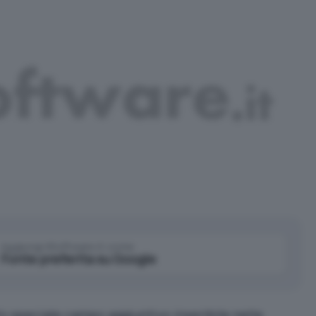
Aggiungi IlSoftware.it come
Fonte preferita su Google
lo speciale campo aggiuntivo inseribile nelle