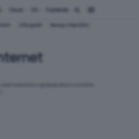
i
Cloud
OS
Pubblicità
ement
Crittografia
Backup e Ripristino
Internet
er web trasmette ogniqualvolta si connette
...