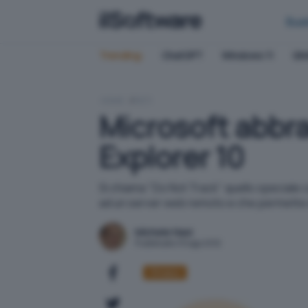
Bus
Trending:
ChatGPT
Windows 11
QN
HOME
RETI
Microsoft abbra
Explorer 10
Si chiama "Do Not Track" quello speciale 
ad un server web remoto e che permette di 
Michele Nasi
Pubblicato il 8 ago 2012
Privacy