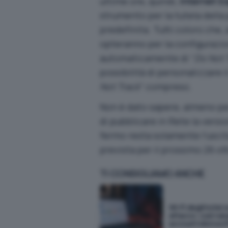
ultime ore, quindi,
Internet Ex
strumento per la tutela della
predefinita. Tutti coloro che,
opteranno per la configurazio
automaticamente di “
Do Not 
possibilità di personalizzare 
Not Track
” compreso.
Non è dato sapere, almeno pe
di pubblicare in Rete la versio
fermo resta solamente l’uscit
prevista per il prossimo 26 ot
TI CONSIGLIAMO ANCHE
Wi-Fi degli hotel 
attacco: così rub
account Microsof