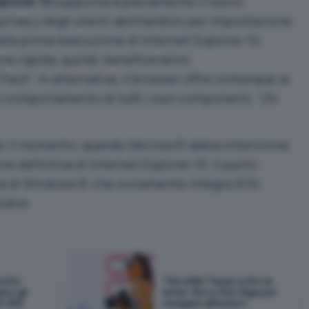
plorer 10
supporterà pienamente il nuovo
 privacy degli utenti abilitandolo per impostazione
 alla prima esecuzione di Internet Explorer 10,
ne rapida, quindi, beneficeranno
Track
“. In alternativa, il browser offre comunque la
il comportamento di tutti i suoi componenti, “
Do
r il momento, quando Microsoft abbia intenzione
ne definitiva di Internet Explorer 10. Il punto
a di Windows 8, che ovviamente integra IE10,
tobre.
sotto
TIM eSIM Travel sotto la
ano gli
lente: fino a 300 Giga per
t 365
navigare all'estero