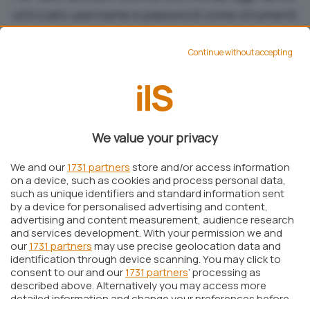
utilizzato username e password come strumenti
di autenticazione, questa forma di login per
Google non è più sufficiente a garantire un
Continue without accepting
livello di sicurezza sufficiente.
Il suggerimento che Google propone consiste
nell’usare il telefono come secondo passaggio
We value your privacy
per accedere all’account in aggiunta a nome
utente e password.
We and our
1731 partners
store and/or access information
on a device, such as cookies and process personal data,
such as unique identifiers and standard information sent
by a device for personalised advertising and content,
advertising and content measurement, audience research
and services development. With your permission we and
our
1731 partners
may use precise geolocation data and
identification through device scanning. You may click to
consent to our and our
1731 partners
’ processing as
described above. Alternatively you may access more
detailed information and change your preferences before