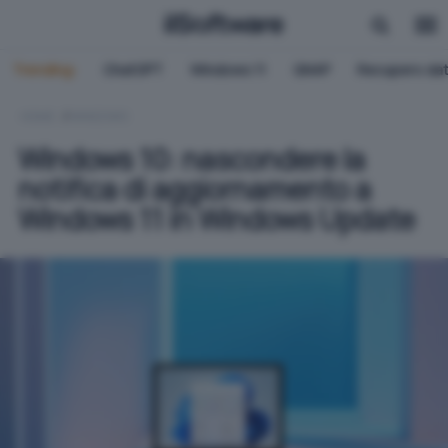
Trending:
ChatGPT
Windows 11
QNAP
Recupero dat
HOME
WINDOWS
Windows 10: nascondere la
notifica di aggiornamento a
Windows 11 in Windows Update