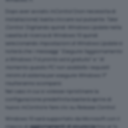
Dopo aver avviato
InControl
(non necessita di
installazione) basta cliccare sul pulsante
Take
Control
. Digitando quindi
Windows Update
nella
casella di ricerca di Windows 10 quindi
selezionando
Impostazioni di Windows Update
si
noterà che i messaggi “
Eseguire l’aggiornamento
a Windows 11 è pronto ed è gratuito
” e “
Al
momento questo PC non soddisfa i requisiti
minimi di sistema per eseguire Windows 11
”
risulteranno scomparsi.
Nel caso in cui si volesse ripristinare la
configurazione predefinita basterà aprire di
nuovo
InControl
e fare clic su
Release Control
.
Windows 10 sarà supportato da Microsoft con il
rilascio di
aggiornamenti di sicurezza
fino al 14