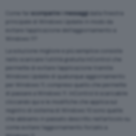
Come far
scomparire i messaggi
dalla finestra
principale di Windows Update in modo da
evitare l’applicazione dell’aggiornamento a
Windows 11?
La soluzione migliore e più semplice consiste
nello scaricare l’
utilità gratuita InControl
che
permette di evitare l’applicazione tramite
Windows Update di qualunque aggiornamento
per Windows 11, compreso quello che permette
di passare a Windows 11.
InControl è scaricabile
cliccando qui
e le modifiche che applica sul
registro di sistema di Windows 10 sono quelle
che abbiamo in passato descritto nell’articolo su
come evitare l’aggiornamento forzato a
Windows 11
.