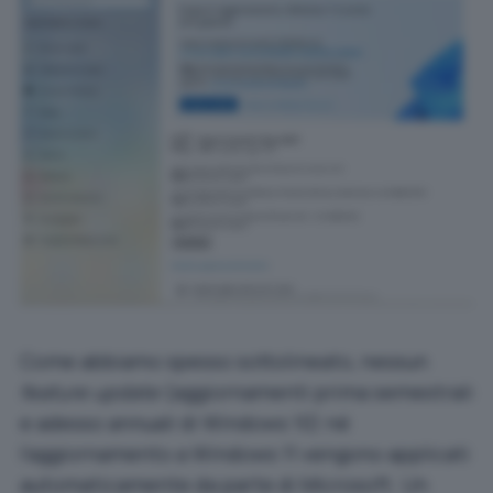
Come abbiamo spesso sottolineato, nessun
feature update
(aggiornamenti prima semestrali
e adesso annuali di Windows 10) né
l’aggiornamento a Windows 11 vengono applicati
automaticamente da parte di Microsoft. Un