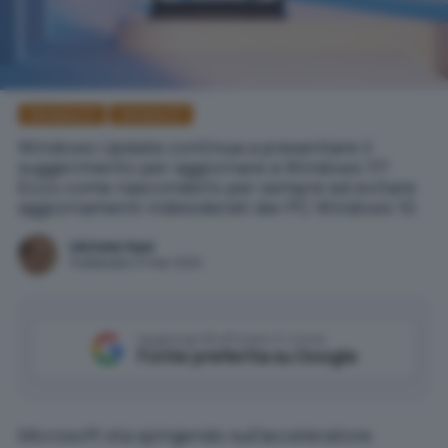
Windows 10
Windows 11
Windows Update continua a presentare il
suggerimento per aggiornare a Windows 11?
Ecco come nasconderlo per sempre ed evitare
aggiornamenti indesiderati dei PC Windows 10.
Michele Nasi
Pubblicato il 11 mar 2022
Aggiungi IlSoftware.it come
Fonte preferita su Google
Microsoft sta spingendo sull’acceleratore