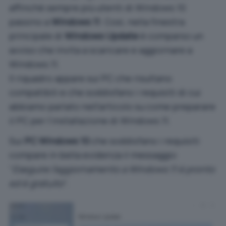
affinché sempre più utenti di Windows 10
passino a
Windows 11
. Così, nella finestra
principale di
Windows Update
è comparso un
avviso che invita a scaricare e aggiornare a
Windows 11.
Il riquadro appare sui PC che risultano
compatibili e che soddisfano i requisiti di cui
abbiamo parlato nell’articolo su
come preparare
il PC per l’installazione di Windows 11
.
Sui
PC Windows 10
che soddisfano i requisiti
compare in bella evidenza il messaggio
“
Eseguire l’aggiornamento a Windows 11 è pronto
ed è gratuito
“.