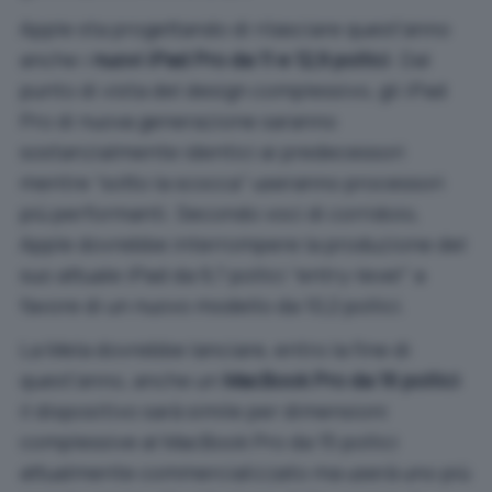
Apple sta progettando di rilasciare quest’anno
anche i
nuovi iPad Pro da 11 e 12,9 pollici
. Dal
punto di vista del design complessivo, gli iPad
Pro di nuova generazione saranno
sostanzialmente identici ai predecessori
mentre “sotto la scocca” useranno processori
più performanti. Secondo voci di corridoio,
Apple dovrebbe interrompere la produzione del
suo attuale iPad da 9,7 pollici “entry-level” a
favore di un nuovo modello da 10,2 pollici.
La Mela dovrebbe lanciare, entro la fine di
quest’anno, anche un
MacBook Pro da 16 pollici
:
il dispositivo sarà simile per dimensioni
complessive al MacBook Pro da 15 pollici
attualmente commercializzato ma userà uno più