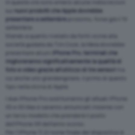
In queste ore sono emersi alcune indiscrezioni
sui
nuovi prodotti che Apple dovrebbe
presentare a settembre
prossimo, forse già il 10
settembre.
Stando a quanto rivelato da fonti vicine alla
società guidata da Tim Cook, la Mela dovrebbe
presentare alcuni
iPhone Pro, terminali che
miglioreranno significativamente la qualità di
foto e video grazie all’utilizzo di tre sensori
tra
cui anche uno grandangolare, il primo di questo
tipo nella storia di Apple.
I due iPhone Pro sostituiranno gli attuali iPhone
XS e XS Max e saranno annunciati insieme con
un terzo modello che prenderà il posto
dell’Phone XR dell’anno scorso.
Per l’iPhone 11 (il nome finale del dispositivo è