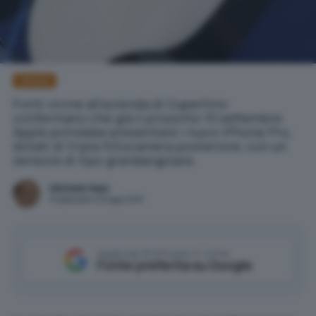
iPhone
Fonti vicine all'azienda di Cupertino
confermano che già il prossimo 10 settembre
Apple potrebbe presentare i nuovi iPhone Pro,
dotati di tripla fotocamera posteriore, con un
sensore di tipo grandangolare.
Michele Nasi
Pubblicato il 23 ago 2019
Aggiungi IlSoftware.it come
Fonte preferita su Google