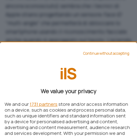
ancora sconosciuto) sembra che i tecnici di
Apple stiano progettando un sensore
Face ID
“multi-angle” che permetterà di sbloccare lo
smartphone usando il riconoscimento facciale
anche quando è appoggiato sul tavolo. L’azienda
di Cupertino starebbe anche pensando a un
Continue without accepting
iPhone 11 “rinforzato”, per renderlo più
resistente agli urti e meno soggetto a danni in
caso di caduta.
We value your privacy
We and our
1731 partners
store and/or access information
on a device, such as cookies and process personal data,
such as unique identifiers and standard information sent
by a device for personalised advertising and content,
advertising and content measurement, audience research
and services development. With your permission we and