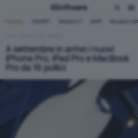
Trending:
ChatGPT
Windows 11
QNAP
Recupero dat
HOME
SMARTPHONE
MOBILE
A settembre in arrivo i nuovi
iPhone Pro, iPad Pro e MacBook
Pro da 16 pollici