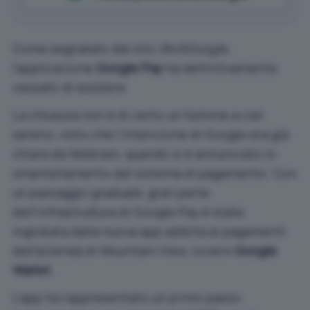
Come segnalato dal sito
9to5Google
,
l’applicazione
Google Pay
ha definitivamente
cessato di esistere.
La chiusura non è di certo un fulmine a ciel
sereno, visto che l’intenzione di Google era già
chiara da febbraio, quando si è annunciato lo
smantellamento del sistema di pagamento. Con
un passaggio graduale, gran parte
dell’infrastruttura di Google Pay è stata
inglobata dalla nuova app adibita ai pagamenti
dell’azienda di Mountain View, ovvero
Google
Wallet
.
L’app ha rappresentato un primo passo