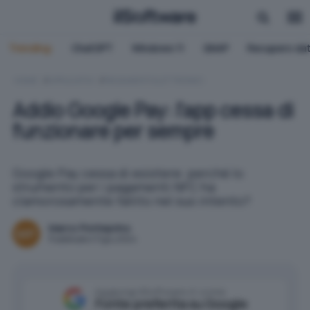
Trending:
ChatGPT
Windows 11
QNAP
Recupero dat
HOME
APPLICATIVI
PAGAMENTI ELETTRONICI
Addio Google Pay: l'app cessa di
funzionare per sempre
Google Pay cessa di esistere: perché lo
strumento per i pagamenti NFC ha
clamorosamente fallito nel suo intento?
Marco Ponteprino
Pubblicato il 11 giu 2024
Aggiungi IlSoftware.it come
Fonte preferita su Google